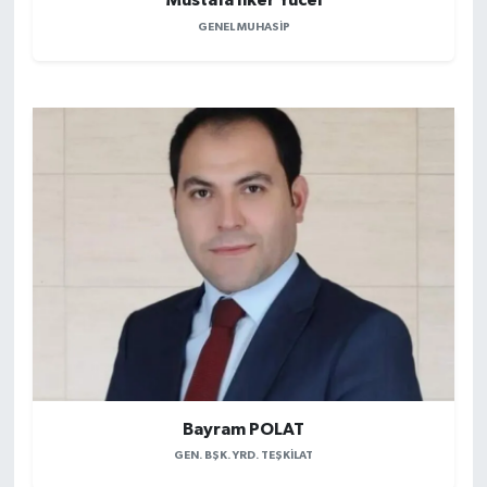
Mustafa İlker Yücel
GENEL MUHASIP
Bayram POLAT
GEN. BŞK. YRD. TEŞKILAT