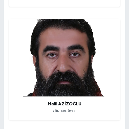
Halil AZİZOĞLU
YÖN. KRL. ÜYESI