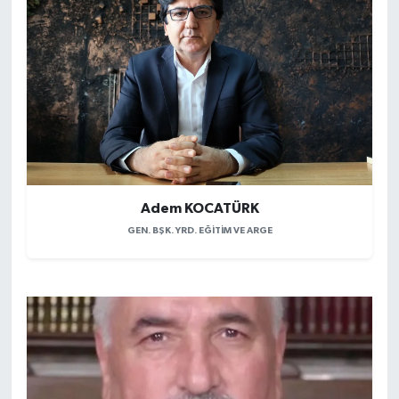
Adem KOCATÜRK
GEN. BŞK. YRD. EĞITIM VE ARGE