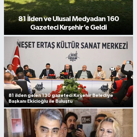
81 İlden ve Ulusal Medyadan 160
Gazeteci Kırşehir’e Geldi
81 ilden gelen 130 gazeteci Kırşehir Belediye
Başkanı Ekicioğlu ile Buluştu