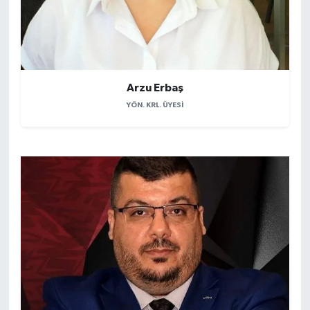
Arzu Erbaş
YÖN. KRL. ÜYESI