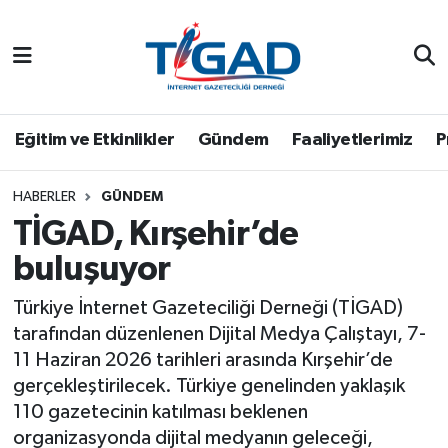
Nöbetçi Eczaneler
Hava Durumu
Eğitim ve Etkinlikler
Gündem
Faaliyetlerimiz
P
Namaz Vakitleri
HABERLER
GÜNDEM
TİGAD, Kırşehir’de
Trafik Durumu
buluşuyor
Puan Durumu ve Fikstür
Türkiye İnternet Gazeteciliği Derneği (TİGAD)
Tüm Manşetler
tarafından düzenlenen Dijital Medya Çalıştayı, 7-
11 Haziran 2026 tarihleri arasında Kırşehir’de
Son Dakika Haberleri
gerçekleştirilecek. Türkiye genelinden yaklaşık
110 gazetecinin katılması beklenen
Haber Arşivi
organizasyonda dijital medyanın geleceği,