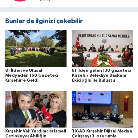
Bunlar da ilginizi çekebilir
81 İlden ve Ulusal
81 ilden gelen 130 gazeteci
Medyadan 160 Gazeteci
Kırşehir Belediye Başkanı
Kırşehir’e Geldi
Ekicioğlu ile Buluştu
Kırşehir Vali Yardımcısı İsmail
TİGAD Kırşehir Dijital Medya
Çetinkaya; Ahiliğin
Çalıştayı 3. oturumla