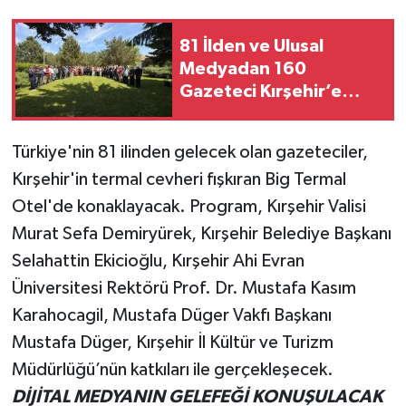
81 İlden ve Ulusal
Medyadan 160
Gazeteci Kırşehir’e
Geldi
Türkiye'nin 81 ilinden gelecek olan gazeteciler,
Kırşehir'in termal cevheri fışkıran Big Termal
Otel'de konaklayacak. Program, Kırşehir Valisi
Murat Sefa Demiryürek, Kırşehir Belediye Başkanı
Selahattin Ekicioğlu, Kırşehir Ahi Evran
Üniversitesi Rektörü Prof. Dr. Mustafa Kasım
Karahocagil, Mustafa Düger Vakfı Başkanı
Mustafa Düger, Kırşehir İl Kültür ve Turizm
Müdürlüğü’nün katkıları ile gerçekleşecek.
DİJİTAL MEDYANIN GELEFEĞİ KONUŞULACAK