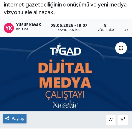
internet gazeteciliğinin dönüşümü ve yeni medya
vizyonu ele alınacak.
YUSUF KAVAK
08.06.2026 - 19:07
8
EDITÖR
YAYINLANMA
GÖSTERIM
OKU
Paylaş
-
+
A
A