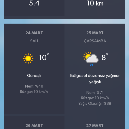
5.4
10
km
24 MART
25 MART
SALI
ÇARŞAMBA
°
°
10
8
Güneşli
Bölgesel düzensiz yağmur
yağışlı
Nem: %48
Rüzgar: 10 km/h
Nem: %71
Rüzgar: 10 km/h
Yağış Olasılığı: %88
26 MART
27 MART