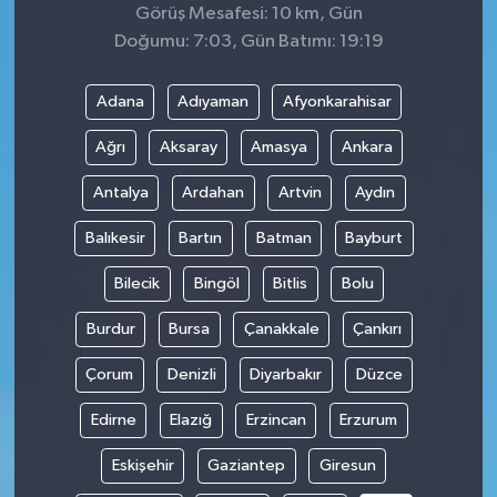
Görüş Mesafesi: 10 km, Gün
Doğumu: 7:03, Gün Batımı: 19:19
Adana
Adıyaman
Afyonkarahisar
Ağrı
Aksaray
Amasya
Ankara
Antalya
Ardahan
Artvin
Aydın
Balıkesir
Bartın
Batman
Bayburt
Bilecik
Bingöl
Bitlis
Bolu
Burdur
Bursa
Çanakkale
Çankırı
Çorum
Denizli
Diyarbakır
Düzce
Edirne
Elazığ
Erzincan
Erzurum
Eskişehir
Gaziantep
Giresun