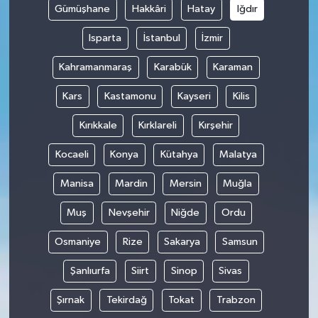
Gümüşhane
Hakkâri
Hatay
Iğdır
Isparta
İstanbul
İzmir
Kahramanmaraş
Karabük
Karaman
Kars
Kastamonu
Kayseri
Kilis
Kırıkkale
Kırklareli
Kırşehir
Kocaeli
Konya
Kütahya
Malatya
Manisa
Mardin
Mersin
Muğla
Muş
Nevşehir
Niğde
Ordu
Osmaniye
Rize
Sakarya
Samsun
Şanlıurfa
Siirt
Sinop
Sivas
Şırnak
Tekirdağ
Tokat
Trabzon