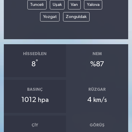
Tunceli
Uşak
Van
Yalova
Yozgat
Zonguldak
HISSEDILEN
NEM
°
8
%87
BASINÇ
RÜZGAR
1012
4
hpa
km/s
ÇIY
GÖRÜŞ