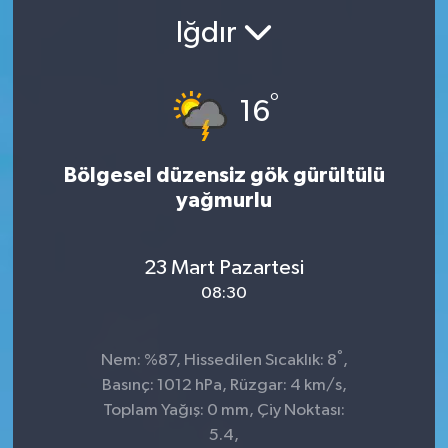
Iğdır
°
16
Bölgesel düzensiz gök gürültülü
yağmurlu
23 Mart Pazartesi
08:30
°
Nem: %87, Hissedilen Sıcaklık: 8
,
Basınç: 1012 hPa, Rüzgar: 4 km/s,
Toplam Yağış: 0 mm, Çiy Noktası:
5.4,