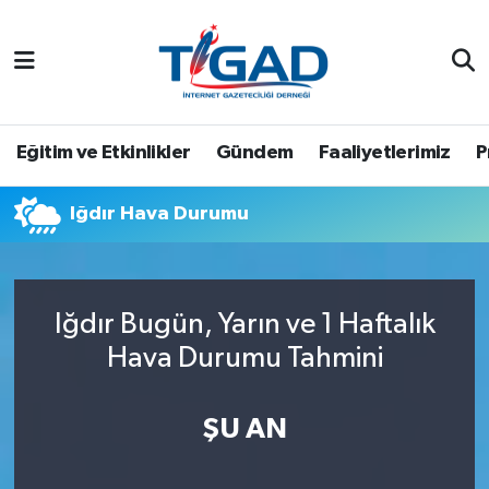
Nöbetçi Eczaneler
Hava Durumu
Eğitim ve Etkinlikler
Gündem
Faaliyetlerimiz
P
Namaz Vakitleri
Iğdır Hava Durumu
Trafik Durumu
Puan Durumu ve Fikstür
Iğdır Bugün, Yarın ve 1 Haftalık
Hava Durumu Tahmini
Tüm Manşetler
Son Dakika Haberleri
ŞU AN
Haber Arşivi