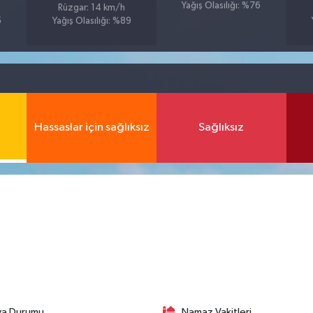
Yağış Olasılığı: %76
Rüzgar: 14 km/h
5
Yağış Olasılığı: %89
Hassaslar için sağlıksız
Sağlıksız
va Durumu
Namaz Vakitleri