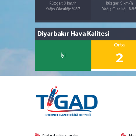
Rüzgar: 9 km/h
Rüzgar: 9 km/h
Yağış Olasılığı: %87
Yağış Olasılığı: %8
Diyarbakır Hava Kalitesi
Orta
2
İyi
Nöbetçi Eczaneler
Ha