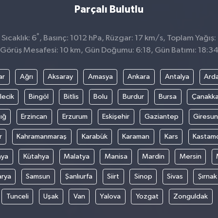
Parçalı Bulutlu
°
ıcaklık: 6
, Basınç: 1012 hPa, Rüzgar: 17 km/s, Toplam Yağış:
Görüş Mesafesi: 10 km, Gün Doğumu: 6:18, Gün Batımı: 18:3
ar
Ağrı
Aksaray
Amasya
Ankara
Antalya
Ard
lecik
Bingöl
Bitlis
Bolu
Burdur
Bursa
Çanakka
ığ
Erzincan
Erzurum
Eskişehir
Gaziantep
Giresun
r
Kahramanmaraş
Karabük
Karaman
Kars
Kastam
nya
Kütahya
Malatya
Manisa
Mardin
Mersin
arya
Samsun
Şanlıurfa
Siirt
Sinop
Sivas
Şırnak
Tunceli
Uşak
Van
Yalova
Yozgat
Zonguldak