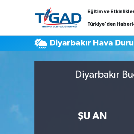
Eğitim ve Etkinlikle
Nöbetçi Eczaneler
Türkiye'den Haberl
Hava Durumu
Diyarbakır Hava Dur
Namaz Vakitleri
Trafik Durumu
Diyarbakır Bu
Puan Durumu ve Fikstür
Tüm Manşetler
ŞU AN
Son Dakika Haberleri
Haber Arşivi