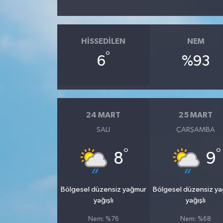
HISSEDILEN
NEM
°
6
%93
24 MART
25 MART
SALI
ÇARŞAMBA
°
°
8
9
Bölgesel düzensiz yağmur
Bölgesel düzensiz y
yağışlı
yağışlı
Nem: %76
Nem: %68