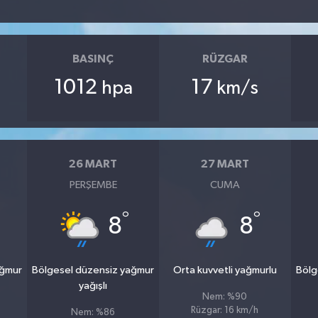
BASINÇ
RÜZGAR
1012
17
hpa
km/s
26 MART
27 MART
PERŞEMBE
CUMA
°
°
8
8
ağmur
Bölgesel düzensiz yağmur
Orta kuvvetli yağmurlu
Bölg
yağışlı
Nem: %90
Rüzgar: 16 km/h
Nem: %86