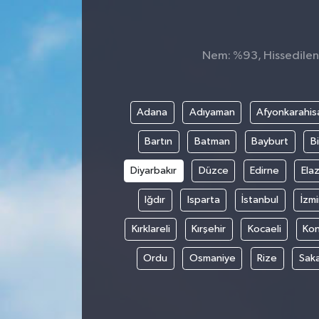
Nem: %93, Hissedilen S
Adana
Adıyaman
Afyonkarahis
Bartın
Batman
Bayburt
Bi
Diyarbakır
Düzce
Edirne
Elaz
Iğdır
Isparta
İstanbul
İzmi
Kırklareli
Kırşehir
Kocaeli
Ko
Ordu
Osmaniye
Rize
Sak