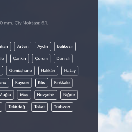
 0 mm, Çiy Noktası: 6.1,
4
ahan
Artvin
Aydın
Balıkesir
le
Çankırı
Çorum
Denizli
Gümüşhane
Hakkâri
Hatay
onu
Kayseri
Kilis
Kırıkkale
Muğla
Muş
Nevşehir
Niğde
Tekirdağ
Tokat
Trabzon