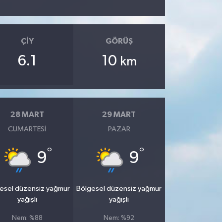
ÇIY
GÖRÜŞ
6.1
10
km
28 MART
29 MART
CUMARTESI
PAZAR
°
°
9
9
esel düzensiz yağmur
Bölgesel düzensiz yağmur
yağışlı
yağışlı
Nem: %88
Nem: %92