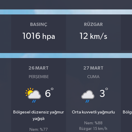
BASINÇ
RÜZGAR
1016
12
hpa
km/s
26 MART
27 MART
PERŞEMBE
CUMA
°
°
6
3
Bölgesel düzensiz yağmur
Orta kuvvetli yağmurlu
Bölg
yağışlı
Nem: %88
Rüzgar: 15 km/h
Nem: %77