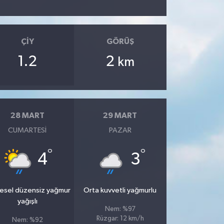
ÇIY
GÖRÜŞ
1.2
2
km
28 MART
29 MART
CUMARTESI
PAZAR
°
°
4
3
esel düzensiz yağmur
Orta kuvvetli yağmurlu
yağışlı
Nem: %97
Rüzgar: 12 km/h
Nem: %92