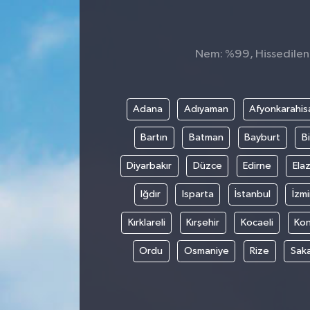
Nem: %99, Hissedilen S
Adana
Adıyaman
Afyonkarahis
Bartın
Batman
Bayburt
Bi
Diyarbakır
Düzce
Edirne
Elaz
Iğdır
Isparta
İstanbul
İzmi
Kırklareli
Kırşehir
Kocaeli
Ko
Ordu
Osmaniye
Rize
Sak