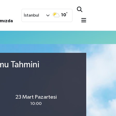
°
10
İstanbul
ımızda
umu Tahmini
23 Mart Pazartesi
10:00