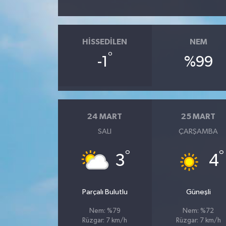
HISSEDILEN
NEM
°
-1
%99
24 MART
25 MART
SALI
ÇARŞAMBA
°
°
3
4
Parçalı Bulutlu
Güneşli
Nem: %79
Nem: %72
Rüzgar: 7 km/h
Rüzgar: 7 km/h