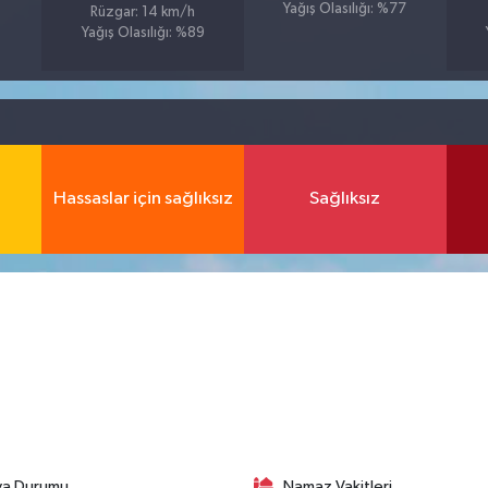
Yağış Olasılığı: %77
Rüzgar: 14 km/h
Yağış Olasılığı: %89
Hassaslar için sağlıksız
Sağlıksız
va Durumu
Namaz Vakitleri