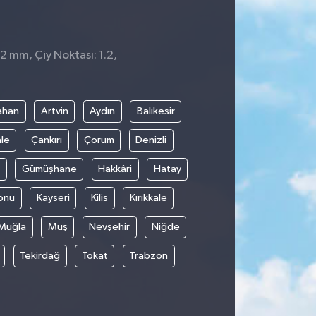
 2 mm, Çiy Noktası: 1.2,
ahan
Artvin
Aydın
Balıkesir
le
Çankırı
Çorum
Denizli
Gümüşhane
Hakkâri
Hatay
onu
Kayseri
Kilis
Kırıkkale
Muğla
Muş
Nevşehir
Niğde
Tekirdağ
Tokat
Trabzon