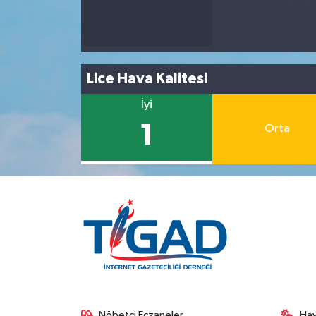
Lice Hava Kalitesi
İyi
1
Orta
Nöbetçi Eczaneler
Ha