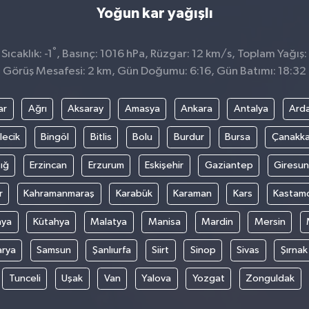
Yoğun kar yağışlı
°
ıcaklık: -1
, Basınç: 1016 hPa, Rüzgar: 12 km/s, Toplam Yağış:
Görüş Mesafesi: 2 km, Gün Doğumu: 6:16, Gün Batımı: 18:32
ar
Ağrı
Aksaray
Amasya
Ankara
Antalya
Ard
lecik
Bingöl
Bitlis
Bolu
Burdur
Bursa
Çanakka
ığ
Erzincan
Erzurum
Eskişehir
Gaziantep
Giresun
r
Kahramanmaraş
Karabük
Karaman
Kars
Kastam
nya
Kütahya
Malatya
Manisa
Mardin
Mersin
arya
Samsun
Şanlıurfa
Siirt
Sinop
Sivas
Şırnak
Tunceli
Uşak
Van
Yalova
Yozgat
Zonguldak