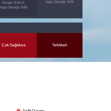
Yağış Olasılığı: %89
Rüzgar: 8 km/h
Yağış Olasılığı: %86
Çok Sağlıksız
Tehlikeli
Trafik Durumu