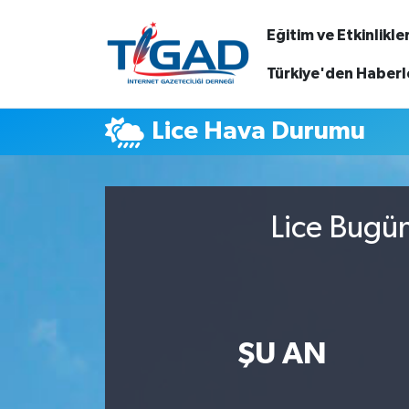
Eğitim ve Etkinlikle
Nöbetçi Eczaneler
Türkiye'den Haberl
Hava Durumu
Lice Hava Durumu
Namaz Vakitleri
Trafik Durumu
Lice Bugün
Puan Durumu ve Fikstür
Tüm Manşetler
ŞU AN
Son Dakika Haberleri
Haber Arşivi