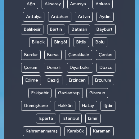
Ağrı
Aksaray
Amasya
Ankara
Antalya
Ardahan
Artvin
Aydın
Balıkesir
Bartın
Batman
Bayburt
Bilecik
Bingöl
Bitlis
Bolu
Burdur
Bursa
Çanakkale
Çankırı
Çorum
Denizli
Diyarbakır
Düzce
Edirne
Elazığ
Erzincan
Erzurum
Eskişehir
Gaziantep
Giresun
Gümüşhane
Hakkâri
Hatay
Iğdır
Isparta
İstanbul
İzmir
Kahramanmaraş
Karabük
Karaman