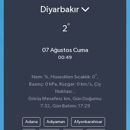
Diyarbakır
°
2
07 Ağustos Cuma
00:49
°
Nem: %, Hissedilen Sıcaklık: 0
,
Basınç: 0 hPa, Rüzgar: 0 km/s, Çiy
Noktası: ,
Görüş Mesafesi: km, Gün Doğumu:
7:32, Gün Batımı: 17:29
Adana
Adıyaman
Afyonkarahisar