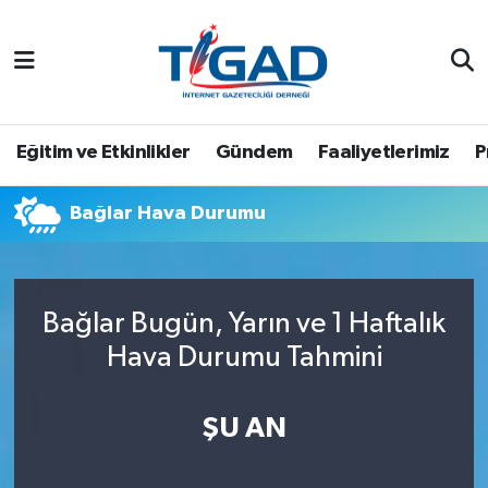
Nöbetçi Eczaneler
Hava Durumu
Eğitim ve Etkinlikler
Gündem
Faaliyetlerimiz
P
Namaz Vakitleri
Bağlar Hava Durumu
Trafik Durumu
Puan Durumu ve Fikstür
Bağlar Bugün, Yarın ve 1 Haftalık
Hava Durumu Tahmini
Tüm Manşetler
Son Dakika Haberleri
ŞU AN
Haber Arşivi