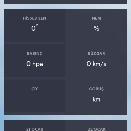
HISSEDILEN
NEM
°
0
%
BASINÇ
RÜZGAR
0
0
hpa
km/s
ÇIY
GÖRÜŞ
km
21 OCAK
22 OCAK