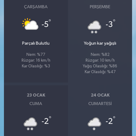
ÇARŞAMBA
PERŞEMBE
°
°
-5
-3
Parçalı Bulutlu
Yoğun kar yağışlı
Nem: %77
Nem: %82
Rüzgar: 16 km/h
Rüzgar: 10 km/h
Kar Olasılığı: %3
Yağış Olasılığı: %86
Kar Olasılığı: %47
23 OCAK
24 OCAK
CUMA
CUMARTESI
°
°
-2
-2