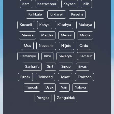
Kars
Kastamonu
Kayseri
Kilis
Kırıkkale
Kırklareli
Kırşehir
Kocaeli
Konya
Kütahya
Malatya
Manisa
Mardin
Mersin
Muğla
Muş
Nevşehir
Niğde
Ordu
Osmaniye
Rize
Sakarya
Samsun
Şanlıurfa
Siirt
Sinop
Sivas
Şırnak
Tekirdağ
Tokat
Trabzon
Tunceli
Uşak
Van
Yalova
Yozgat
Zonguldak