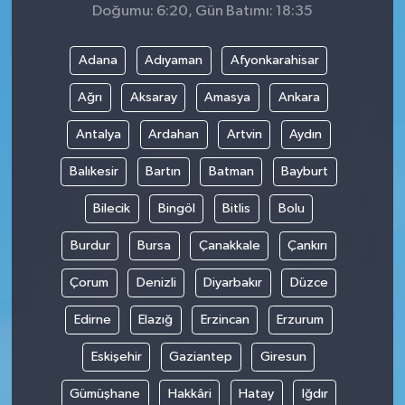
Doğumu: 6:20, Gün Batımı: 18:35
Adana
Adıyaman
Afyonkarahisar
Ağrı
Aksaray
Amasya
Ankara
Antalya
Ardahan
Artvin
Aydın
Balıkesir
Bartın
Batman
Bayburt
Bilecik
Bingöl
Bitlis
Bolu
Burdur
Bursa
Çanakkale
Çankırı
Çorum
Denizli
Diyarbakır
Düzce
Edirne
Elazığ
Erzincan
Erzurum
Eskişehir
Gaziantep
Giresun
Gümüşhane
Hakkâri
Hatay
Iğdır