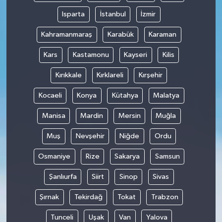
Isparta
İstanbul
İzmir
Kahramanmaraş
Karabük
Karaman
Kars
Kastamonu
Kayseri
Kilis
Kırıkkale
Kırklareli
Kırşehir
Kocaeli
Konya
Kütahya
Malatya
Manisa
Mardin
Mersin
Muğla
Muş
Nevşehir
Niğde
Ordu
Osmaniye
Rize
Sakarya
Samsun
Şanlıurfa
Siirt
Sinop
Sivas
Şırnak
Tekirdağ
Tokat
Trabzon
Tunceli
Uşak
Van
Yalova