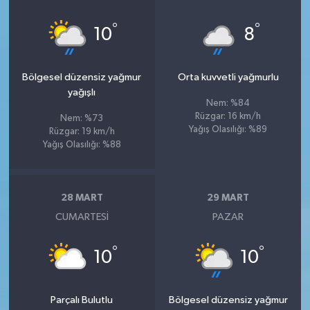
°
°
10
8
Bölgesel düzensiz yağmur
Orta kuvvetli yağmurlu
yağışlı
Nem: %84
Rüzgar: 16 km/h
Nem: %73
Yağış Olasılığı: %89
Rüzgar: 19 km/h
Yağış Olasılığı: %88
28 MART
29 MART
CUMARTESI
PAZAR
°
°
10
10
Parçalı Bulutlu
Bölgesel düzensiz yağmur