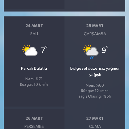
24 MART
25 MART
SALI
ÇARŞAMBA
°
°
7
9
Parçalı Bulutlu
Bölgesel düzensiz yağmur
yağışlı
Nem: %71
Rüzgar: 10 km/h
Nem: %60
Rüzgar: 12 km/h
Yağış Olasılığı: %66
26 MART
27 MART
PERŞEMBE
CUMA