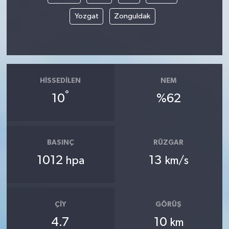
Yozgat
Zonguldak
HISSEDILEN
NEM
°
10
%62
BASINÇ
RÜZGAR
1012
13
hpa
km/s
ÇIY
GÖRÜŞ
4.7
10
km