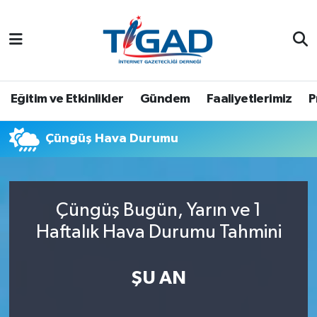
Nöbetçi Eczaneler
Hava Durumu
Eğitim ve Etkinlikler
Gündem
Faaliyetlerimiz
P
Namaz Vakitleri
Çüngüş Hava Durumu
Trafik Durumu
Puan Durumu ve Fikstür
Çüngüş Bugün, Yarın ve 1
Haftalık Hava Durumu Tahmini
Tüm Manşetler
Son Dakika Haberleri
ŞU AN
Haber Arşivi