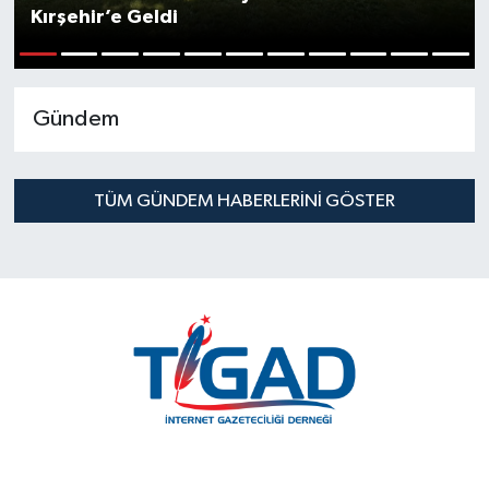
Kırşehir’e Geldi
1
2
3
4
5
6
7
8
9
10
11
Gündem
TÜM GÜNDEM HABERLERINI GÖSTER