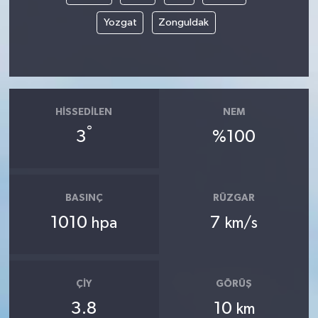
Yozgat
Zonguldak
HISSEDILEN
NEM
°
3
%100
BASINÇ
RÜZGAR
1010
7
hpa
km/s
ÇIY
GÖRÜŞ
3.8
10
km