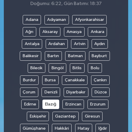
Doğumu: 6:22, Gün Batımı: 18:37
Adana
Adıyaman
Afyonkarahisar
Ağrı
Aksaray
Amasya
Ankara
Antalya
Ardahan
Artvin
Aydın
Balıkesir
Bartın
Batman
Bayburt
Bilecik
Bingöl
Bitlis
Bolu
Burdur
Bursa
Çanakkale
Çankırı
Çorum
Denizli
Diyarbakır
Düzce
Edirne
Elazığ
Erzincan
Erzurum
Eskişehir
Gaziantep
Giresun
Gümüşhane
Hakkâri
Hatay
Iğdır