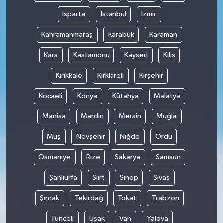
Isparta
İstanbul
İzmir
Kahramanmaraş
Karabük
Karaman
Kars
Kastamonu
Kayseri
Kilis
Kırıkkale
Kırklareli
Kırşehir
Kocaeli
Konya
Kütahya
Malatya
Manisa
Mardin
Mersin
Muğla
Muş
Nevşehir
Niğde
Ordu
Osmaniye
Rize
Sakarya
Samsun
Şanlıurfa
Siirt
Sinop
Sivas
Şırnak
Tekirdağ
Tokat
Trabzon
Tunceli
Uşak
Van
Yalova