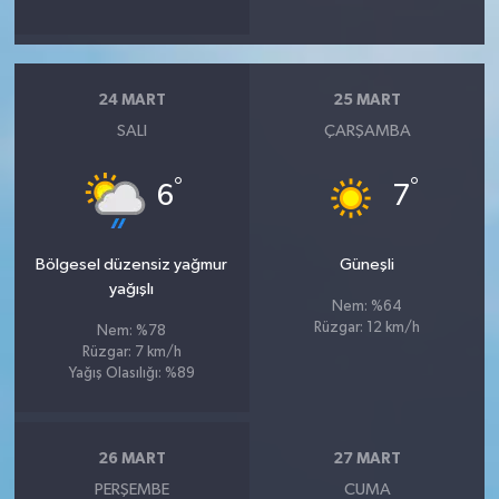
24 MART
25 MART
SALI
ÇARŞAMBA
°
°
6
7
Bölgesel düzensiz yağmur
Güneşli
yağışlı
Nem: %64
Rüzgar: 12 km/h
Nem: %78
Rüzgar: 7 km/h
Yağış Olasılığı: %89
26 MART
27 MART
PERŞEMBE
CUMA