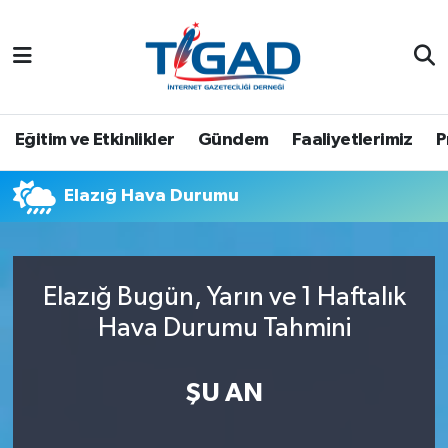
Nöbetçi Eczaneler
Hava Durumu
Eğitim ve Etkinlikler
Gündem
Faaliyetlerimiz
P
Namaz Vakitleri
Elazığ Hava Durumu
Trafik Durumu
Puan Durumu ve Fikstür
Elazığ Bugün, Yarın ve 1 Haftalık
Hava Durumu Tahmini
Tüm Manşetler
Son Dakika Haberleri
ŞU AN
Haber Arşivi