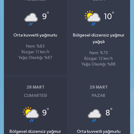
°
°
9
10
Orta kuvvetli yağmurlu
Bölgesel düzensiz yağmur
yağışlı
Nem: %83
Rüzgar: 11 km/h
Nem: %75
Yağış Olasılığı: %87
Rüzgar: 12 km/h
Yağış Olasılığı: %88
28 MART
29 MART
CUMARTESI
PAZAR
°
°
9
8
Bölgesel düzensiz yağmur
Orta kuvvetli yağmurlu