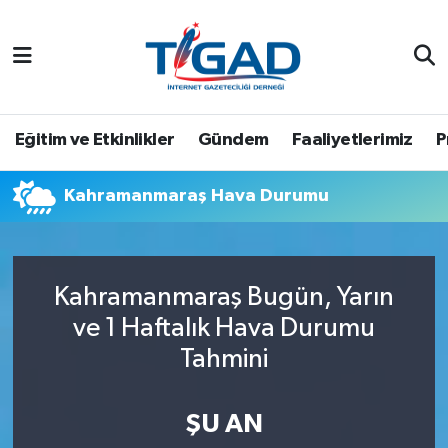
Nöbetçi Eczaneler
Hava Durumu
Eğitim ve Etkinlikler
Gündem
Faaliyetlerimiz
P
Namaz Vakitleri
Kahramanmaraş Hava Durumu
Trafik Durumu
Puan Durumu ve Fikstür
Kahramanmaraş Bugün, Yarın
ve 1 Haftalık Hava Durumu
Tüm Manşetler
Tahmini
Son Dakika Haberleri
ŞU AN
Haber Arşivi