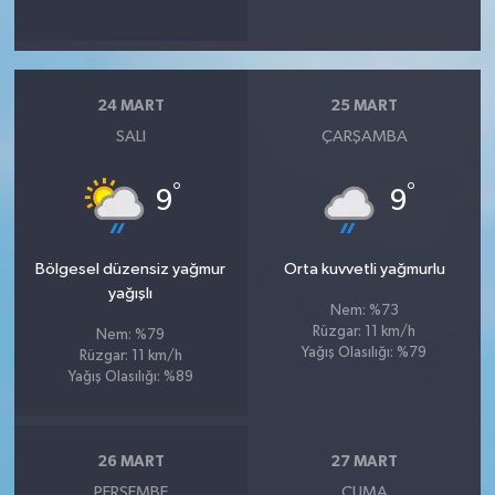
24 MART
25 MART
SALI
ÇARŞAMBA
°
°
9
9
Bölgesel düzensiz yağmur
Orta kuvvetli yağmurlu
yağışlı
Nem: %73
Rüzgar: 11 km/h
Nem: %79
Yağış Olasılığı: %79
Rüzgar: 11 km/h
Yağış Olasılığı: %89
26 MART
27 MART
PERŞEMBE
CUMA