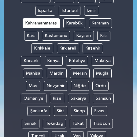
Isparta
İstanbul
İzmir
Kahramanmaraş
Karabük
Karaman
Kars
Kastamonu
Kayseri
Kilis
Kırıkkale
Kırklareli
Kırşehir
Kocaeli
Konya
Kütahya
Malatya
Manisa
Mardin
Mersin
Muğla
Muş
Nevşehir
Niğde
Ordu
Osmaniye
Rize
Sakarya
Samsun
Şanlıurfa
Siirt
Sinop
Sivas
Şırnak
Tekirdağ
Tokat
Trabzon
Tunceli
Uşak
Van
Yalova