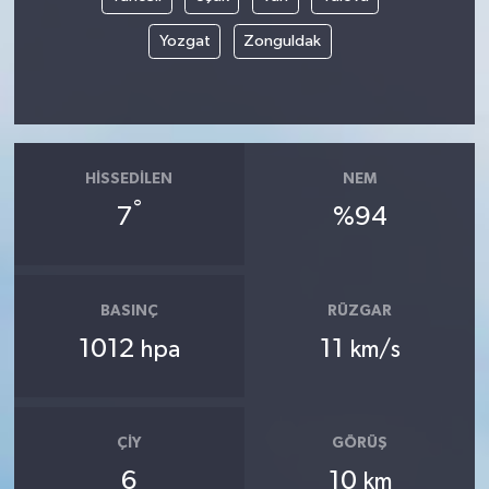
Yozgat
Zonguldak
HISSEDILEN
NEM
°
7
%94
BASINÇ
RÜZGAR
1012
11
hpa
km/s
ÇIY
GÖRÜŞ
6
10
km