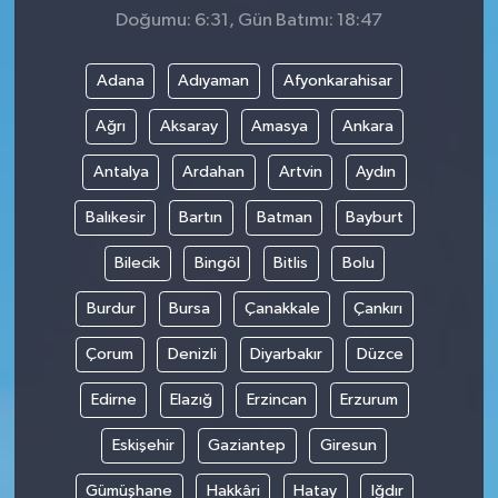
Doğumu: 6:31, Gün Batımı: 18:47
Adana
Adıyaman
Afyonkarahisar
Ağrı
Aksaray
Amasya
Ankara
Antalya
Ardahan
Artvin
Aydın
Balıkesir
Bartın
Batman
Bayburt
Bilecik
Bingöl
Bitlis
Bolu
Burdur
Bursa
Çanakkale
Çankırı
Çorum
Denizli
Diyarbakır
Düzce
Edirne
Elazığ
Erzincan
Erzurum
Eskişehir
Gaziantep
Giresun
Gümüşhane
Hakkâri
Hatay
Iğdır