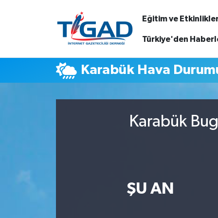
Eğitim ve Etkinlikle
Nöbetçi Eczaneler
Türkiye'den Haberl
Hava Durumu
Karabük Hava Durum
Namaz Vakitleri
Trafik Durumu
Karabük Bugü
Puan Durumu ve Fikstür
Tüm Manşetler
ŞU AN
Son Dakika Haberleri
Haber Arşivi