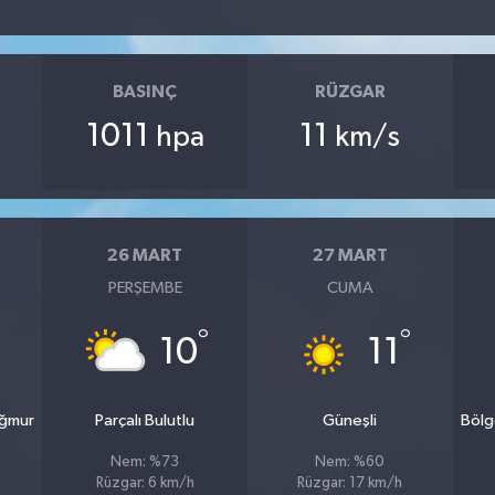
BASINÇ
RÜZGAR
1011
11
hpa
km/s
26 MART
27 MART
PERŞEMBE
CUMA
°
°
10
11
ağmur
Parçalı Bulutlu
Güneşli
Bölg
Nem: %73
Nem: %60
Rüzgar: 6 km/h
Rüzgar: 17 km/h