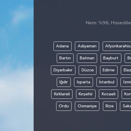
Nem: %96, Hissedilen
Adana
Adıyaman
Afyonkarahis
Bartın
Batman
Bayburt
Bi
Diyarbakır
Düzce
Edirne
Elaz
Iğdır
Isparta
İstanbul
İzmi
Kırklareli
Kırşehir
Kocaeli
Ko
Ordu
Osmaniye
Rize
Sak