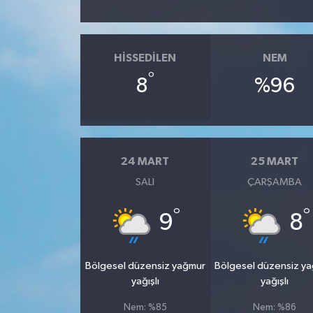
HISSEDILEN
NEM
°
8
%96
24 MART
25 MART
SALI
ÇARŞAMBA
°
°
9
8
Bölgesel düzensiz yağmur
Bölgesel düzensiz y
yağışlı
yağışlı
Nem: %85
Nem: %86