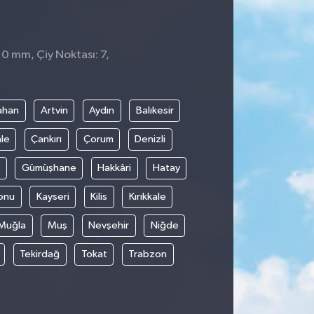
: 0 mm, Çiy Noktası: 7,
ahan
Artvin
Aydın
Balıkesir
le
Çankırı
Çorum
Denizli
Gümüşhane
Hakkâri
Hatay
onu
Kayseri
Kilis
Kırıkkale
Muğla
Muş
Nevşehir
Niğde
Tekirdağ
Tokat
Trabzon