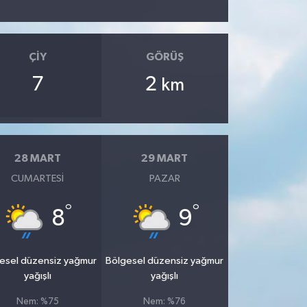
ÇIY
GÖRÜŞ
7
2
km
28 MART
29 MART
CUMARTESI
PAZAR
°
°
8
9
esel düzensiz yağmur
Bölgesel düzensiz yağmur
yağışlı
yağışlı
Nem: %75
Nem: %76