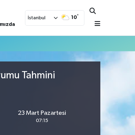
°
10
İstanbul
ımızda
urumu Tahmini
23 Mart Pazartesi
07:15