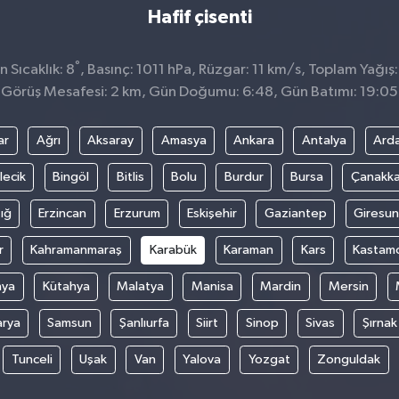
Hafif çisenti
°
 Sıcaklık: 8
, Basınç: 1011 hPa, Rüzgar: 11 km/s, Toplam Yağış
Görüş Mesafesi: 2 km, Gün Doğumu: 6:48, Gün Batımı: 19:05
ar
Ağrı
Aksaray
Amasya
Ankara
Antalya
Ard
lecik
Bingöl
Bitlis
Bolu
Burdur
Bursa
Çanakka
ığ
Erzincan
Erzurum
Eskişehir
Gaziantep
Giresun
r
Kahramanmaraş
Karabük
Karaman
Kars
Kastam
nya
Kütahya
Malatya
Manisa
Mardin
Mersin
arya
Samsun
Şanlıurfa
Siirt
Sinop
Sivas
Şırnak
Tunceli
Uşak
Van
Yalova
Yozgat
Zonguldak