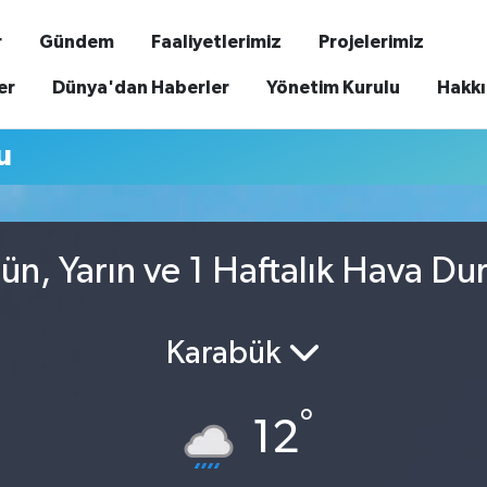
r
Gündem
Faaliyetlerimiz
Projelerimiz
er
Dünya'dan Haberler
Yönetim Kurulu
Hakk
u
n, Yarın ve 1 Haftalık Hava D
Karabük
°
12