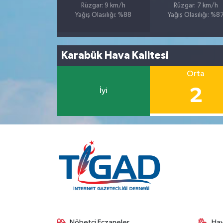
Rüzgar: 9 km/h
Rüzgar: 7 km/h
Yağış Olasılığı: %88
Yağış Olasılığı: %8
Karabük Hava Kalitesi
Orta
2
İyi
Nöbetçi Eczaneler
Ha