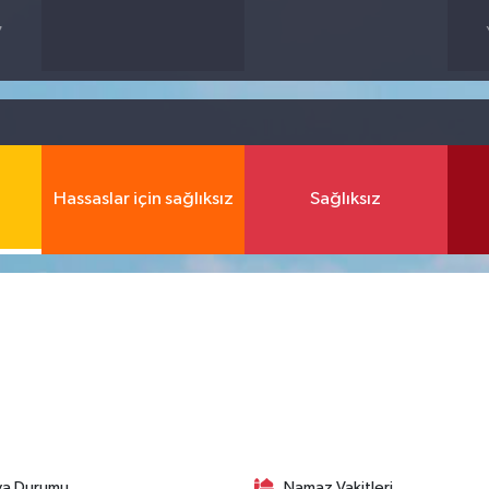
7
Hassaslar için sağlıksız
Sağlıksız
va Durumu
Namaz Vakitleri