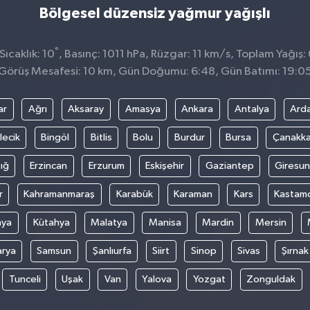
Bölgesel düzensiz yağmur yağışlı
°
ıcaklık: 10
, Basınç: 1011 hPa, Rüzgar: 11 km/s, Toplam Yağış:
Görüş Mesafesi: 10 km, Gün Doğumu: 6:48, Gün Batımı: 19:0
ar
Ağrı
Aksaray
Amasya
Ankara
Antalya
Ard
lecik
Bingöl
Bitlis
Bolu
Burdur
Bursa
Çanakka
ığ
Erzincan
Erzurum
Eskişehir
Gaziantep
Giresun
r
Kahramanmaraş
Karabük
Karaman
Kars
Kastam
nya
Kütahya
Malatya
Manisa
Mardin
Mersin
arya
Samsun
Şanlıurfa
Siirt
Sinop
Sivas
Şırnak
Tunceli
Uşak
Van
Yalova
Yozgat
Zonguldak