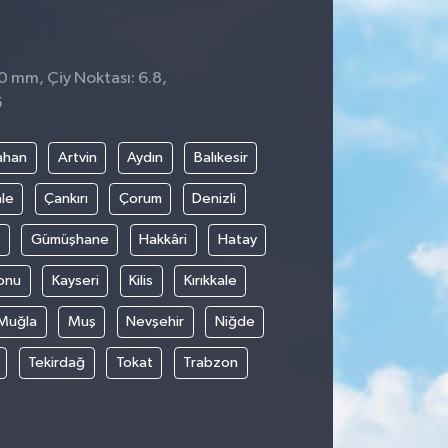
 0 mm, Çiy Noktası: 6.8,
5
ahan
Artvin
Aydın
Balıkesir
le
Çankırı
Çorum
Denizli
Gümüşhane
Hakkâri
Hatay
onu
Kayseri
Kilis
Kırıkkale
Muğla
Muş
Nevşehir
Niğde
Tekirdağ
Tokat
Trabzon