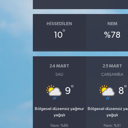
HISSEDILEN
NEM
°
10
%78
24 MART
25 MART
SALI
ÇARŞAMBA
°
°
9
8
Bölgesel düzensiz yağmur
Bölgesel düzensiz y
yağışlı
yağışlı
Nem: %86
Nem: %91