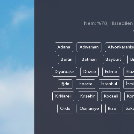
Nem: %78, Hissedilen S
Adana
Adıyaman
Afyonkarahis
Bartın
Batman
Bayburt
Bi
Diyarbakır
Düzce
Edirne
Elaz
Iğdır
Isparta
İstanbul
İzmi
Kırklareli
Kırşehir
Kocaeli
Ko
Ordu
Osmaniye
Rize
Sak