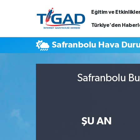
Eğitim ve Etkinlikle
Nöbetçi Eczaneler
Türkiye'den Haberl
Hava Durumu
Safranbolu Hava Dur
Namaz Vakitleri
Trafik Durumu
Safranbolu Bu
Puan Durumu ve Fikstür
Tüm Manşetler
ŞU AN
Son Dakika Haberleri
Haber Arşivi