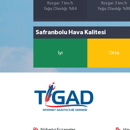
Rüzgar: 7 km/h
Rüzgar: 5 km/h
Yağış Olasılığı: %84
Yağış Olasılığı: %8
Safranbolu Hava Kalitesi
İyi
Orta
Nöbetçi Eczaneler
Ha