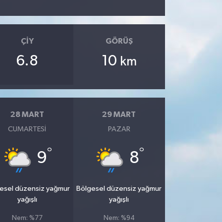
ÇIY
GÖRÜŞ
6.8
10
km
28 MART
29 MART
CUMARTESI
PAZAR
°
°
9
8
esel düzensiz yağmur
Bölgesel düzensiz yağmur
yağışlı
yağışlı
Nem: %77
Nem: %94