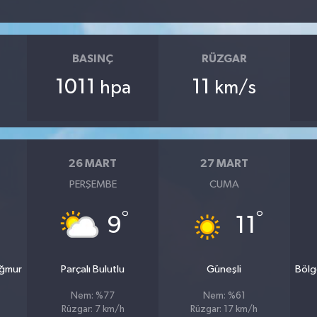
BASINÇ
RÜZGAR
1011
11
hpa
km/s
26 MART
27 MART
PERŞEMBE
CUMA
°
°
9
11
ağmur
Parçalı Bulutlu
Güneşli
Bölg
Nem: %77
Nem: %61
Rüzgar: 7 km/h
Rüzgar: 17 km/h