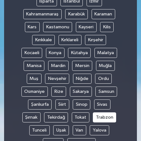
Isparta
İstanbul
İzmir
Kahramanmaraş
Karabük
Karaman
Kars
Kastamonu
Kayseri
Kilis
Kırıkkale
Kırklareli
Kırşehir
Kocaeli
Konya
Kütahya
Malatya
Manisa
Mardin
Mersin
Muğla
Muş
Nevşehir
Niğde
Ordu
Osmaniye
Rize
Sakarya
Samsun
Şanlıurfa
Siirt
Sinop
Sivas
Şırnak
Tekirdağ
Tokat
Trabzon
Tunceli
Uşak
Van
Yalova