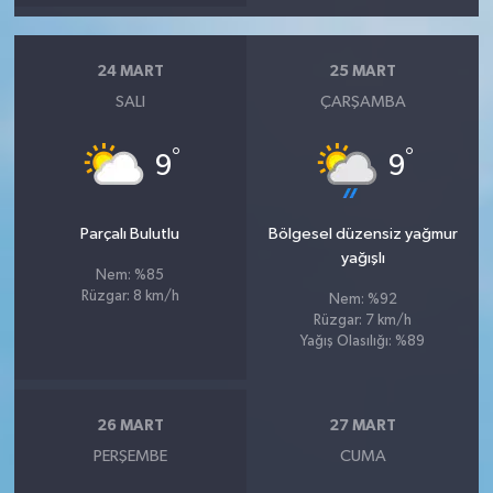
24 MART
25 MART
SALI
ÇARŞAMBA
°
°
9
9
Parçalı Bulutlu
Bölgesel düzensiz yağmur
yağışlı
Nem: %85
Rüzgar: 8 km/h
Nem: %92
Rüzgar: 7 km/h
Yağış Olasılığı: %89
26 MART
27 MART
PERŞEMBE
CUMA