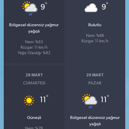
°
°
9
9
Bölgesel düzensiz yağmur
Bulutlu
yağışlı
Nem: %88
Rüzgar: 11 km/h
Nem: %93
Rüzgar: 11 km/h
Yağış Olasılığı: %82
28 MART
29 MART
CUMARTESI
PAZAR
°
°
11
11
Güneşli
Bölgesel düzensiz yağmur
yağışlı
Nem: %78