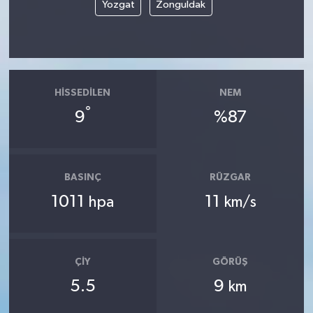
Yozgat
Zonguldak
HISSEDILEN
NEM
°
9
%87
BASINÇ
RÜZGAR
1011
11
hpa
km/s
ÇIY
GÖRÜŞ
5.5
9
km