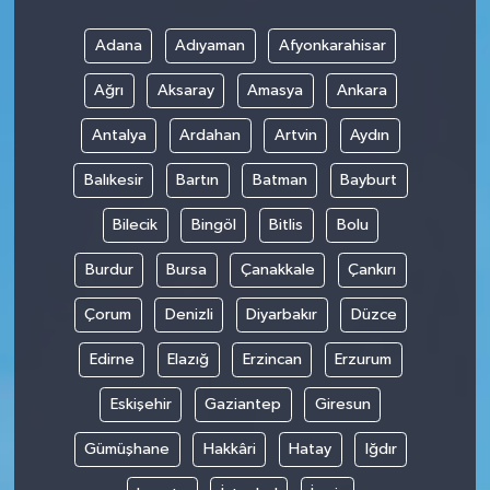
Adana
Adıyaman
Afyonkarahisar
Ağrı
Aksaray
Amasya
Ankara
Antalya
Ardahan
Artvin
Aydın
Balıkesir
Bartın
Batman
Bayburt
Bilecik
Bingöl
Bitlis
Bolu
Burdur
Bursa
Çanakkale
Çankırı
Çorum
Denizli
Diyarbakır
Düzce
Edirne
Elazığ
Erzincan
Erzurum
Eskişehir
Gaziantep
Giresun
Gümüşhane
Hakkâri
Hatay
Iğdır