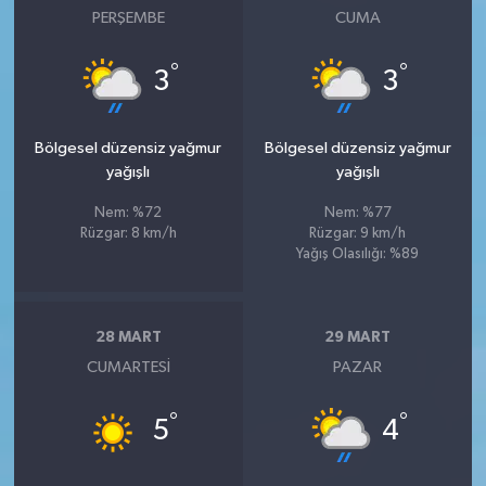
PERŞEMBE
CUMA
°
°
3
3
Bölgesel düzensiz yağmur
Bölgesel düzensiz yağmur
yağışlı
yağışlı
Nem: %72
Nem: %77
Rüzgar: 8 km/h
Rüzgar: 9 km/h
Yağış Olasılığı: %89
28 MART
29 MART
CUMARTESI
PAZAR
°
°
5
4