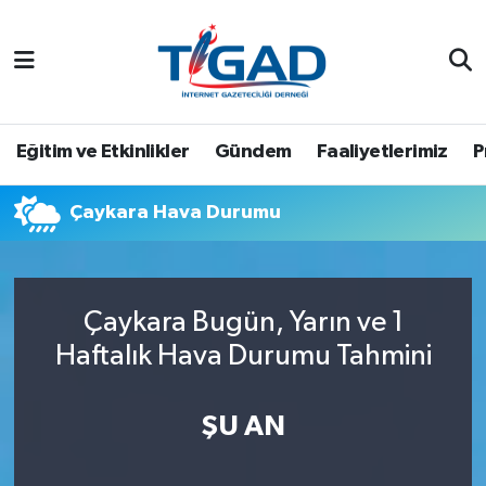
Nöbetçi Eczaneler
Hava Durumu
Eğitim ve Etkinlikler
Gündem
Faaliyetlerimiz
P
Namaz Vakitleri
Çaykara Hava Durumu
Trafik Durumu
Puan Durumu ve Fikstür
Çaykara Bugün, Yarın ve 1
Haftalık Hava Durumu Tahmini
Tüm Manşetler
Son Dakika Haberleri
ŞU AN
Haber Arşivi