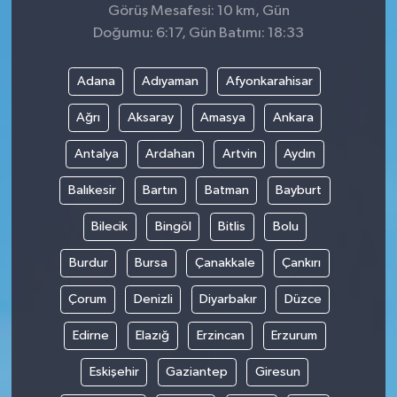
Görüş Mesafesi: 10 km, Gün
Doğumu: 6:17, Gün Batımı: 18:33
Adana
Adıyaman
Afyonkarahisar
Ağrı
Aksaray
Amasya
Ankara
Antalya
Ardahan
Artvin
Aydın
Balıkesir
Bartın
Batman
Bayburt
Bilecik
Bingöl
Bitlis
Bolu
Burdur
Bursa
Çanakkale
Çankırı
Çorum
Denizli
Diyarbakır
Düzce
Edirne
Elazığ
Erzincan
Erzurum
Eskişehir
Gaziantep
Giresun