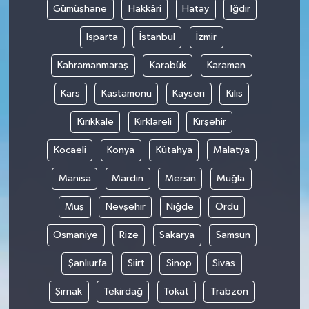
Gümüşhane
Hakkâri
Hatay
Iğdır
Isparta
İstanbul
İzmir
Kahramanmaraş
Karabük
Karaman
Kars
Kastamonu
Kayseri
Kilis
Kırıkkale
Kırklareli
Kırşehir
Kocaeli
Konya
Kütahya
Malatya
Manisa
Mardin
Mersin
Muğla
Muş
Nevşehir
Niğde
Ordu
Osmaniye
Rize
Sakarya
Samsun
Şanlıurfa
Siirt
Sinop
Sivas
Şırnak
Tekirdağ
Tokat
Trabzon