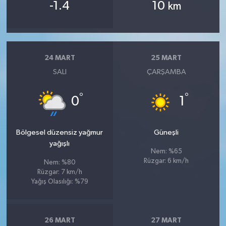
-1.4
10
km
24 MART
25 MART
SALI
ÇARŞAMBA
°
°
0
1
Bölgesel düzensiz yağmur
Güneşli
yağışlı
Nem: %65
Rüzgar: 6 km/h
Nem: %80
Rüzgar: 7 km/h
Yağış Olasılığı: %79
26 MART
27 MART