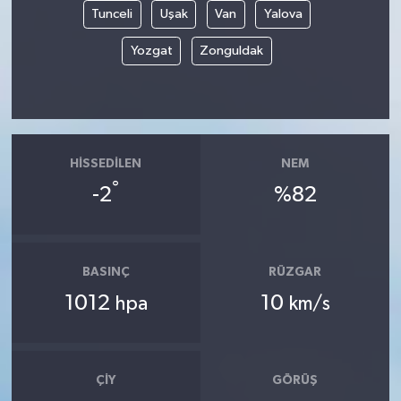
Tunceli
Uşak
Van
Yalova
Yozgat
Zonguldak
HISSEDILEN
NEM
°
-2
%82
BASINÇ
RÜZGAR
1012
10
hpa
km/s
ÇIY
GÖRÜŞ