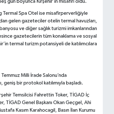
eş gün boyunca Kırşehir’in misafiri oldu.
Termal Spa Otel ise misafirperverliğiyle
ndan gelen gazeteciler otelin termal havuzları,
banyosu ve diğer sağlık turizmi imkanlarından
resince gazetecilerin tüm konaklama ve sosyal
ehir’in termal turizm potansiyeli de katılımcılara
5 Temmuz Milli İrade Salonu’nda
, geniş bir protokol katılımıyla başladı.
rşehir Temsilcisi Fahrettin Toker, TİGAD İç
er, TİGAD Genel Başkanı Okan Geçgel, Ahi
Mustafa Kasım Karahocagil, Basın İlan Kurumu