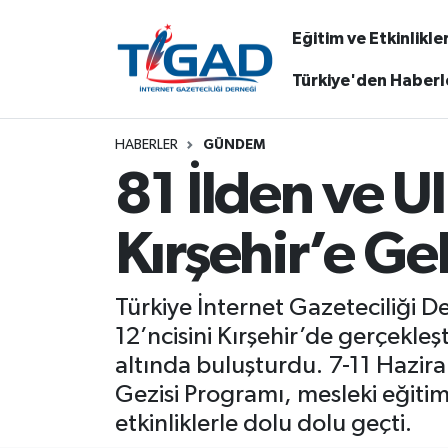
Eğitim ve Etkinlikle
Nöbetçi Eczaneler
Türkiye'den Haberl
Hava Durumu
HABERLER
GÜNDEM
81 İlden ve 
Namaz Vakitleri
Trafik Durumu
Kırşehir’e Ge
Puan Durumu ve Fikstür
Türkiye İnternet Gazeteciliği De
Tüm Manşetler
12’ncisini Kırşehir’de gerçekleş
altında buluşturdu. 7-11 Hazira
Son Dakika Haberleri
Gezisi Programı, mesleki eğitim,
etkinliklerle dolu dolu geçti.
Haber Arşivi