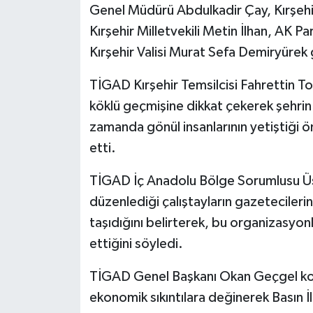
Genel Müdürü Abdulkadir Çay, Kırşehi
Kırşehir Milletvekili Metin İlhan, AK Pa
Kırşehir Valisi Murat Sefa Demiryürek 
TİGAD Kırşehir Temsilcisi Fahrettin Tok
köklü geçmişine dikkat çekerek şehrin 
zamanda gönül insanlarının yetiştiği 
etti.
TİGAD İç Anadolu Bölge Sorumlusu Üs
düzenlediği çalıştayların gazetecileri
taşıdığını belirterek, bu organizasyo
ettiğini söyledi.
TİGAD Genel Başkanı Okan Geçgel ko
ekonomik sıkıntılara değinerek Basın