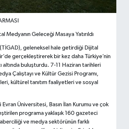
KARMASI
ital Medyanın Geleceği Masaya Yatırıldı
(TİGAD), geleneksel hale getirdiği Dijital
ir’de gerçekleştirerek bir kez daha Türkiye’nin
ı altında buluşturdu. 7-11 Haziran tarihleri
edya Çalıştayı ve Kültür Gezisi Programı,
i, kültürel tanıtım faaliyetleri ve sosyal
Ahi Evran Üniversitesi, Basın İlan Kurumu ve çok
eştirilen programa yaklaşık 160 gazeteci
haberciliği ve medya sektörünün farklı