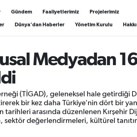
r
Gündem
Faaliyetlerimiz
Projelerimiz
er
Dünya'dan Haberler
Yönetim Kurulu
Hakk
Ulusal Medyadan 1
ldi
rneği (TİGAD), geleneksel hale getirdiği Di
tirerek bir kez daha Türkiye’nin dört bir ya
n tarihleri arasında düzenlenen Kırşehir Di
 sektör değerlendirmeleri, kültürel tanıtım