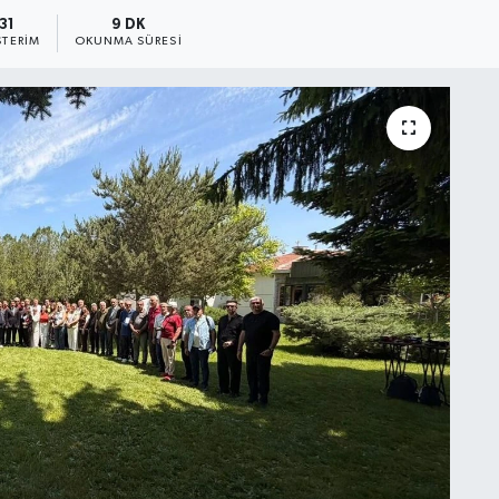
31
9 DK
TERIM
OKUNMA SÜRESI