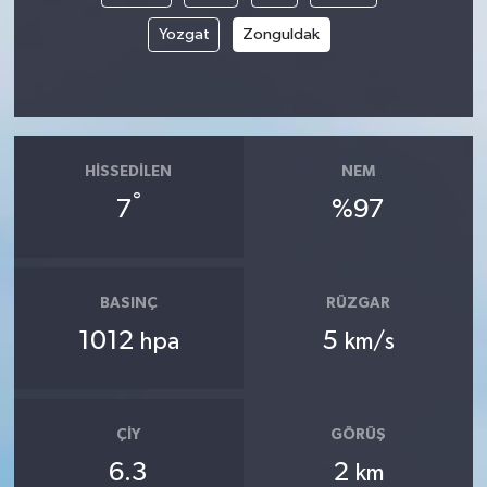
Yozgat
Zonguldak
HISSEDILEN
NEM
°
7
%97
BASINÇ
RÜZGAR
1012
5
hpa
km/s
ÇIY
GÖRÜŞ
6.3
2
km