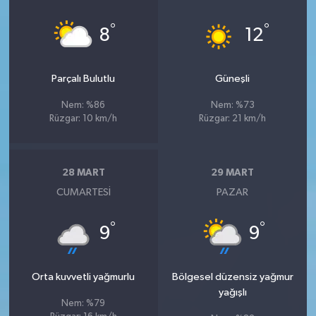
°
°
8
12
Parçalı Bulutlu
Güneşli
Nem: %86
Nem: %73
Rüzgar: 10 km/h
Rüzgar: 21 km/h
28 MART
29 MART
CUMARTESI
PAZAR
°
°
9
9
Orta kuvvetli yağmurlu
Bölgesel düzensiz yağmur
yağışlı
Nem: %79