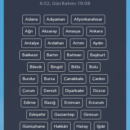
6:52, Gün Batımı: 19:08
Adana
Adıyaman
Afyonkarahisar
Ağrı
Aksaray
Amasya
Ankara
Antalya
Ardahan
Artvin
Aydın
Balıkesir
Bartın
Batman
Bayburt
Bilecik
Bingöl
Bitlis
Bolu
Burdur
Bursa
Çanakkale
Çankırı
Çorum
Denizli
Diyarbakır
Düzce
Edirne
Elazığ
Erzincan
Erzurum
Eskişehir
Gaziantep
Giresun
Gümüşhane
Hakkâri
Hatay
Iğdır