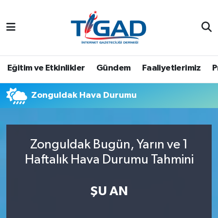
Nöbetçi Eczaneler
Hava Durumu
Eğitim ve Etkinlikler
Gündem
Faaliyetlerimiz
P
Namaz Vakitleri
Zonguldak Hava Durumu
Trafik Durumu
Puan Durumu ve Fikstür
Zonguldak Bugün, Yarın ve 1
Haftalık Hava Durumu Tahmini
Tüm Manşetler
Son Dakika Haberleri
ŞU AN
Haber Arşivi