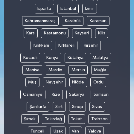
Isparta
İstanbul
İzmir
Kahramanmaraş
Karabük
Karaman
Kars
Kastamonu
Kayseri
Kilis
Kırıkkale
Kırklareli
Kırşehir
Kocaeli
Konya
Kütahya
Malatya
Manisa
Mardin
Mersin
Muğla
Muş
Nevşehir
Niğde
Ordu
Osmaniye
Rize
Sakarya
Samsun
Şanlıurfa
Siirt
Sinop
Sivas
Şırnak
Tekirdağ
Tokat
Trabzon
Tunceli
Uşak
Van
Yalova