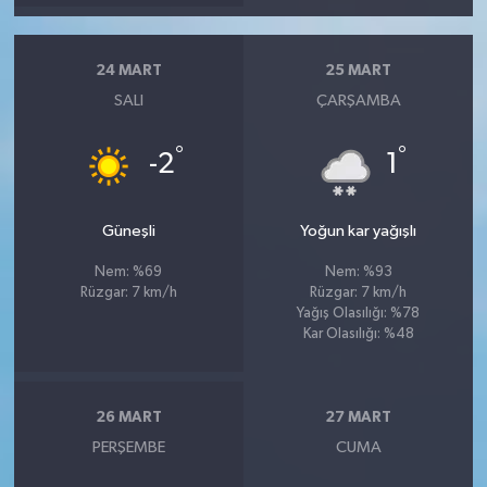
24 MART
25 MART
SALI
ÇARŞAMBA
°
°
-2
1
Güneşli
Yoğun kar yağışlı
Nem: %69
Nem: %93
Rüzgar: 7 km/h
Rüzgar: 7 km/h
Yağış Olasılığı: %78
Kar Olasılığı: %48
26 MART
27 MART
PERŞEMBE
CUMA