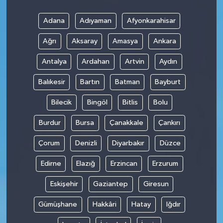
Adana
Adıyaman
Afyonkarahisar
Ağrı
Aksaray
Amasya
Ankara
Antalya
Ardahan
Artvin
Aydın
Balıkesir
Bartın
Batman
Bayburt
Bilecik
Bingöl
Bitlis
Bolu
Burdur
Bursa
Çanakkale
Çankırı
Çorum
Denizli
Diyarbakır
Düzce
Edirne
Elazığ
Erzincan
Erzurum
Eskişehir
Gaziantep
Giresun
Gümüşhane
Hakkâri
Hatay
Iğdır