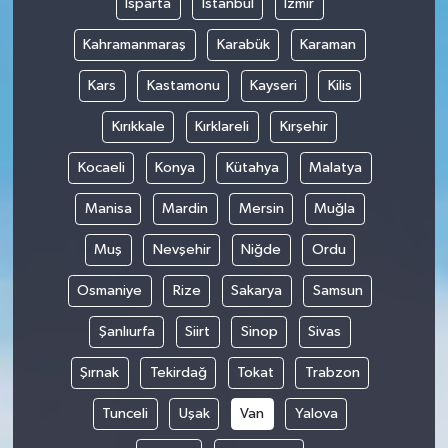
Isparta
İstanbul
İzmir
Kahramanmaraş
Karabük
Karaman
Kars
Kastamonu
Kayseri
Kilis
Kırıkkale
Kırklareli
Kırşehir
Kocaeli
Konya
Kütahya
Malatya
Manisa
Mardin
Mersin
Muğla
Muş
Nevşehir
Niğde
Ordu
Osmaniye
Rize
Sakarya
Samsun
Şanlıurfa
Siirt
Sinop
Sivas
Şırnak
Tekirdağ
Tokat
Trabzon
Tunceli
Uşak
Van
Yalova