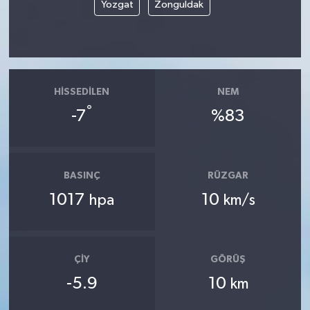
Yozgat
Zonguldak
HISSEDILEN
NEM
°
-7
%83
BASINÇ
RÜZGAR
1017
10
hpa
km/s
ÇIY
GÖRÜŞ
-5.9
10
km