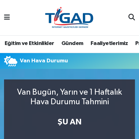
Nöbetçi Eczaneler
Hava Durumu
Eğitim ve Etkinlikler
Gündem
Faaliyetlerimiz
P
Namaz Vakitleri
Van Hava Durumu
Trafik Durumu
Puan Durumu ve Fikstür
Van Bugün, Yarın ve 1 Haftalık
Hava Durumu Tahmini
Tüm Manşetler
Son Dakika Haberleri
ŞU AN
Haber Arşivi