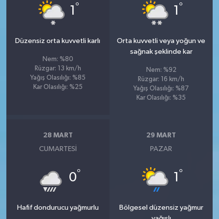
°
°
1
1
Düzensiz orta kuvvetli karlı
Orta kuvvetli veya yoğun ve
sağnak şeklinde kar
Nem: %80
Rüzgar: 13 km/h
Nem: %92
Yağış Olasılığı: %85
Rüzgar: 16 km/h
Kar Olasılığı: %25
Yağış Olasılığı: %87
Kar Olasılığı: %35
28 MART
29 MART
CUMARTESI
PAZAR
°
°
0
1
Hafif dondurucu yağmurlu
Bölgesel düzensiz yağmur
yağışlı