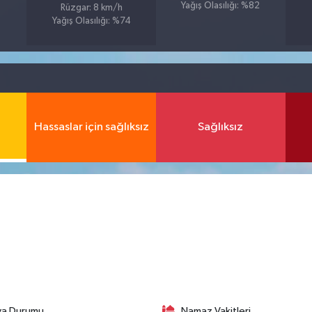
Yağış Olasılığı: %82
Rüzgar: 8 km/h
Yağış Olasılığı: %74
Hassaslar için sağlıksız
Sağlıksız
va Durumu
Namaz Vakitleri