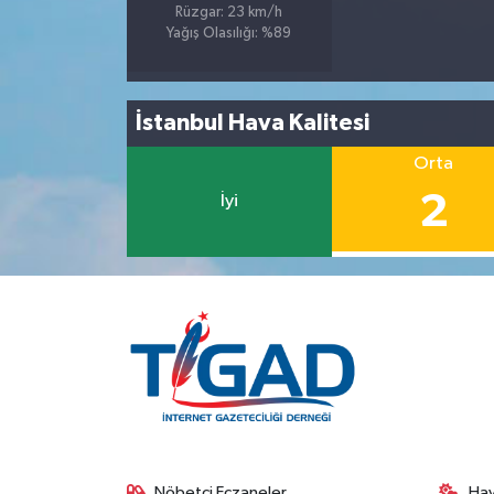
Rüzgar: 23 km/h
Yağış Olasılığı: %89
İstanbul Hava Kalitesi
Orta
2
İyi
Nöbetçi Eczaneler
Ha