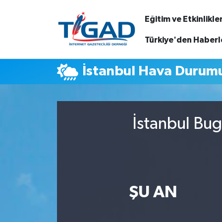
Eğitim ve Etkinlikle
Nöbetçi Eczaneler
Türkiye'den Haberl
Hava Durumu
İstanbul Hava Durum
Namaz Vakitleri
Trafik Durumu
İstanbul Bug
Puan Durumu ve Fikstür
Tüm Manşetler
ŞU AN
Son Dakika Haberleri
Haber Arşivi