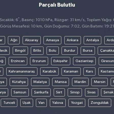
Parçalı Bulutlu
°
ıcaklık: 6
, Basınç: 1010 hPa, Rüzgar: 31 km/s, Toplam Yağış:
Görüş Mesafesi: 10 km, Gün Doğumu: 7:02, Gün Batımı: 19:2
ar
Ağrı
Aksaray
Amasya
Ankara
Antalya
Ard
lecik
Bingöl
Bitlis
Bolu
Burdur
Bursa
Çanakka
ığ
Erzincan
Erzurum
Eskişehir
Gaziantep
Giresun
r
Kahramanmaraş
Karabük
Karaman
Kars
Kastam
nya
Kütahya
Malatya
Manisa
Mardin
Mersin
arya
Samsun
Şanlıurfa
Siirt
Sinop
Sivas
Şırnak
Tunceli
Uşak
Van
Yalova
Yozgat
Zonguldak