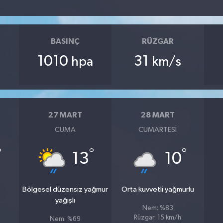
BASINÇ
RÜZGAR
1010
31
hpa
km/s
27 MART
28 MART
CUMA
CUMARTESI
°
°
°
13
10
Bölgesel düzensiz yağmur
Orta kuvvetli yağmurlu
yağışlı
Nem: %83
Rüzgar: 15 km/h
Nem: %69