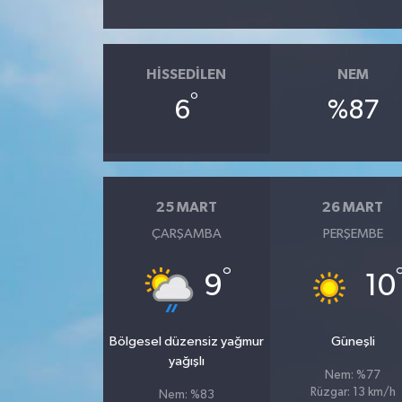
HISSEDILEN
NEM
°
6
%87
25 MART
26 MART
ÇARŞAMBA
PERŞEMBE
°
9
10
Bölgesel düzensiz yağmur
Güneşli
yağışlı
Nem: %77
Rüzgar: 13 km/h
Nem: %83