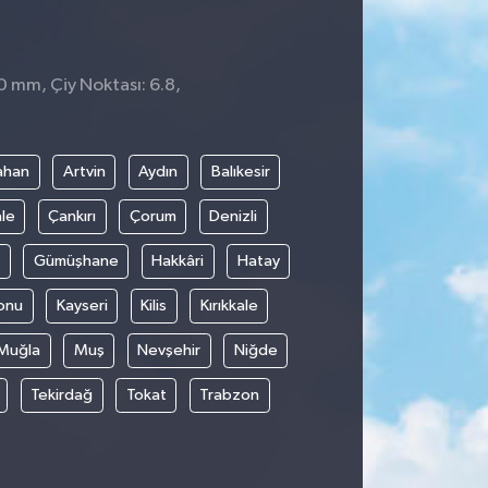
 0 mm, Çiy Noktası: 6.8,
1
ahan
Artvin
Aydın
Balıkesir
le
Çankırı
Çorum
Denizli
Gümüşhane
Hakkâri
Hatay
onu
Kayseri
Kilis
Kırıkkale
Muğla
Muş
Nevşehir
Niğde
Tekirdağ
Tokat
Trabzon