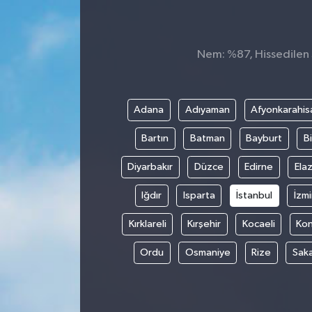
Nem: %87, Hissedilen S
Adana
Adıyaman
Afyonkarahis
Bartın
Batman
Bayburt
Bi
Diyarbakır
Düzce
Edirne
Elaz
Iğdır
Isparta
İstanbul
İzmi
Kırklareli
Kırşehir
Kocaeli
Ko
Ordu
Osmaniye
Rize
Sak