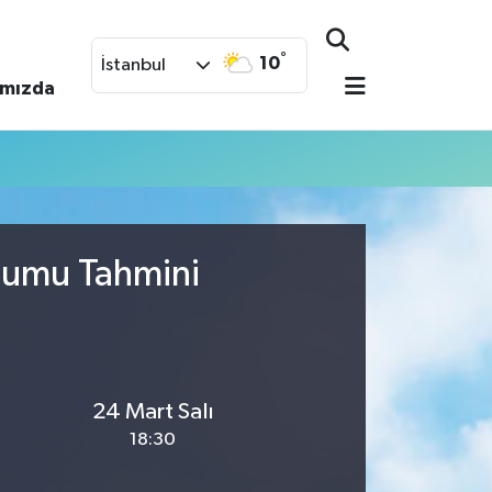
°
10
İstanbul
ımızda
urumu Tahmini
24 Mart Salı
18:30