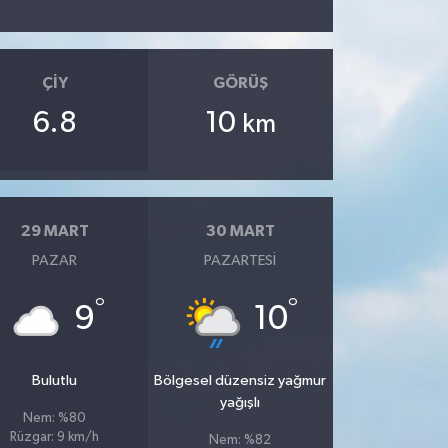
ÇIY
GÖRÜŞ
6.8
10
km
29 MART
30 MART
PAZAR
PAZARTESI
°
°
9
10
Bulutlu
Bölgesel düzensiz yağmur
yağışlı
Nem: %80
Rüzgar: 9 km/h
Nem: %82