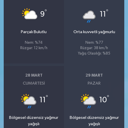
°
°
9
11
Parçalı Bulutlu
Orta kuvvetli yağmurlu
Nem: %74
Nem: %77
Rüzgar: 12 km/h
Rüzgar: 38 km/h
Yağış Olasılığı: %85
28 MART
29 MART
CUMARTESI
PAZAR
°
°
11
10
Bölgesel düzensiz yağmur
Bölgesel düzensiz yağmur
yağışlı
yağışlı