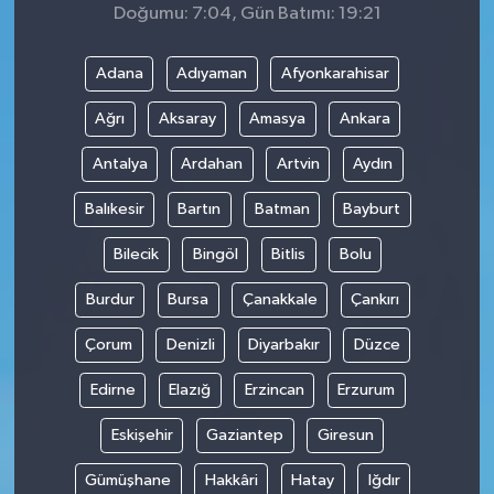
Doğumu: 7:04, Gün Batımı: 19:21
Adana
Adıyaman
Afyonkarahisar
Ağrı
Aksaray
Amasya
Ankara
Antalya
Ardahan
Artvin
Aydın
Balıkesir
Bartın
Batman
Bayburt
Bilecik
Bingöl
Bitlis
Bolu
Burdur
Bursa
Çanakkale
Çankırı
Çorum
Denizli
Diyarbakır
Düzce
Edirne
Elazığ
Erzincan
Erzurum
Eskişehir
Gaziantep
Giresun
Gümüşhane
Hakkâri
Hatay
Iğdır