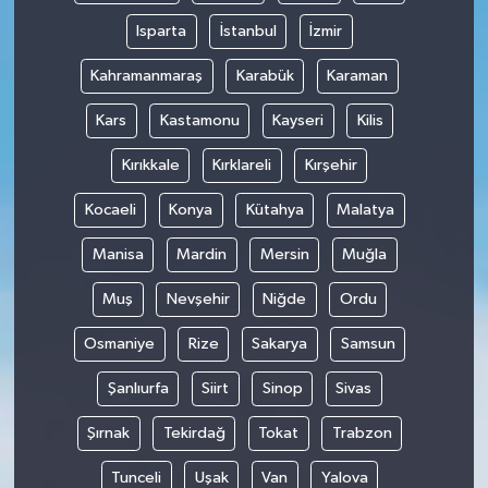
Isparta
İstanbul
İzmir
Kahramanmaraş
Karabük
Karaman
Kars
Kastamonu
Kayseri
Kilis
Kırıkkale
Kırklareli
Kırşehir
Kocaeli
Konya
Kütahya
Malatya
Manisa
Mardin
Mersin
Muğla
Muş
Nevşehir
Niğde
Ordu
Osmaniye
Rize
Sakarya
Samsun
Şanlıurfa
Siirt
Sinop
Sivas
Şırnak
Tekirdağ
Tokat
Trabzon
Tunceli
Uşak
Van
Yalova