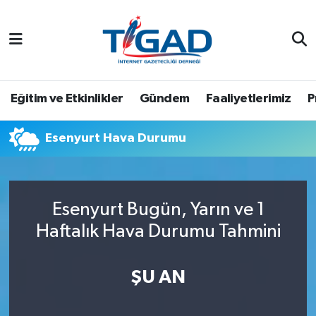
Nöbetçi Eczaneler
Hava Durumu
Eğitim ve Etkinlikler
Gündem
Faaliyetlerimiz
P
Namaz Vakitleri
Esenyurt Hava Durumu
Trafik Durumu
Puan Durumu ve Fikstür
Esenyurt Bugün, Yarın ve 1
Haftalık Hava Durumu Tahmini
Tüm Manşetler
Son Dakika Haberleri
ŞU AN
Haber Arşivi