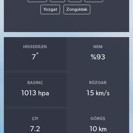
Yozgat
Zonguldak
HISSEDILEN
NEM
°
7
%93
BASINÇ
RÜZGAR
1013
15
hpa
km/s
ÇIY
GÖRÜŞ
7.2
10
km