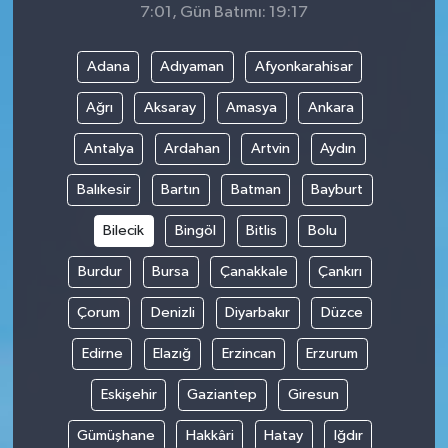
7:01, Gün Batımı: 19:17
Adana
Adıyaman
Afyonkarahisar
Ağrı
Aksaray
Amasya
Ankara
Antalya
Ardahan
Artvin
Aydın
Balıkesir
Bartın
Batman
Bayburt
Bilecik
Bingöl
Bitlis
Bolu
Burdur
Bursa
Çanakkale
Çankırı
Çorum
Denizli
Diyarbakır
Düzce
Edirne
Elazığ
Erzincan
Erzurum
Eskişehir
Gaziantep
Giresun
Gümüşhane
Hakkâri
Hatay
Iğdır