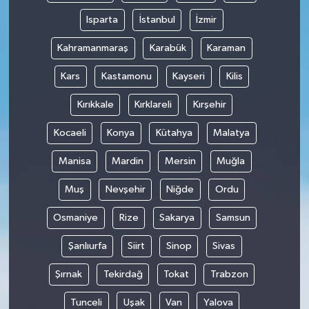
Isparta
İstanbul
İzmir
Kahramanmaraş
Karabük
Karaman
Kars
Kastamonu
Kayseri
Kilis
Kırıkkale
Kırklareli
Kırşehir
Kocaeli
Konya
Kütahya
Malatya
Manisa
Mardin
Mersin
Muğla
Muş
Nevşehir
Niğde
Ordu
Osmaniye
Rize
Sakarya
Samsun
Şanlıurfa
Siirt
Sinop
Sivas
Şırnak
Tekirdağ
Tokat
Trabzon
Tunceli
Uşak
Van
Yalova