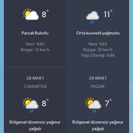
°
°
8
11
Parçalı Bulutlu
Orta kuvvetli yağmurlu
Nem: %80
Nem: %65
Rüzgar: 10 km/h
Rüzgar: 30 km/h
Yağış Olasılığı: %88
28 MART
29 MART
CUMARTESI
PAZAR
°
°
8
7
Bölgesel düzensiz yağmur
Bölgesel düzensiz yağmur
yağışlı
yağışlı