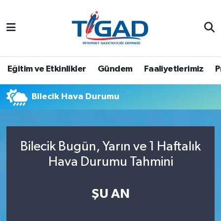
Nöbetçi Eczaneler
Hava Durumu
Eğitim ve Etkinlikler
Gündem
Faaliyetlerimiz
P
Namaz Vakitleri
Bilecik Hava Durumu
Trafik Durumu
Puan Durumu ve Fikstür
Bilecik Bugün, Yarın ve 1 Haftalık
Hava Durumu Tahmini
Tüm Manşetler
Son Dakika Haberleri
ŞU AN
Haber Arşivi