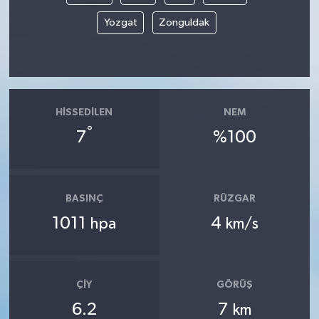
Yozgat
Zonguldak
HISSEDILEN
NEM
°
7
%100
BASINÇ
RÜZGAR
1011
4
hpa
km/s
ÇIY
GÖRÜŞ
6.2
7
km