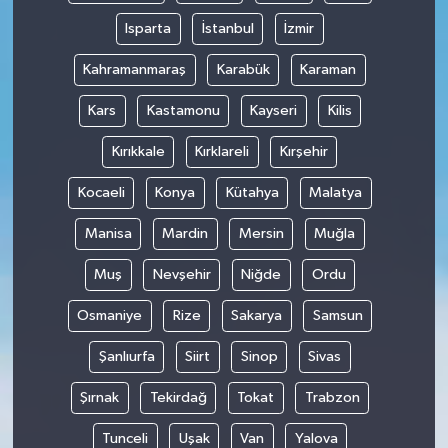
Isparta
İstanbul
İzmir
Kahramanmaraş
Karabük
Karaman
Kars
Kastamonu
Kayseri
Kilis
Kırıkkale
Kırklareli
Kırşehir
Kocaeli
Konya
Kütahya
Malatya
Manisa
Mardin
Mersin
Muğla
Muş
Nevşehir
Niğde
Ordu
Osmaniye
Rize
Sakarya
Samsun
Şanlıurfa
Siirt
Sinop
Sivas
Şırnak
Tekirdağ
Tokat
Trabzon
Tunceli
Uşak
Van
Yalova