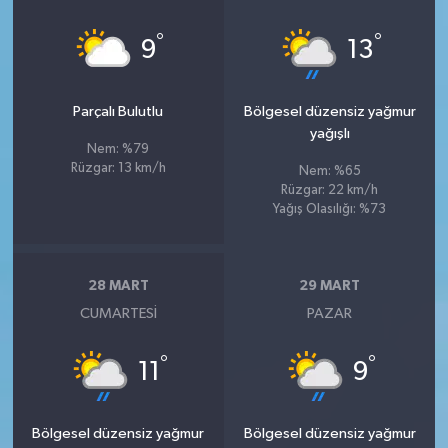
°
°
9
13
Parçalı Bulutlu
Bölgesel düzensiz yağmur
yağışlı
Nem: %79
Rüzgar: 13 km/h
Nem: %65
Rüzgar: 22 km/h
Yağış Olasılığı: %73
28 MART
29 MART
CUMARTESI
PAZAR
°
°
11
9
Bölgesel düzensiz yağmur
Bölgesel düzensiz yağmur