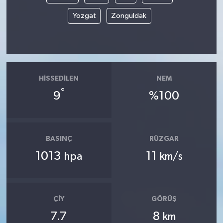
Yozgat
Zonguldak
HISSEDILEN
NEM
°
9
%100
BASINÇ
RÜZGAR
1013
11
hpa
km/s
ÇIY
GÖRÜŞ
7.7
8
km