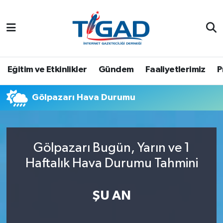
Nöbetçi Eczaneler
Hava Durumu
Eğitim ve Etkinlikler
Gündem
Faaliyetlerimiz
P
Namaz Vakitleri
Gölpazarı Hava Durumu
Trafik Durumu
Puan Durumu ve Fikstür
Gölpazarı Bugün, Yarın ve 1
Haftalık Hava Durumu Tahmini
Tüm Manşetler
Son Dakika Haberleri
ŞU AN
Haber Arşivi