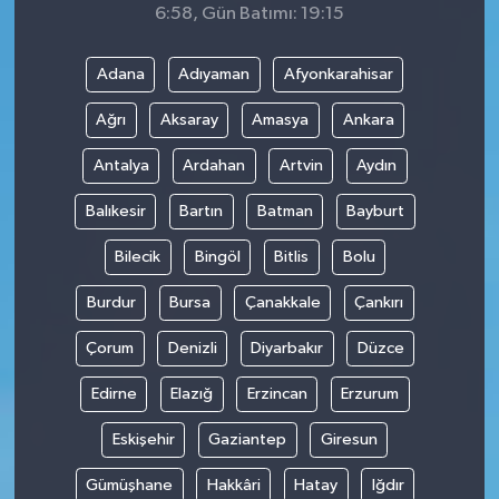
6:58, Gün Batımı: 19:15
Adana
Adıyaman
Afyonkarahisar
Ağrı
Aksaray
Amasya
Ankara
Antalya
Ardahan
Artvin
Aydın
Balıkesir
Bartın
Batman
Bayburt
Bilecik
Bingöl
Bitlis
Bolu
Burdur
Bursa
Çanakkale
Çankırı
Çorum
Denizli
Diyarbakır
Düzce
Edirne
Elazığ
Erzincan
Erzurum
Eskişehir
Gaziantep
Giresun
Gümüşhane
Hakkâri
Hatay
Iğdır