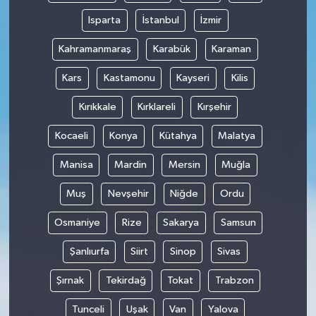
Isparta
İstanbul
İzmir
Kahramanmaraş
Karabük
Karaman
Kars
Kastamonu
Kayseri
Kilis
Kırıkkale
Kırklareli
Kırşehir
Kocaeli
Konya
Kütahya
Malatya
Manisa
Mardin
Mersin
Muğla
Muş
Nevşehir
Niğde
Ordu
Osmaniye
Rize
Sakarya
Samsun
Şanlıurfa
Siirt
Sinop
Sivas
Şırnak
Tekirdağ
Tokat
Trabzon
Tunceli
Uşak
Van
Yalova