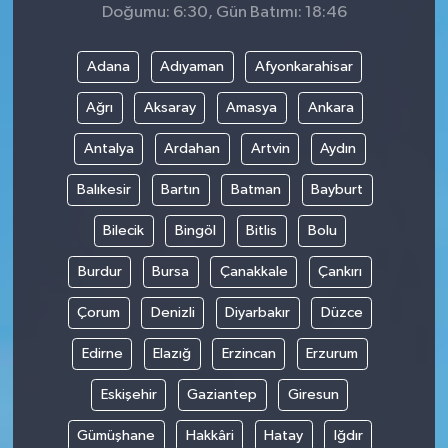
Doğumu: 6:30, Gün Batımı: 18:46
Adana
Adıyaman
Afyonkarahisar
Ağrı
Aksaray
Amasya
Ankara
Antalya
Ardahan
Artvin
Aydın
Balıkesir
Bartın
Batman
Bayburt
Bilecik
Bingöl
Bitlis
Bolu
Burdur
Bursa
Çanakkale
Çankırı
Çorum
Denizli
Diyarbakır
Düzce
Edirne
Elazığ
Erzincan
Erzurum
Eskişehir
Gaziantep
Giresun
Gümüşhane
Hakkâri
Hatay
Iğdır