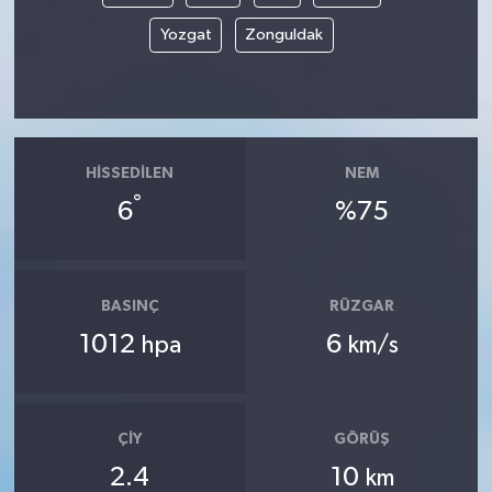
Yozgat
Zonguldak
HISSEDILEN
NEM
°
6
%75
BASINÇ
RÜZGAR
1012
6
hpa
km/s
ÇIY
GÖRÜŞ
2.4
10
km