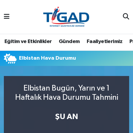
Nöbetçi Eczaneler
Hava Durumu
Eğitim ve Etkinlikler
Gündem
Faaliyetlerimiz
P
Namaz Vakitleri
Elbistan Hava Durumu
Trafik Durumu
Puan Durumu ve Fikstür
Elbistan Bugün, Yarın ve 1
Haftalık Hava Durumu Tahmini
Tüm Manşetler
Son Dakika Haberleri
ŞU AN
Haber Arşivi