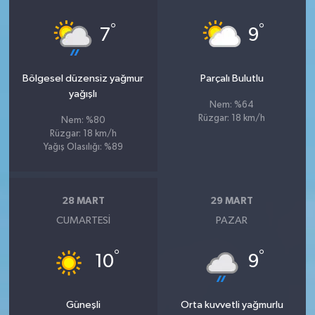
°
°
7
9
Bölgesel düzensiz yağmur
Parçalı Bulutlu
yağışlı
Nem: %64
Rüzgar: 18 km/h
Nem: %80
Rüzgar: 18 km/h
Yağış Olasılığı: %89
28 MART
29 MART
CUMARTESI
PAZAR
°
°
10
9
Güneşli
Orta kuvvetli yağmurlu