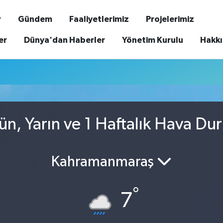
r
Gündem
Faaliyetlerimiz
Projelerimiz
er
Dünya'dan Haberler
Yönetim Kurulu
Hakk
u
n, Yarın ve 1 Haftalık Hava Du
Kahramanmaraş
°
7