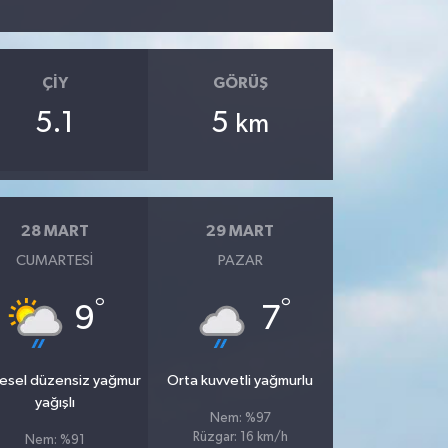
ÇIY
GÖRÜŞ
5.1
5
km
28 MART
29 MART
CUMARTESI
PAZAR
°
°
9
7
esel düzensiz yağmur
Orta kuvvetli yağmurlu
yağışlı
Nem: %97
Rüzgar: 16 km/h
Nem: %91