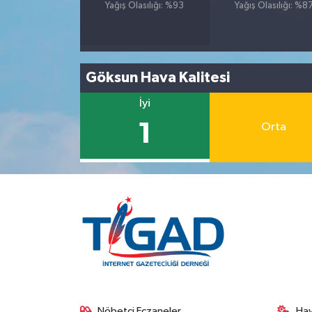
Yağış Olasılığı: %93
Yağış Olasılığı: %8
Göksun Hava Kalitesi
İyi
1
Orta
Nöbetçi Eczaneler
Ha