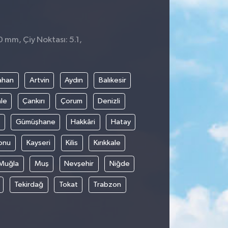
0 mm, Çiy Noktası: 5.1,
ahan
Artvin
Aydın
Balıkesir
le
Çankırı
Çorum
Denizli
Gümüşhane
Hakkâri
Hatay
onu
Kayseri
Kilis
Kırıkkale
Muğla
Muş
Nevşehir
Niğde
Tekirdağ
Tokat
Trabzon