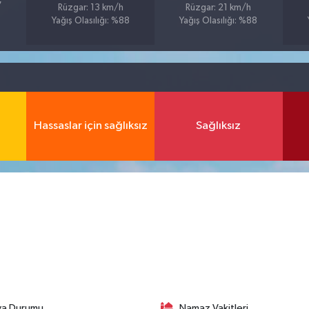
7
Rüzgar: 13 km/h
Rüzgar: 21 km/h
Yağış Olasılığı: %88
Yağış Olasılığı: %88
Hassaslar için sağlıksız
Sağlıksız
va Durumu
Namaz Vakitleri