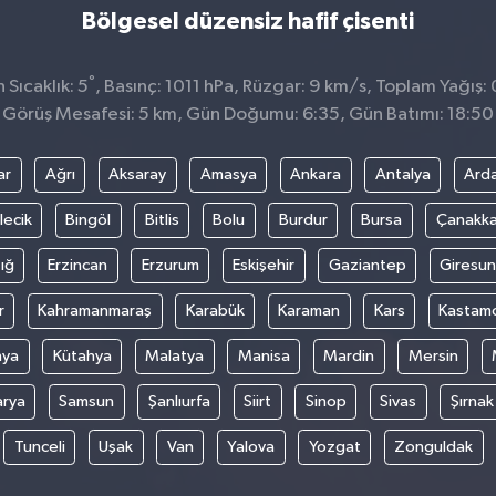
Bölgesel düzensiz hafif çisenti
°
Sıcaklık: 5
, Basınç: 1011 hPa, Rüzgar: 9 km/s, Toplam Yağış: 
Görüş Mesafesi: 5 km, Gün Doğumu: 6:35, Gün Batımı: 18:50
ar
Ağrı
Aksaray
Amasya
Ankara
Antalya
Ard
lecik
Bingöl
Bitlis
Bolu
Burdur
Bursa
Çanakka
ığ
Erzincan
Erzurum
Eskişehir
Gaziantep
Giresun
r
Kahramanmaraş
Karabük
Karaman
Kars
Kastam
nya
Kütahya
Malatya
Manisa
Mardin
Mersin
arya
Samsun
Şanlıurfa
Siirt
Sinop
Sivas
Şırnak
Tunceli
Uşak
Van
Yalova
Yozgat
Zonguldak