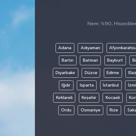
Nem: %90, Hissedilen 
Adana
Adıyaman
Afyonkarahis
Bartın
Batman
Bayburt
Bi
Diyarbakır
Düzce
Edirne
Elaz
Iğdır
Isparta
İstanbul
İzmi
Kırklareli
Kırşehir
Kocaeli
Ko
Ordu
Osmaniye
Rize
Sak