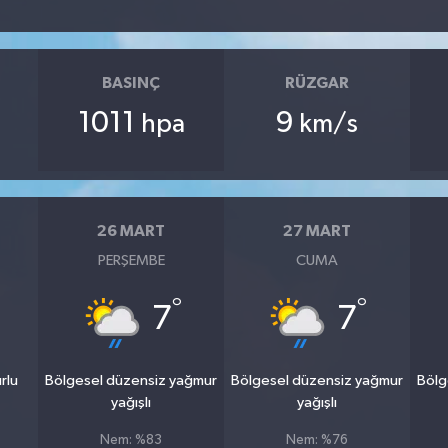
BASINÇ
RÜZGAR
1011
9
hpa
km/s
26 MART
27 MART
PERŞEMBE
CUMA
°
°
7
7
rlu
Bölgesel düzensiz yağmur
Bölgesel düzensiz yağmur
Bölg
yağışlı
yağışlı
Nem: %83
Nem: %76