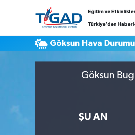
Eğitim ve Etkinlikle
Nöbetçi Eczaneler
Türkiye'den Haberl
Hava Durumu
Göksun Hava Durum
Namaz Vakitleri
Trafik Durumu
Göksun Bugü
Puan Durumu ve Fikstür
Tüm Manşetler
ŞU AN
Son Dakika Haberleri
Haber Arşivi