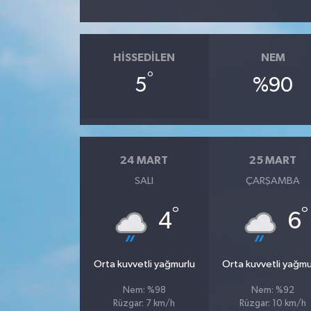
HISSEDILEN
NEM
°
5
%90
24 MART
25 MART
SALI
ÇARŞAMBA
°
°
4
6
Orta kuvvetli yağmurlu
Orta kuvvetli yağmu
Nem: %98
Nem: %92
Rüzgar: 7 km/h
Rüzgar: 10 km/h