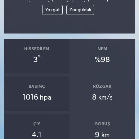
Yozgat
Zonguldak
HISSEDILEN
NEM
°
3
%98
BASINÇ
RÜZGAR
1016
8
hpa
km/s
ÇIY
GÖRÜŞ
4.1
9
km