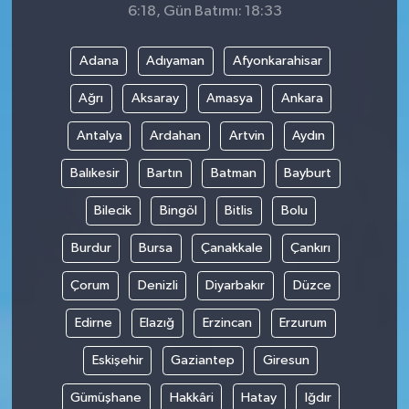
6:18, Gün Batımı: 18:33
Adana
Adıyaman
Afyonkarahisar
Ağrı
Aksaray
Amasya
Ankara
Antalya
Ardahan
Artvin
Aydın
Balıkesir
Bartın
Batman
Bayburt
Bilecik
Bingöl
Bitlis
Bolu
Burdur
Bursa
Çanakkale
Çankırı
Çorum
Denizli
Diyarbakır
Düzce
Edirne
Elazığ
Erzincan
Erzurum
Eskişehir
Gaziantep
Giresun
Gümüşhane
Hakkâri
Hatay
Iğdır