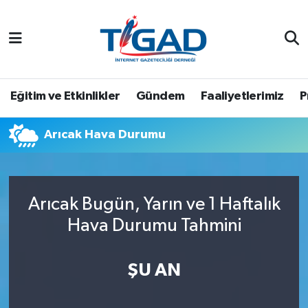
Nöbetçi Eczaneler
Hava Durumu
Eğitim ve Etkinlikler
Gündem
Faaliyetlerimiz
P
Namaz Vakitleri
Arıcak Hava Durumu
Trafik Durumu
Puan Durumu ve Fikstür
Arıcak Bugün, Yarın ve 1 Haftalık
Hava Durumu Tahmini
Tüm Manşetler
Son Dakika Haberleri
ŞU AN
Haber Arşivi