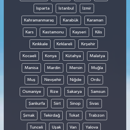
Isparta
İstanbul
İzmir
Kahramanmaraş
Karabük
Karaman
Kars
Kastamonu
Kayseri
Kilis
Kırıkkale
Kırklareli
Kırşehir
Kocaeli
Konya
Kütahya
Malatya
Manisa
Mardin
Mersin
Muğla
Muş
Nevşehir
Niğde
Ordu
Osmaniye
Rize
Sakarya
Samsun
Şanlıurfa
Siirt
Sinop
Sivas
Şırnak
Tekirdağ
Tokat
Trabzon
Tunceli
Uşak
Van
Yalova