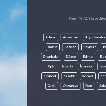
Nem: %72, Hissedilen 
Adana
Adıyaman
Afyonkarahis
Bartın
Batman
Bayburt
Bi
Diyarbakır
Düzce
Edirne
Elaz
Iğdır
Isparta
İstanbul
İzmi
Kırklareli
Kırşehir
Kocaeli
Ko
Ordu
Osmaniye
Rize
Sak