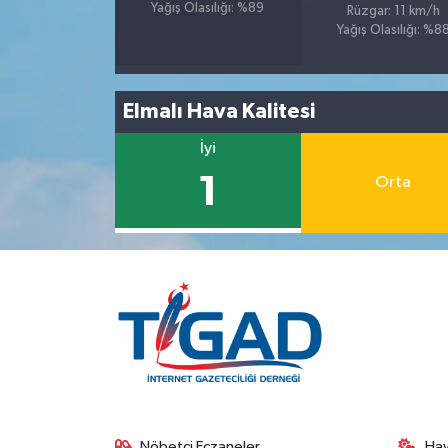
Yağış Olasılığı: %89
Rüzgar: 11 km/h
Yağış Olasılığı: %8
Elmalı Hava Kalitesi
İyi
1
Orta
Nöbetçi Eczaneler
Ha