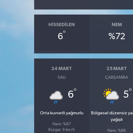
HISSEDILEN
NEM
°
6
%72
24 MART
25 MART
SALI
ÇARŞAMBA
°
°
6
5
Orta kuvvetli yağmurlu
Bölgesel düzensiz y
yağışlı
Nem: %87
Rüzgar: 9 km/h
Nem: %86