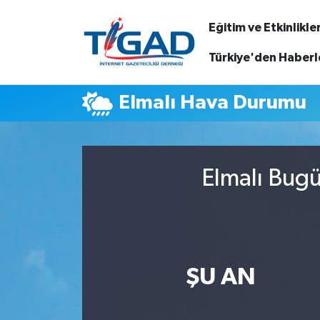
Eğitim ve Etkinlikle
Nöbetçi Eczaneler
Türkiye'den Haberl
Hava Durumu
Elmalı Hava Durumu
Namaz Vakitleri
Trafik Durumu
Elmalı Bugü
Puan Durumu ve Fikstür
Tüm Manşetler
ŞU AN
Son Dakika Haberleri
Haber Arşivi