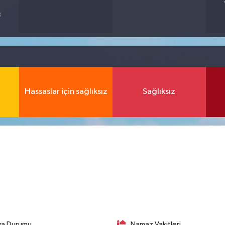
8
Hassaslar için sağlıksız
Sağlıksız
va Durumu
Namaz Vakitleri