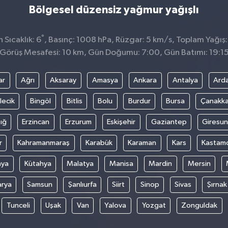
Bölgesel düzensiz yağmur yağışlı
°
Sıcaklık: 6
, Basınç: 1008 hPa, Rüzgar: 5 km/s, Toplam Yağış:
Görüş Mesafesi: 10 km, Gün Doğumu: 7:00, Gün Batımı: 19:1
ar
Ağrı
Aksaray
Amasya
Ankara
Antalya
Ard
lecik
Bingöl
Bitlis
Bolu
Burdur
Bursa
Çanakka
ığ
Erzincan
Erzurum
Eskişehir
Gaziantep
Giresun
r
Kahramanmaraş
Karabük
Karaman
Kars
Kastam
nya
Kütahya
Malatya
Manisa
Mardin
Mersin
arya
Samsun
Şanlıurfa
Siirt
Sinop
Sivas
Şırnak
Tunceli
Uşak
Van
Yalova
Yozgat
Zonguldak