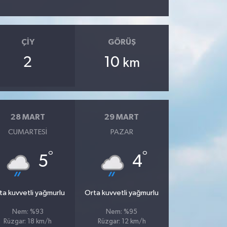
ÇIY
GÖRÜŞ
2
10
km
28 MART
29 MART
CUMARTESI
PAZAR
°
°
5
4
ta kuvvetli yağmurlu
Orta kuvvetli yağmurlu
Nem: %93
Nem: %95
Rüzgar: 18 km/h
Rüzgar: 12 km/h