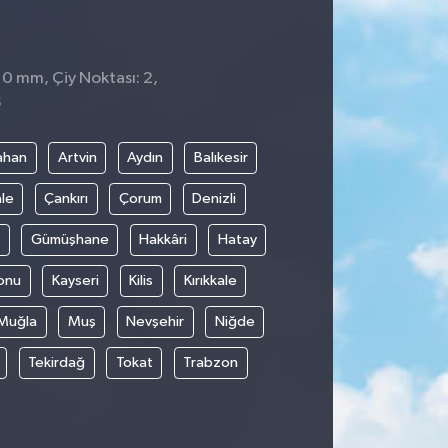
 0 mm, Çiy Noktası: 2,
5
ahan
Artvin
Aydın
Balıkesir
le
Çankırı
Çorum
Denizli
Gümüşhane
Hakkâri
Hatay
onu
Kayseri
Kilis
Kırıkkale
Muğla
Muş
Nevşehir
Niğde
Tekirdağ
Tokat
Trabzon