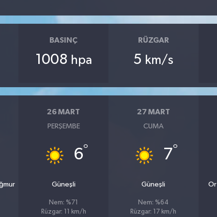
BASINÇ
RÜZGAR
1008
5
hpa
km/s
26 MART
27 MART
PERŞEMBE
CUMA
°
°
6
7
ağmur
Güneşli
Güneşli
Or
Nem: %71
Nem: %64
Rüzgar: 11 km/h
Rüzgar: 17 km/h