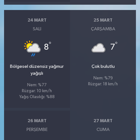
24 MART
25 MART
SALI
ÇARŞAMBA
°
°
8
7
Bölgesel düzensiz yağmur
Çok bulutlu
yağışlı
Nem: %79
Rüzgar: 18 km/h
Nem: %77
Rüzgar: 10 km/h
Yağış Olasılığı: %88
26 MART
27 MART
PERŞEMBE
CUMA