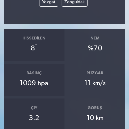
Yozgat
Zonguldak
HISSEDILEN
NEM
°
8
%70
BASINÇ
RÜZGAR
1009
11
hpa
km/s
ÇIY
GÖRÜŞ
3.2
10
km