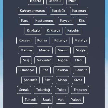
Isparta
İstanbul
İzmir
Kahramanmaraş
Karabük
Karaman
Kars
Kastamonu
Kayseri
Kilis
Kırıkkale
Kırklareli
Kırşehir
Kocaeli
Konya
Kütahya
Malatya
Manisa
Mardin
Mersin
Muğla
Muş
Nevşehir
Niğde
Ordu
Osmaniye
Rize
Sakarya
Samsun
Şanlıurfa
Siirt
Sinop
Sivas
Şırnak
Tekirdağ
Tokat
Trabzon
Tunceli
Uşak
Van
Yalova