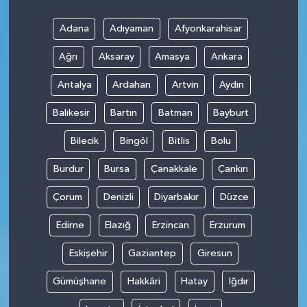
Adana
Adıyaman
Afyonkarahisar
Ağrı
Aksaray
Amasya
Ankara
Antalya
Ardahan
Artvin
Aydın
Balıkesir
Bartın
Batman
Bayburt
Bilecik
Bingöl
Bitlis
Bolu
Burdur
Bursa
Çanakkale
Çankırı
Çorum
Denizli
Diyarbakır
Düzce
Edirne
Elazığ
Erzincan
Erzurum
Eskişehir
Gaziantep
Giresun
Gümüşhane
Hakkâri
Hatay
Iğdır