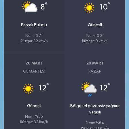
°
°
8
10
Parçalı Bulutlu
Güneşli
Nem: %71
Nem: %61
Rüzgar: 12 km/h
Rüzgar: 9 km/h
28 MART
29 MART
CUMARTESI
PAZAR
°
°
12
12
Güneşli
Bölgesel düzensiz yağmur
yağışlı
Nem: %55
Rüzgar: 32 km/h
Nem: %64
Rüzgar: 33 km/h