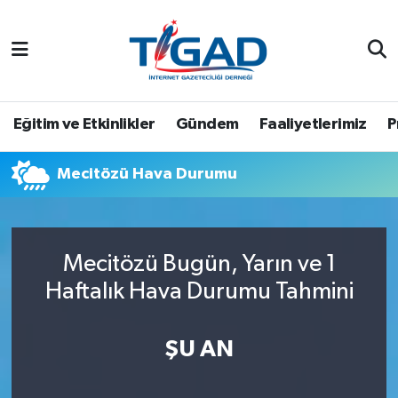
Nöbetçi Eczaneler
Hava Durumu
Eğitim ve Etkinlikler
Gündem
Faaliyetlerimiz
P
Namaz Vakitleri
Mecitözü Hava Durumu
Trafik Durumu
Puan Durumu ve Fikstür
Mecitözü Bugün, Yarın ve 1
Haftalık Hava Durumu Tahmini
Tüm Manşetler
Son Dakika Haberleri
ŞU AN
Haber Arşivi