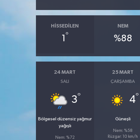
HISSEDILEN
NEM
°
1
%88
24 MART
25 MART
SALI
ÇARŞAMBA
°
°
3
4
Bölgesel düzensiz yağmur
Güneşli
yağışlı
Nem: %58
Rüzgar: 10 km/h
Nem: %72