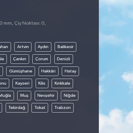
 0 mm, Çiy Noktası: 0,
ahan
Artvin
Aydın
Balıkesir
le
Çankırı
Çorum
Denizli
Gümüşhane
Hakkâri
Hatay
onu
Kayseri
Kilis
Kırıkkale
Muğla
Muş
Nevşehir
Niğde
Tekirdağ
Tokat
Trabzon