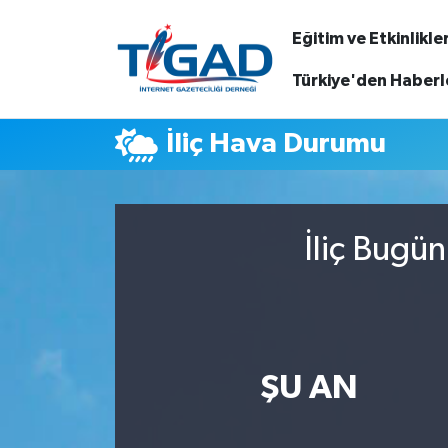
Eğitim ve Etkinlikle
Nöbetçi Eczaneler
Türkiye'den Haberl
Hava Durumu
İliç Hava Durumu
Namaz Vakitleri
Trafik Durumu
İliç Bugü
Puan Durumu ve Fikstür
Tüm Manşetler
ŞU AN
Son Dakika Haberleri
Haber Arşivi