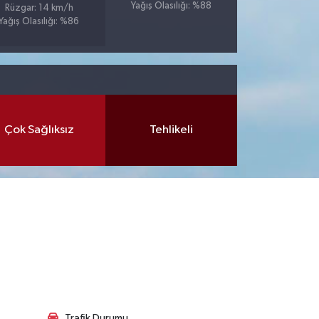
Yağış Olasılığı: %88
Rüzgar: 14 km/h
Yağış Olasılığı: %86
Çok Sağlıksız
Tehlikeli
Trafik Durumu