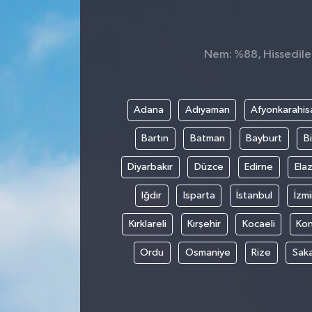
Nem: %88, Hissedilen 
Adana
Adıyaman
Afyonkarahis
Bartın
Batman
Bayburt
Bi
Diyarbakır
Düzce
Edirne
Elaz
Iğdır
Isparta
İstanbul
İzmi
Kırklareli
Kırşehir
Kocaeli
Ko
Ordu
Osmaniye
Rize
Sak