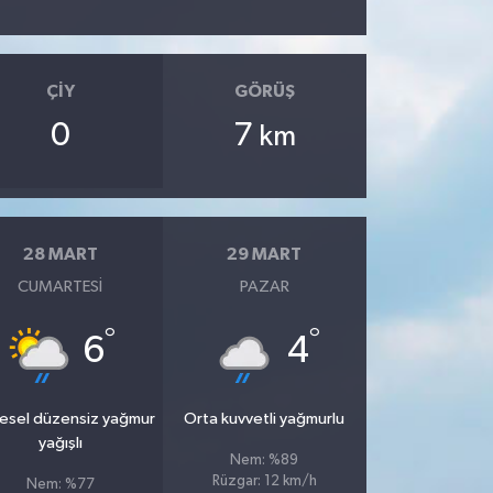
ÇIY
GÖRÜŞ
0
7
km
28 MART
29 MART
CUMARTESI
PAZAR
°
°
6
4
esel düzensiz yağmur
Orta kuvvetli yağmurlu
yağışlı
Nem: %89
Rüzgar: 12 km/h
Nem: %77