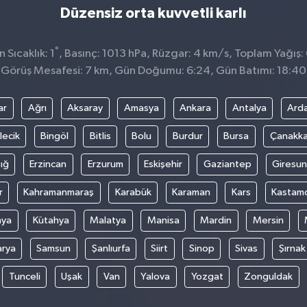
Düzensiz orta kuvvetli karlı
°
Sıcaklık: 1
, Basınç: 1013 hPa, Rüzgar: 4 km/s, Toplam Yağış:
Görüş Mesafesi: 7 km, Gün Doğumu: 6:24, Gün Batımı: 18:40
ar
Ağrı
Aksaray
Amasya
Ankara
Antalya
Ard
lecik
Bingöl
Bitlis
Bolu
Burdur
Bursa
Çanakka
ığ
Erzincan
Erzurum
Eskişehir
Gaziantep
Giresun
r
Kahramanmaraş
Karabük
Karaman
Kars
Kastam
nya
Kütahya
Malatya
Manisa
Mardin
Mersin
arya
Samsun
Şanlıurfa
Siirt
Sinop
Sivas
Şırnak
Tunceli
Uşak
Van
Yalova
Yozgat
Zonguldak