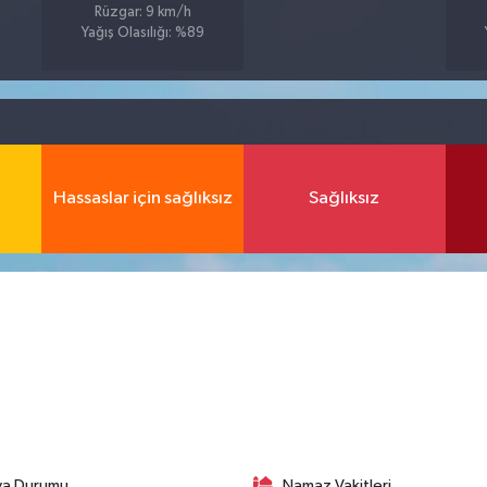
Rüzgar: 9 km/h
Yağış Olasılığı: %89
Hassaslar için sağlıksız
Sağlıksız
va Durumu
Namaz Vakitleri