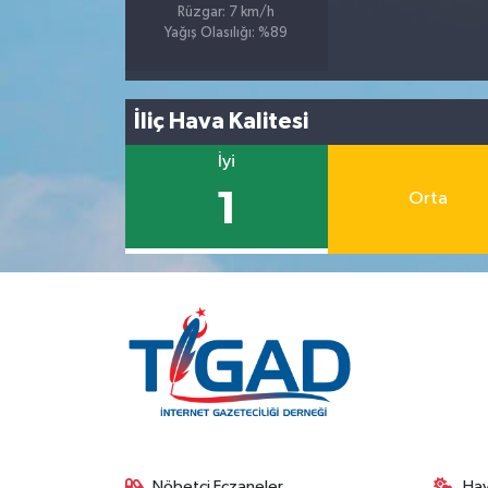
Rüzgar: 7 km/h
Yağış Olasılığı: %89
İliç Hava Kalitesi
İyi
1
Orta
Nöbetçi Eczaneler
Ha