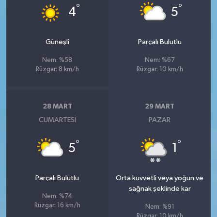
°
°
4
5
Güneşli
Parçalı Bulutlu
Nem: %58
Nem: %67
Rüzgar: 8 km/h
Rüzgar: 10 km/h
28 MART
29 MART
CUMARTESI
PAZAR
°
°
5
1
Parçalı Bulutlu
Orta kuvvetli veya yoğun ve
sağnak şeklinde kar
Nem: %74
Rüzgar: 16 km/h
Nem: %91
Rüzgar: 10 km/h