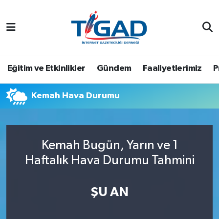
Nöbetçi Eczaneler
Hava Durumu
Eğitim ve Etkinlikler
Gündem
Faaliyetlerimiz
P
Namaz Vakitleri
Kemah Hava Durumu
Trafik Durumu
Puan Durumu ve Fikstür
Kemah Bugün, Yarın ve 1
Haftalık Hava Durumu Tahmini
Tüm Manşetler
Son Dakika Haberleri
ŞU AN
Haber Arşivi