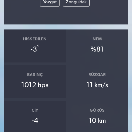
Yozgat
Zonguldak
HISSEDILEN
NEM
°
-3
%81
BASINÇ
RÜZGAR
1012
11
hpa
km/s
ÇIY
GÖRÜŞ
-4
10
km