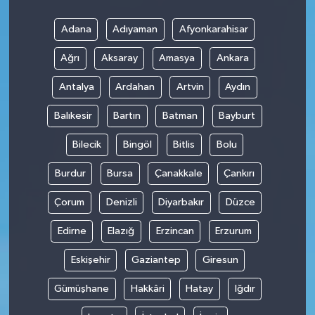
Adana
Adıyaman
Afyonkarahisar
Ağrı
Aksaray
Amasya
Ankara
Antalya
Ardahan
Artvin
Aydın
Balıkesir
Bartın
Batman
Bayburt
Bilecik
Bingöl
Bitlis
Bolu
Burdur
Bursa
Çanakkale
Çankırı
Çorum
Denizli
Diyarbakır
Düzce
Edirne
Elazığ
Erzincan
Erzurum
Eskişehir
Gaziantep
Giresun
Gümüşhane
Hakkâri
Hatay
Iğdır