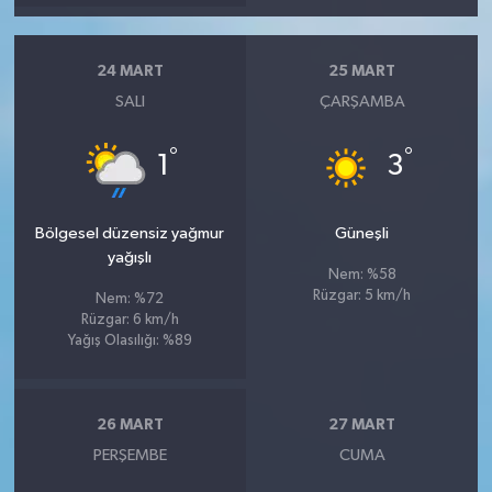
24 MART
25 MART
SALI
ÇARŞAMBA
°
°
1
3
Bölgesel düzensiz yağmur
Güneşli
yağışlı
Nem: %58
Rüzgar: 5 km/h
Nem: %72
Rüzgar: 6 km/h
Yağış Olasılığı: %89
26 MART
27 MART
PERŞEMBE
CUMA