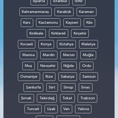
Isparta
İstanbul
İzmir
Kahramanmaraş
Karabük
Karaman
Kars
Kastamonu
Kayseri
Kilis
Kırıkkale
Kırklareli
Kırşehir
Kocaeli
Konya
Kütahya
Malatya
Manisa
Mardin
Mersin
Muğla
Muş
Nevşehir
Niğde
Ordu
Osmaniye
Rize
Sakarya
Samsun
Şanlıurfa
Siirt
Sinop
Sivas
Şırnak
Tekirdağ
Tokat
Trabzon
Tunceli
Uşak
Van
Yalova