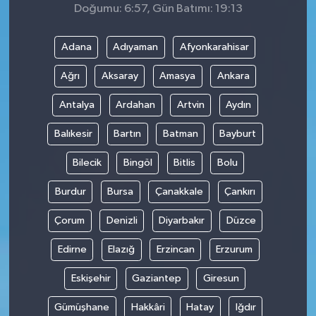
Doğumu: 6:57, Gün Batımı: 19:13
Adana
Adıyaman
Afyonkarahisar
Ağrı
Aksaray
Amasya
Ankara
Antalya
Ardahan
Artvin
Aydın
Balıkesir
Bartın
Batman
Bayburt
Bilecik
Bingöl
Bitlis
Bolu
Burdur
Bursa
Çanakkale
Çankırı
Çorum
Denizli
Diyarbakır
Düzce
Edirne
Elazığ
Erzincan
Erzurum
Eskişehir
Gaziantep
Giresun
Gümüşhane
Hakkâri
Hatay
Iğdır