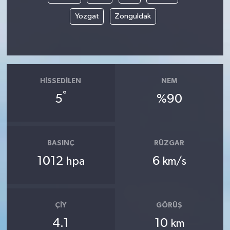
Yozgat
Zonguldak
HISSEDILEN
NEM
°
5
%90
BASINÇ
RÜZGAR
1012
6
hpa
km/s
ÇIY
GÖRÜŞ
4.1
10
km