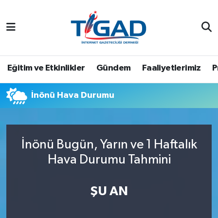
Nöbetçi Eczaneler
Hava Durumu
Eğitim ve Etkinlikler
Gündem
Faaliyetlerimiz
P
Namaz Vakitleri
İnönü Hava Durumu
Trafik Durumu
Puan Durumu ve Fikstür
İnönü Bugün, Yarın ve 1 Haftalık
Hava Durumu Tahmini
Tüm Manşetler
Son Dakika Haberleri
ŞU AN
Haber Arşivi