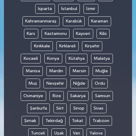
Isparta
İstanbul
İzmir
Kahramanmaraş
Karabük
Karaman
Kars
Kastamonu
Kayseri
Kilis
Kırıkkale
Kırklareli
Kırşehir
Kocaeli
Konya
Kütahya
Malatya
Manisa
Mardin
Mersin
Muğla
Muş
Nevşehir
Niğde
Ordu
Osmaniye
Rize
Sakarya
Samsun
Şanlıurfa
Siirt
Sinop
Sivas
Şırnak
Tekirdağ
Tokat
Trabzon
Tunceli
Uşak
Van
Yalova