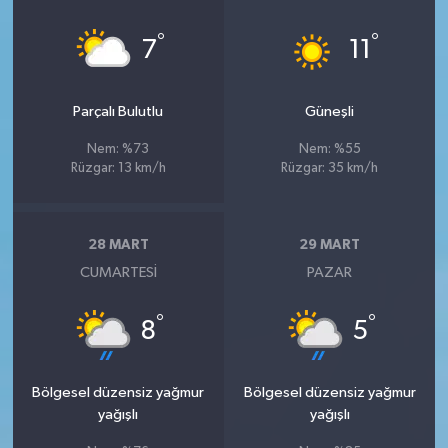
°
°
7
11
Parçalı Bulutlu
Güneşli
Nem: %73
Nem: %55
Rüzgar: 13 km/h
Rüzgar: 35 km/h
28 MART
29 MART
CUMARTESI
PAZAR
°
°
8
5
Bölgesel düzensiz yağmur
Bölgesel düzensiz yağmur
yağışlı
yağışlı