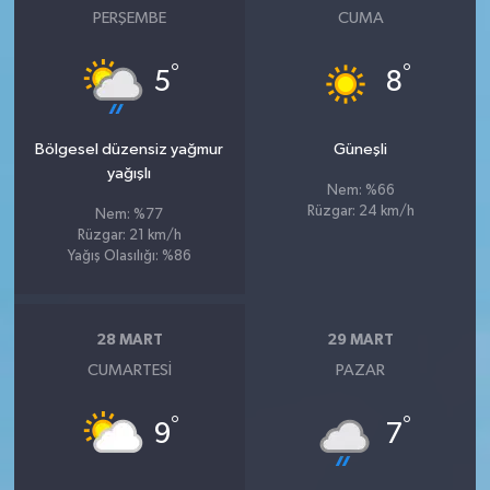
PERŞEMBE
CUMA
°
°
5
8
Bölgesel düzensiz yağmur
Güneşli
yağışlı
Nem: %66
Rüzgar: 24 km/h
Nem: %77
Rüzgar: 21 km/h
Yağış Olasılığı: %86
28 MART
29 MART
CUMARTESI
PAZAR
°
°
9
7