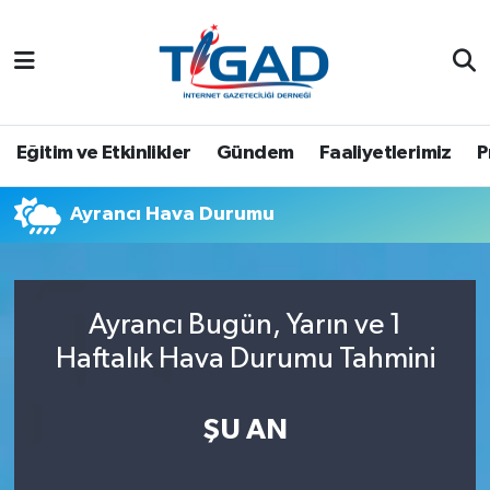
Nöbetçi Eczaneler
Hava Durumu
Eğitim ve Etkinlikler
Gündem
Faaliyetlerimiz
P
Namaz Vakitleri
Ayrancı Hava Durumu
Trafik Durumu
Puan Durumu ve Fikstür
Ayrancı Bugün, Yarın ve 1
Haftalık Hava Durumu Tahmini
Tüm Manşetler
Son Dakika Haberleri
ŞU AN
Haber Arşivi