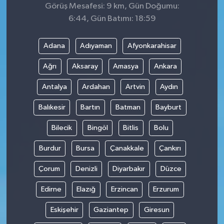
Görüş Mesafesi: 9 km, Gün Doğumu:
6:44, Gün Batımı: 18:59
Adana
Adıyaman
Afyonkarahisar
Ağrı
Aksaray
Amasya
Ankara
Antalya
Ardahan
Artvin
Aydın
Balıkesir
Bartın
Batman
Bayburt
Bilecik
Bingöl
Bitlis
Bolu
Burdur
Bursa
Çanakkale
Çankırı
Çorum
Denizli
Diyarbakır
Düzce
Edirne
Elazığ
Erzincan
Erzurum
Eskişehir
Gaziantep
Giresun