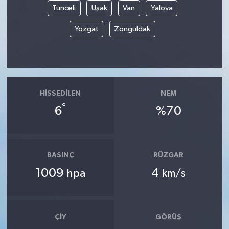
Tunceli
Uşak
Van
Yalova
Yozgat
Zonguldak
HISSEDILEN
NEM
°
6
%70
BASINÇ
RÜZGAR
1009
4
hpa
km/s
ÇIY
GÖRÜŞ