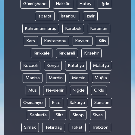
Gümüşhane
Hakkâri
Hatay
Iğdır
Isparta
İstanbul
İzmir
Kahramanmaraş
Karabük
Karaman
Kars
Kastamonu
Kayseri
Kilis
Kırıkkale
Kırklareli
Kırşehir
Kocaeli
Konya
Kütahya
Malatya
Manisa
Mardin
Mersin
Muğla
Muş
Nevşehir
Niğde
Ordu
Osmaniye
Rize
Sakarya
Samsun
Şanlıurfa
Siirt
Sinop
Sivas
Şırnak
Tekirdağ
Tokat
Trabzon