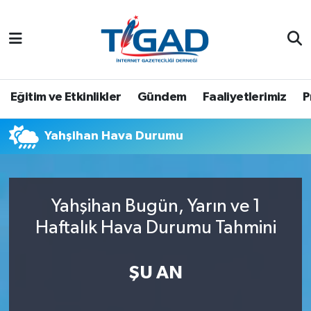
Nöbetçi Eczaneler
Hava Durumu
Eğitim ve Etkinlikler
Gündem
Faaliyetlerimiz
P
Namaz Vakitleri
Yahşihan Hava Durumu
Trafik Durumu
Puan Durumu ve Fikstür
Yahşihan Bugün, Yarın ve 1
Haftalık Hava Durumu Tahmini
Tüm Manşetler
Son Dakika Haberleri
ŞU AN
Haber Arşivi