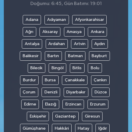
Doğumu: 6:45, Gün Batımı: 19:01
Adana
Adıyaman
Afyonkarahisar
Ağrı
Aksaray
Amasya
Ankara
Antalya
Ardahan
Artvin
Aydın
Balıkesir
Bartın
Batman
Bayburt
Bilecik
Bingöl
Bitlis
Bolu
Burdur
Bursa
Çanakkale
Çankırı
Çorum
Denizli
Diyarbakır
Düzce
Edirne
Elazığ
Erzincan
Erzurum
Eskişehir
Gaziantep
Giresun
Gümüşhane
Hakkâri
Hatay
Iğdır