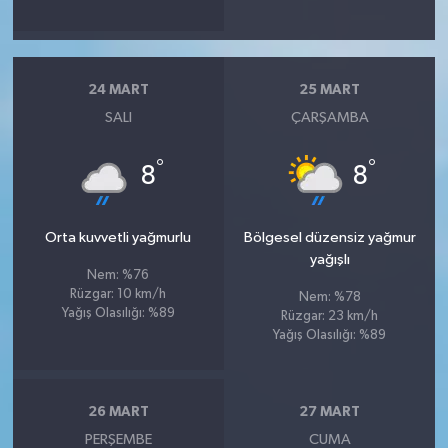
24 MART
25 MART
SALI
ÇARŞAMBA
°
°
8
8
Orta kuvvetli yağmurlu
Bölgesel düzensiz yağmur
yağışlı
Nem: %76
Rüzgar: 10 km/h
Nem: %78
Yağış Olasılığı: %89
Rüzgar: 23 km/h
Yağış Olasılığı: %89
26 MART
27 MART
PERŞEMBE
CUMA