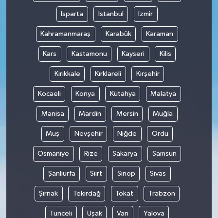
Isparta
İstanbul
İzmir
Kahramanmaraş
Karabük
Karaman
Kars
Kastamonu
Kayseri
Kilis
Kırıkkale
Kırklareli
Kırşehir
Kocaeli
Konya
Kütahya
Malatya
Manisa
Mardin
Mersin
Muğla
Muş
Nevşehir
Niğde
Ordu
Osmaniye
Rize
Sakarya
Samsun
Şanlıurfa
Siirt
Sinop
Sivas
Şırnak
Tekirdağ
Tokat
Trabzon
Tunceli
Uşak
Van
Yalova