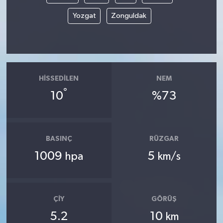
Yozgat
Zonguldak
HISSEDILEN
NEM
°
10
%73
BASINÇ
RÜZGAR
1009
5
hpa
km/s
ÇIY
GÖRÜŞ
5.2
10
km