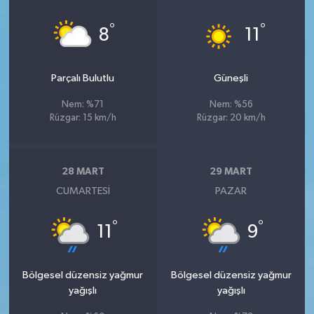
°
°
8
11
Parçalı Bulutlu
Güneşli
Nem: %71
Nem: %56
Rüzgar: 15 km/h
Rüzgar: 20 km/h
28 MART
29 MART
CUMARTESI
PAZAR
°
°
11
9
Bölgesel düzensiz yağmur
Bölgesel düzensiz yağmur
yağışlı
yağışlı