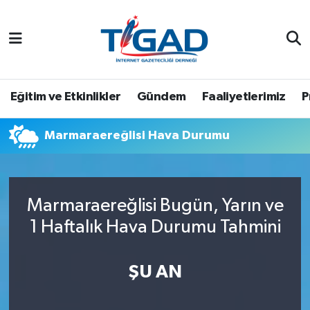
Nöbetçi Eczaneler
Hava Durumu
Eğitim ve Etkinlikler
Gündem
Faaliyetlerimiz
P
Namaz Vakitleri
Marmaraereğlisi Hava Durumu
Trafik Durumu
Puan Durumu ve Fikstür
Marmaraereğlisi Bugün, Yarın ve
1 Haftalık Hava Durumu Tahmini
Tüm Manşetler
Son Dakika Haberleri
ŞU AN
Haber Arşivi