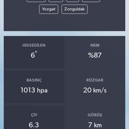
Yozgat
Zonguldak
HISSEDILEN
NEM
°
6
%87
BASINÇ
RÜZGAR
1013
20
hpa
km/s
ÇIY
GÖRÜŞ
6.3
7
km