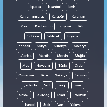
Isparta
İstanbul
İzmir
Kahramanmaraş
Karabük
Karaman
Kars
Kastamonu
Kayseri
Kilis
Kırıkkale
Kırklareli
Kırşehir
Kocaeli
Konya
Kütahya
Malatya
Manisa
Mardin
Mersin
Muğla
Muş
Nevşehir
Niğde
Ordu
Osmaniye
Rize
Sakarya
Samsun
Şanlıurfa
Siirt
Sinop
Sivas
Şırnak
Tekirdağ
Tokat
Trabzon
Tunceli
Uşak
Van
Yalova