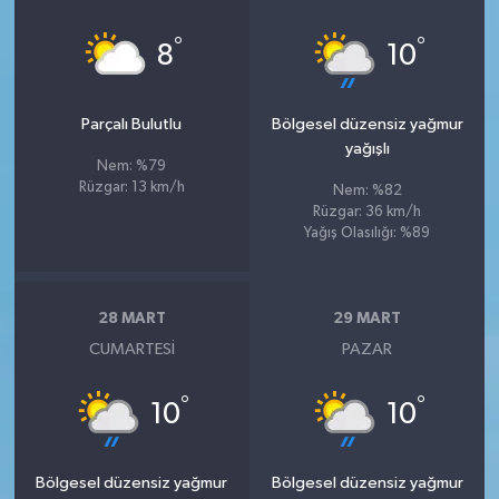
°
°
8
10
Parçalı Bulutlu
Bölgesel düzensiz yağmur
yağışlı
Nem: %79
Rüzgar: 13 km/h
Nem: %82
Rüzgar: 36 km/h
Yağış Olasılığı: %89
28 MART
29 MART
CUMARTESI
PAZAR
°
°
10
10
Bölgesel düzensiz yağmur
Bölgesel düzensiz yağmur