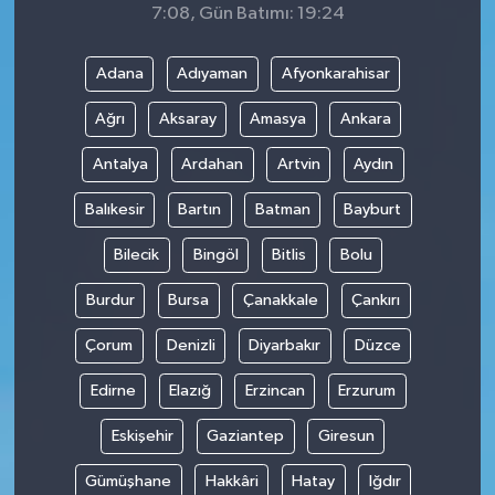
7:08, Gün Batımı: 19:24
Adana
Adıyaman
Afyonkarahisar
Ağrı
Aksaray
Amasya
Ankara
Antalya
Ardahan
Artvin
Aydın
Balıkesir
Bartın
Batman
Bayburt
Bilecik
Bingöl
Bitlis
Bolu
Burdur
Bursa
Çanakkale
Çankırı
Çorum
Denizli
Diyarbakır
Düzce
Edirne
Elazığ
Erzincan
Erzurum
Eskişehir
Gaziantep
Giresun
Gümüşhane
Hakkâri
Hatay
Iğdır