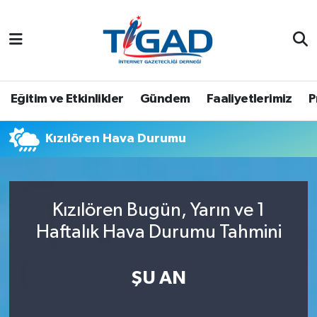
Nöbetçi Eczaneler
Hava Durumu
Eğitim ve Etkinlikler
Gündem
Faaliyetlerimiz
P
Namaz Vakitleri
Kızılören Hava Durumu
Trafik Durumu
Puan Durumu ve Fikstür
Kızılören Bugün, Yarın ve 1
Haftalık Hava Durumu Tahmini
Tüm Manşetler
Son Dakika Haberleri
ŞU AN
Haber Arşivi