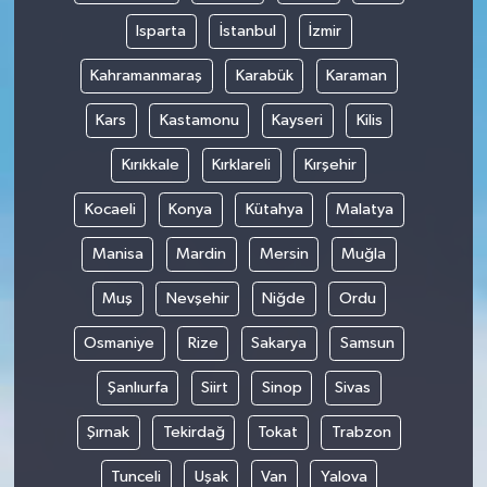
Isparta
İstanbul
İzmir
Kahramanmaraş
Karabük
Karaman
Kars
Kastamonu
Kayseri
Kilis
Kırıkkale
Kırklareli
Kırşehir
Kocaeli
Konya
Kütahya
Malatya
Manisa
Mardin
Mersin
Muğla
Muş
Nevşehir
Niğde
Ordu
Osmaniye
Rize
Sakarya
Samsun
Şanlıurfa
Siirt
Sinop
Sivas
Şırnak
Tekirdağ
Tokat
Trabzon
Tunceli
Uşak
Van
Yalova