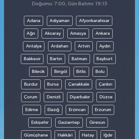
Doğumu: 7:00, Gün Batımı: 19:15
Adana
Adıyaman
Afyonkarahisar
Ağrı
Aksaray
Amasya
Ankara
Antalya
Ardahan
Artvin
Aydın
Balıkesir
Bartın
Batman
Bayburt
Bilecik
Bingöl
Bitlis
Bolu
Burdur
Bursa
Çanakkale
Çankırı
Çorum
Denizli
Diyarbakır
Düzce
Edirne
Elazığ
Erzincan
Erzurum
Eskişehir
Gaziantep
Giresun
Gümüşhane
Hakkâri
Hatay
Iğdır