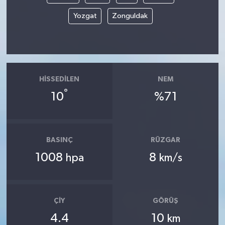
Yozgat
Zonguldak
HISSEDILEN
NEM
°
10
%71
BASINÇ
RÜZGAR
1008
8
hpa
km/s
ÇIY
GÖRÜŞ
4.4
10
km