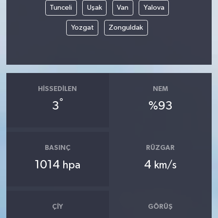
Tunceli
Uşak
Van
Yalova
Yozgat
Zonguldak
HISSEDILEN
NEM
°
3
%93
BASINÇ
RÜZGAR
1014
4
hpa
km/s
ÇIY
GÖRÜŞ