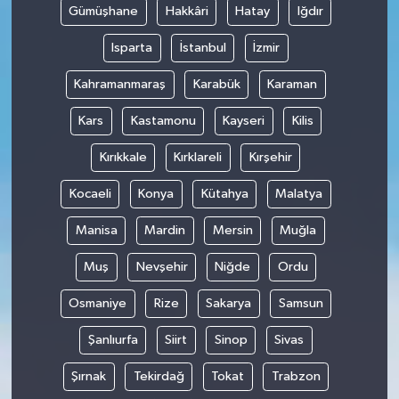
Gümüşhane
Hakkâri
Hatay
Iğdır
Isparta
İstanbul
İzmir
Kahramanmaraş
Karabük
Karaman
Kars
Kastamonu
Kayseri
Kilis
Kırıkkale
Kırklareli
Kırşehir
Kocaeli
Konya
Kütahya
Malatya
Manisa
Mardin
Mersin
Muğla
Muş
Nevşehir
Niğde
Ordu
Osmaniye
Rize
Sakarya
Samsun
Şanlıurfa
Siirt
Sinop
Sivas
Şırnak
Tekirdağ
Tokat
Trabzon