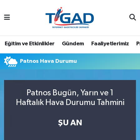
Nöbetçi Eczaneler
Hava Durumu
Eğitim ve Etkinlikler
Gündem
Faaliyetlerimiz
P
Namaz Vakitleri
Patnos Hava Durumu
Trafik Durumu
Puan Durumu ve Fikstür
Patnos Bugün, Yarın ve 1
Haftalık Hava Durumu Tahmini
Tüm Manşetler
Son Dakika Haberleri
ŞU AN
Haber Arşivi