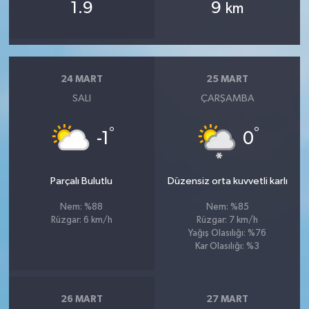
1.9
9
km
24 MART
25 MART
SALI
ÇARŞAMBA
°
°
-1
0
Parçalı Bulutlu
Düzensiz orta kuvvetli karlı
Nem: %88
Nem: %85
Rüzgar: 6 km/h
Rüzgar: 7 km/h
Yağış Olasılığı: %76
Kar Olasılığı: %3
26 MART
27 MART