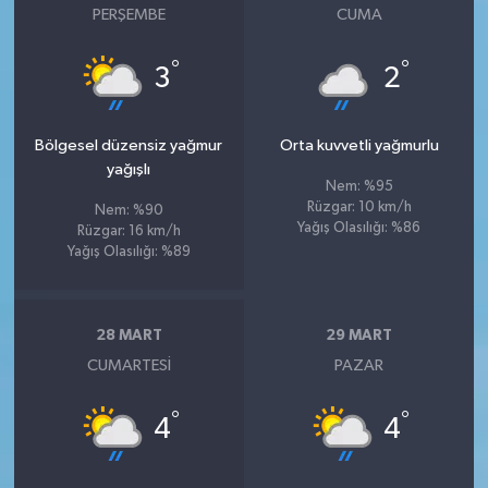
PERŞEMBE
CUMA
°
°
3
2
Bölgesel düzensiz yağmur
Orta kuvvetli yağmurlu
yağışlı
Nem: %95
Rüzgar: 10 km/h
Nem: %90
Yağış Olasılığı: %86
Rüzgar: 16 km/h
Yağış Olasılığı: %89
28 MART
29 MART
CUMARTESI
PAZAR
°
°
4
4