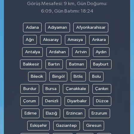
Görüş Mesafesi: 9 km, Gün Doğumu:
6:09, Gün Batımı: 18:24
Adana
Adıyaman
Afyonkarahisar
Ağrı
Aksaray
Amasya
Ankara
Antalya
Ardahan
Artvin
Aydın
Balıkesir
Bartın
Batman
Bayburt
Bilecik
Bingöl
Bitlis
Bolu
Burdur
Bursa
Çanakkale
Çankırı
Çorum
Denizli
Diyarbakır
Düzce
Edirne
Elazığ
Erzincan
Erzurum
Eskişehir
Gaziantep
Giresun