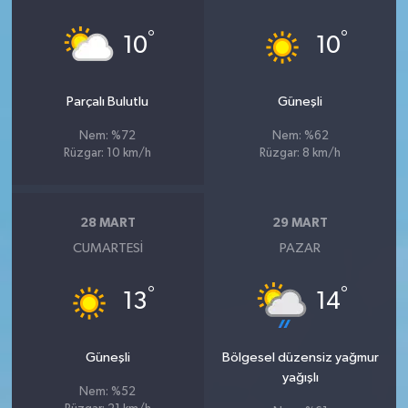
°
°
10
10
Parçalı Bulutlu
Güneşli
Nem: %72
Nem: %62
Rüzgar: 10 km/h
Rüzgar: 8 km/h
28 MART
29 MART
CUMARTESI
PAZAR
°
°
13
14
Güneşli
Bölgesel düzensiz yağmur
yağışlı
Nem: %52