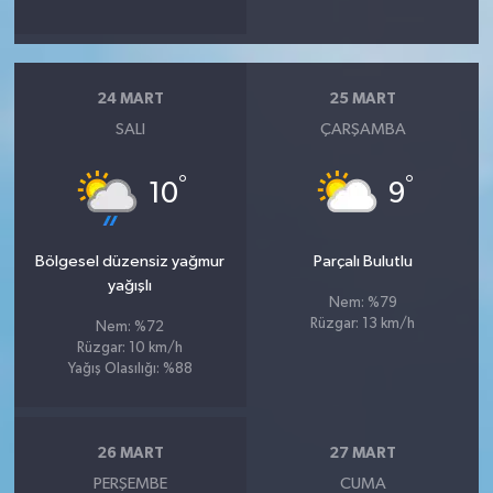
24 MART
25 MART
SALI
ÇARŞAMBA
°
°
10
9
Bölgesel düzensiz yağmur
Parçalı Bulutlu
yağışlı
Nem: %79
Rüzgar: 13 km/h
Nem: %72
Rüzgar: 10 km/h
Yağış Olasılığı: %88
26 MART
27 MART
PERŞEMBE
CUMA