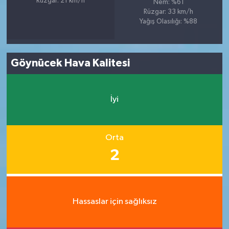
Rüzgar: 21 km/h
Nem: %61
Rüzgar: 33 km/h
Yağış Olasılığı: %88
Göynücek Hava Kalitesi
İyi
Orta
2
Hassaslar için sağlıksız