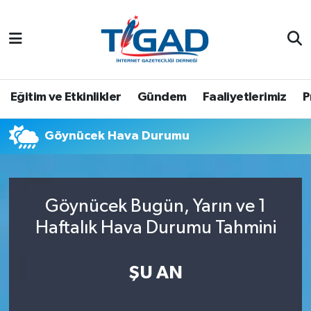
Nöbetçi Eczaneler
Hava Durumu
Eğitim ve Etkinlikler
Gündem
Faaliyetlerimiz
P
Namaz Vakitleri
Göynücek Hava Durumu
Trafik Durumu
Puan Durumu ve Fikstür
Göynücek Bugün, Yarın ve 1
Haftalık Hava Durumu Tahmini
Tüm Manşetler
Son Dakika Haberleri
ŞU AN
Haber Arşivi