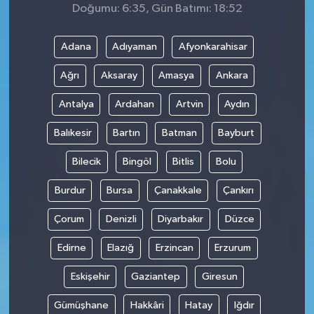
Doğumu: 6:35, Gün Batımı: 18:52
Adana
Adıyaman
Afyonkarahisar
Ağrı
Aksaray
Amasya
Ankara
Antalya
Ardahan
Artvin
Aydın
Balıkesir
Bartın
Batman
Bayburt
Bilecik
Bingöl
Bitlis
Bolu
Burdur
Bursa
Çanakkale
Çankırı
Çorum
Denizli
Diyarbakır
Düzce
Edirne
Elazığ
Erzincan
Erzurum
Eskişehir
Gaziantep
Giresun
Gümüşhane
Hakkâri
Hatay
Iğdır