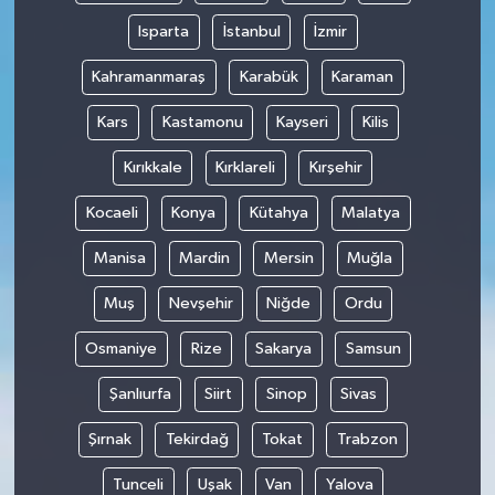
Isparta
İstanbul
İzmir
Kahramanmaraş
Karabük
Karaman
Kars
Kastamonu
Kayseri
Kilis
Kırıkkale
Kırklareli
Kırşehir
Kocaeli
Konya
Kütahya
Malatya
Manisa
Mardin
Mersin
Muğla
Muş
Nevşehir
Niğde
Ordu
Osmaniye
Rize
Sakarya
Samsun
Şanlıurfa
Siirt
Sinop
Sivas
Şırnak
Tekirdağ
Tokat
Trabzon
Tunceli
Uşak
Van
Yalova