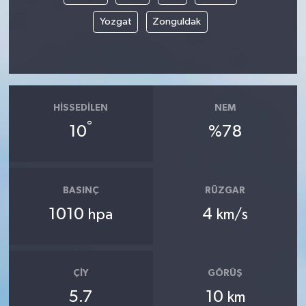
Yozgat
Zonguldak
HISSEDILEN
NEM
°
10
%78
BASINÇ
RÜZGAR
1010
4
hpa
km/s
ÇIY
GÖRÜŞ
5.7
10
km