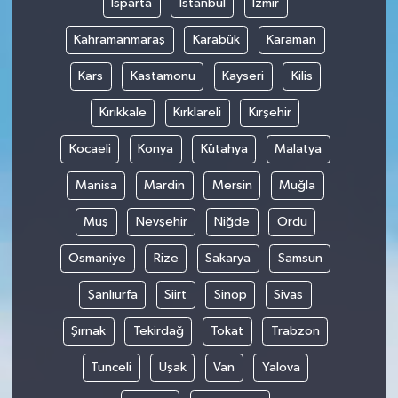
Isparta
İstanbul
İzmir
Kahramanmaraş
Karabük
Karaman
Kars
Kastamonu
Kayseri
Kilis
Kırıkkale
Kırklareli
Kırşehir
Kocaeli
Konya
Kütahya
Malatya
Manisa
Mardin
Mersin
Muğla
Muş
Nevşehir
Niğde
Ordu
Osmaniye
Rize
Sakarya
Samsun
Şanlıurfa
Siirt
Sinop
Sivas
Şırnak
Tekirdağ
Tokat
Trabzon
Tunceli
Uşak
Van
Yalova