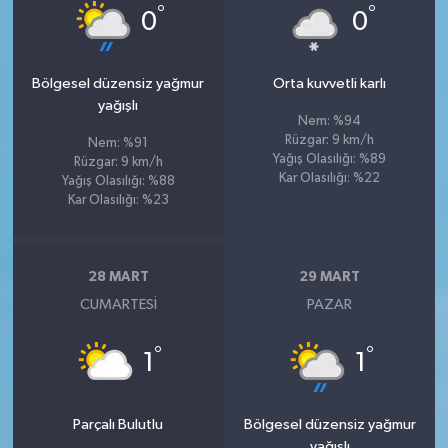
°
°
0
0
Bölgesel düzensiz yağmur
Orta kuvvetli karlı
yağışlı
Nem: %94
Rüzgar: 9 km/h
Nem: %91
Yağış Olasılığı: %89
Rüzgar: 9 km/h
Kar Olasılığı: %22
Yağış Olasılığı: %88
Kar Olasılığı: %23
28 MART
29 MART
CUMARTESI
PAZAR
°
°
1
1
Parçalı Bulutlu
Bölgesel düzensiz yağmur
yağışlı