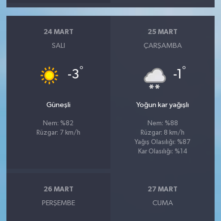
24 MART
25 MART
SALI
ÇARŞAMBA
°
°
-3
-1
Güneşli
Yoğun kar yağışlı
Nem: %82
Nem: %88
Rüzgar: 7 km/h
Rüzgar: 8 km/h
Yağış Olasılığı: %87
Kar Olasılığı: %14
26 MART
27 MART
PERŞEMBE
CUMA