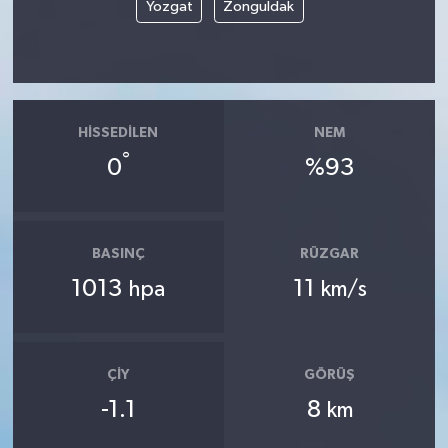
Yozgat
Zonguldak
HISSEDILEN
NEM
°
0
%93
BASINÇ
RÜZGAR
1013
11
hpa
km/s
ÇIY
GÖRÜŞ
-1.1
8
km