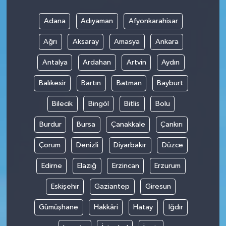
Adana
Adıyaman
Afyonkarahisar
Ağrı
Aksaray
Amasya
Ankara
Antalya
Ardahan
Artvin
Aydın
Balıkesir
Bartın
Batman
Bayburt
Bilecik
Bingöl
Bitlis
Bolu
Burdur
Bursa
Çanakkale
Çankırı
Çorum
Denizli
Diyarbakır
Düzce
Edirne
Elazığ
Erzincan
Erzurum
Eskişehir
Gaziantep
Giresun
Gümüşhane
Hakkâri
Hatay
Iğdır