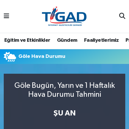
Nöbetçi Eczaneler
Hava Durumu
Eğitim ve Etkinlikler
Gündem
Faaliyetlerimiz
P
Namaz Vakitleri
Göle Hava Durumu
Trafik Durumu
Puan Durumu ve Fikstür
Göle Bugün, Yarın ve 1 Haftalık
Hava Durumu Tahmini
Tüm Manşetler
Son Dakika Haberleri
ŞU AN
Haber Arşivi