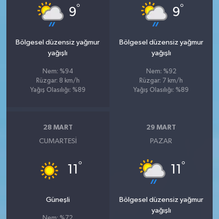
°
°
9
9
Bölgesel düzensiz yağmur
Bölgesel düzensiz yağmur
yağışlı
yağışlı
Nem: %94
Nem: %92
Rüzgar: 8 km/h
Rüzgar: 7 km/h
Yağış Olasılığı: %89
Yağış Olasılığı: %89
28 MART
29 MART
CUMARTESI
PAZAR
°
°
11
11
Güneşli
Bölgesel düzensiz yağmur
yağışlı
Nem: %72