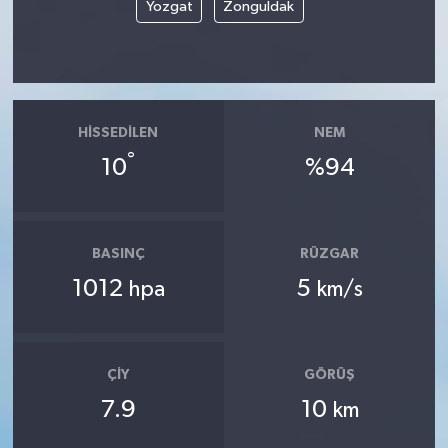
Yozgat
Zonguldak
HISSEDILEN
NEM
°
10
%94
BASINÇ
RÜZGAR
1012
5
hpa
km/s
ÇIY
GÖRÜŞ
7.9
10
km