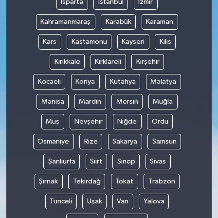
Isparta
İstanbul
İzmir
Kahramanmaraş
Karabük
Karaman
Kars
Kastamonu
Kayseri
Kilis
Kırıkkale
Kırklareli
Kırşehir
Kocaeli
Konya
Kütahya
Malatya
Manisa
Mardin
Mersin
Muğla
Muş
Nevşehir
Niğde
Ordu
Osmaniye
Rize
Sakarya
Samsun
Şanlıurfa
Siirt
Sinop
Sivas
Şırnak
Tekirdağ
Tokat
Trabzon
Tunceli
Uşak
Van
Yalova