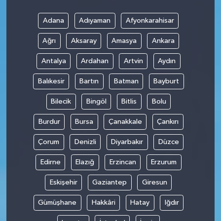
Adana
Adıyaman
Afyonkarahisar
Ağrı
Aksaray
Amasya
Ankara
Antalya
Ardahan
Artvin
Aydın
Balıkesir
Bartın
Batman
Bayburt
Bilecik
Bingöl
Bitlis
Bolu
Burdur
Bursa
Çanakkale
Çankırı
Çorum
Denizli
Diyarbakır
Düzce
Edirne
Elazığ
Erzincan
Erzurum
Eskişehir
Gaziantep
Giresun
Gümüşhane
Hakkâri
Hatay
Iğdır