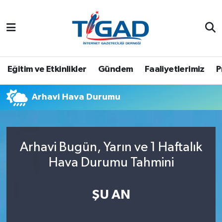
Nöbetçi Eczaneler
Hava Durumu
Eğitim ve Etkinlikler
Gündem
Faaliyetlerimiz
P
Namaz Vakitleri
Arhavi Hava Durumu
Trafik Durumu
Puan Durumu ve Fikstür
Arhavi Bugün, Yarın ve 1 Haftalık
Hava Durumu Tahmini
Tüm Manşetler
Son Dakika Haberleri
ŞU AN
Haber Arşivi