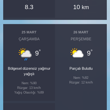
8.3
10
km
25 MART
26 MART
ÇARŞAMBA
PERŞEMBE
°
°
9
9
Bölgesel düzensiz yağmur
Parçalı Bulutlu
yağışlı
Nem: %82
Rüzgar: 12 km/h
Nem: %90
Rüzgar: 13 km/h
Yağış Olasılığı: %89