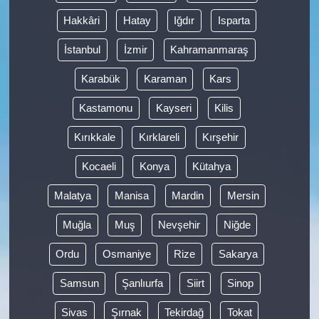
Hakkâri
Hatay
Iğdır
Isparta
İstanbul
İzmir
Kahramanmaraş
Karabük
Karaman
Kars
Kastamonu
Kayseri
Kilis
Kırıkkale
Kırklareli
Kırşehir
Kocaeli
Konya
Kütahya
Malatya
Manisa
Mardin
Mersin
Muğla
Muş
Nevşehir
Niğde
Ordu
Osmaniye
Rize
Sakarya
Samsun
Şanlıurfa
Siirt
Sinop
Sivas
Şırnak
Tekirdağ
Tokat