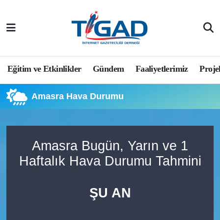
Nöbetçi Eczaneler
Hava Durumu
Eğitim ve Etkinlikler
Gündem
Faaliyetlerimiz
Proje
Namaz Vakitleri
Amasra Hava Durumu
Trafik Durumu
Puan Durumu ve Fikstür
Amasra Bugün, Yarın ve 1
Haftalık Hava Durumu Tahmini
Tüm Manşetler
Son Dakika Haberleri
ŞU AN
Haber Arşivi