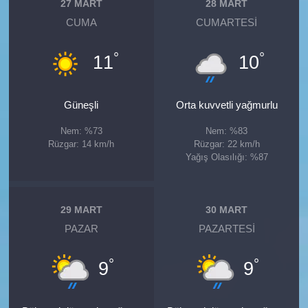
27 MART
28 MART
CUMA
CUMARTESI
°
°
11
10
Güneşli
Orta kuvvetli yağmurlu
Nem: %73
Nem: %83
Rüzgar: 14 km/h
Rüzgar: 22 km/h
Yağış Olasılığı: %87
29 MART
30 MART
PAZAR
PAZARTESI
°
°
9
9