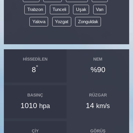
Trabzon
Tunceli
Uşak
Van
Yalova
Yozgat
Zonguldak
HISSEDILEN
NEM
°
8
%90
BASINÇ
RÜZGAR
1010
14
hpa
km/s
ÇIY
GÖRÜŞ