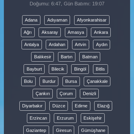
Doğumu: 6:47, Gün Batımı: 19:07
Adana
Adıyaman
Afyonkarahisar
Ağrı
Aksaray
Amasya
Ankara
Antalya
Ardahan
Artvin
Aydın
Balıkesir
Bartın
Batman
Bayburt
Bilecik
Bingöl
Bitlis
Bolu
Burdur
Bursa
Çanakkale
Çankırı
Çorum
Denizli
Diyarbakır
Düzce
Edirne
Elazığ
Erzincan
Erzurum
Eskişehir
Gaziantep
Giresun
Gümüşhane