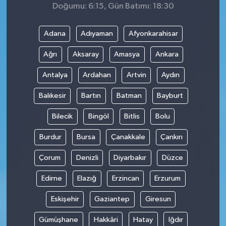
Doğumu: 6:15, Gün Batımı: 18:30
Adana
Adıyaman
Afyonkarahisar
Ağrı
Aksaray
Amasya
Ankara
Antalya
Ardahan
Artvin
Aydın
Balıkesir
Bartın
Batman
Bayburt
Bilecik
Bingöl
Bitlis
Bolu
Burdur
Bursa
Çanakkale
Çankırı
Çorum
Denizli
Diyarbakır
Düzce
Edirne
Elazığ
Erzincan
Erzurum
Eskişehir
Gaziantep
Giresun
Gümüşhane
Hakkâri
Hatay
Iğdır