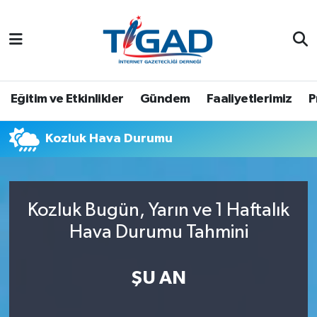
Nöbetçi Eczaneler
Hava Durumu
Eğitim ve Etkinlikler
Gündem
Faaliyetlerimiz
P
Namaz Vakitleri
Kozluk Hava Durumu
Trafik Durumu
Puan Durumu ve Fikstür
Kozluk Bugün, Yarın ve 1 Haftalık
Hava Durumu Tahmini
Tüm Manşetler
Son Dakika Haberleri
ŞU AN
Haber Arşivi