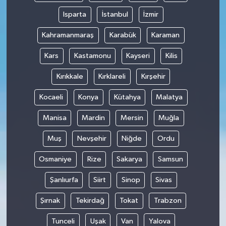
Isparta
İstanbul
İzmir
Kahramanmaraş
Karabük
Karaman
Kars
Kastamonu
Kayseri
Kilis
Kırıkkale
Kırklareli
Kırşehir
Kocaeli
Konya
Kütahya
Malatya
Manisa
Mardin
Mersin
Muğla
Muş
Nevşehir
Niğde
Ordu
Osmaniye
Rize
Sakarya
Samsun
Şanlıurfa
Siirt
Sinop
Sivas
Şırnak
Tekirdağ
Tokat
Trabzon
Tunceli
Uşak
Van
Yalova