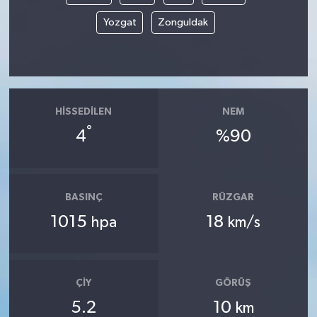
Yozgat
Zonguldak
HISSEDILEN
NEM
°
4
%90
BASINÇ
RÜZGAR
1015
18
hpa
km/s
ÇIY
GÖRÜŞ
5.2
10
km