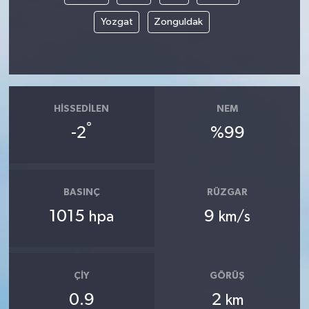
Yozgat
Zonguldak
HISSEDILEN
NEM
°
-2
%99
BASINÇ
RÜZGAR
1015
9
hpa
km/s
ÇIY
GÖRÜŞ
0.9
2
km