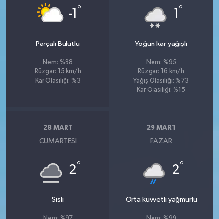
°
°
-1
1
Parçalı Bulutlu
Yoğun kar yağışlı
Nem: %88
Nem: %95
Rüzgar: 15 km/h
Rüzgar: 16 km/h
Kar Olasılığı: %3
Yağış Olasılığı: %73
Kar Olasılığı: %15
28 MART
29 MART
CUMARTESI
PAZAR
°
°
2
2
Sisli
Orta kuvvetli yağmurlu
Nem: %97
Nem: %99