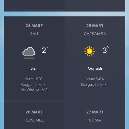
24 MART
25 MART
SALI
ÇARŞAMBA
°
°
-2
-3
Sisli
Güneşli
Nem: %91
Nem: %84
Rüzgar: 11 km/h
Rüzgar: 12 km/h
Kar Olasılığı: %3
26 MART
27 MART
PERŞEMBE
CUMA