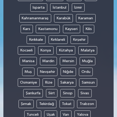
Isparta
İstanbul
İzmir
Kahramanmaraş
Karabük
Karaman
Kars
Kastamonu
Kayseri
Kilis
Kırıkkale
Kırklareli
Kırşehir
Kocaeli
Konya
Kütahya
Malatya
Manisa
Mardin
Mersin
Muğla
Muş
Nevşehir
Niğde
Ordu
Osmaniye
Rize
Sakarya
Samsun
Şanlıurfa
Siirt
Sinop
Sivas
Şırnak
Tekirdağ
Tokat
Trabzon
Tunceli
Uşak
Van
Yalova