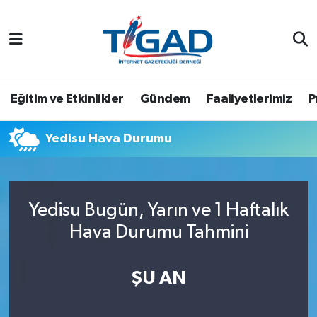
Nöbetçi Eczaneler
Hava Durumu
Eğitim ve Etkinlikler
Gündem
Faaliyetlerimiz
P
Namaz Vakitleri
Yedisu Hava Durumu
Trafik Durumu
Puan Durumu ve Fikstür
Yedisu Bugün, Yarın ve 1 Haftalık
Hava Durumu Tahmini
Tüm Manşetler
Son Dakika Haberleri
ŞU AN
Haber Arşivi