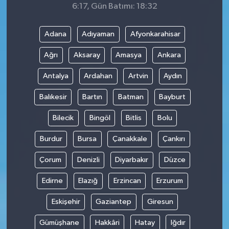
6:17, Gün Batımı: 18:32
Adana
Adıyaman
Afyonkarahisar
Ağrı
Aksaray
Amasya
Ankara
Antalya
Ardahan
Artvin
Aydın
Balıkesir
Bartın
Batman
Bayburt
Bilecik
Bingöl
Bitlis
Bolu
Burdur
Bursa
Çanakkale
Çankırı
Çorum
Denizli
Diyarbakır
Düzce
Edirne
Elazığ
Erzincan
Erzurum
Eskişehir
Gaziantep
Giresun
Gümüşhane
Hakkâri
Hatay
Iğdır