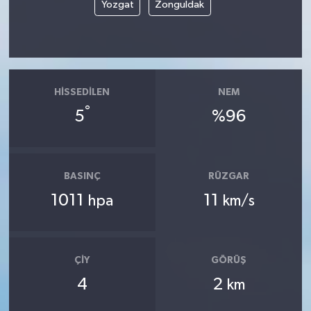
Yozgat
Zonguldak
HISSEDILEN
NEM
°
5
%96
BASINÇ
RÜZGAR
1011
11
hpa
km/s
ÇIY
GÖRÜŞ
4
2
km