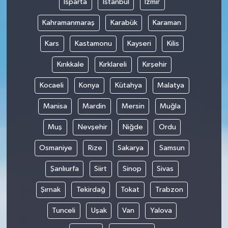
Isparta
İstanbul
İzmir
Kahramanmaraş
Karabük
Karaman
Kars
Kastamonu
Kayseri
Kilis
Kırıkkale
Kırklareli
Kırşehir
Kocaeli
Konya
Kütahya
Malatya
Manisa
Mardin
Mersin
Muğla
Muş
Nevşehir
Niğde
Ordu
Osmaniye
Rize
Sakarya
Samsun
Şanlıurfa
Siirt
Sinop
Sivas
Şırnak
Tekirdağ
Tokat
Trabzon
Tunceli
Uşak
Van
Yalova