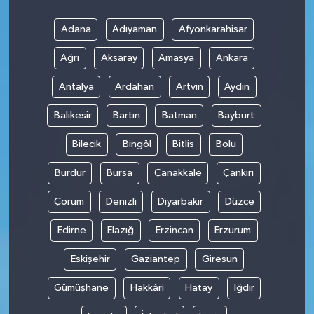
Adana
Adıyaman
Afyonkarahisar
Ağrı
Aksaray
Amasya
Ankara
Antalya
Ardahan
Artvin
Aydın
Balıkesir
Bartın
Batman
Bayburt
Bilecik
Bingöl
Bitlis
Bolu
Burdur
Bursa
Çanakkale
Çankırı
Çorum
Denizli
Diyarbakır
Düzce
Edirne
Elazığ
Erzincan
Erzurum
Eskişehir
Gaziantep
Giresun
Gümüşhane
Hakkâri
Hatay
Iğdır