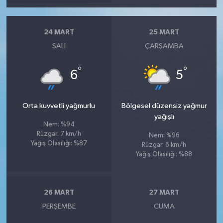
24 MART
25 MART
SALI
ÇARŞAMBA
°
°
6
5
Orta kuvvetli yağmurlu
Bölgesel düzensiz yağmur
yağışlı
Nem: %94
Rüzgar: 7 km/h
Nem: %96
Yağış Olasılığı: %87
Rüzgar: 6 km/h
Yağış Olasılığı: %88
26 MART
27 MART
PERŞEMBE
CUMA