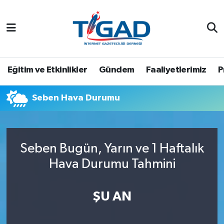
Nöbetçi Eczaneler
Hava Durumu
Eğitim ve Etkinlikler
Gündem
Faaliyetlerimiz
P
Namaz Vakitleri
Seben Hava Durumu
Trafik Durumu
Puan Durumu ve Fikstür
Seben Bugün, Yarın ve 1 Haftalık
Hava Durumu Tahmini
Tüm Manşetler
Son Dakika Haberleri
ŞU AN
Haber Arşivi