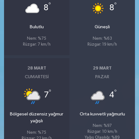
°
°
8
8
Bulutlu
Güneşli
Nem: %75
Nem: %63
Rüzgar: 7 km/h
Rüzgar: 19 km/h
28 MART
29 MART
CUMARTESI
PAZAR
°
°
7
4
Bölgesel düzensiz yağmur
Orta kuvvetli yağmurlu
yağışlı
Nem: %97
Rüzgar: 10 km/h
Nem: %75
Yağış Olasılığı: %89
Rüzgar: 22 km/h