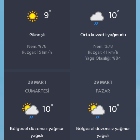
°
°
9
10
Güneşli
Orta kuvvetli yağmurlu
Nem: %78
Nem: %78
Rüzgar: 15 km/h
Rüzgar: 41 km/h
Yağış Olasılığı: %84
28 MART
29 MART
CUMARTESI
PAZAR
°
°
10
10
Bölgesel düzensiz yağmur
Bölgesel düzensiz yağmur
yağışlı
yağışlı