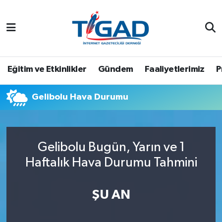
Nöbetçi Eczaneler
Hava Durumu
Eğitim ve Etkinlikler
Gündem
Faaliyetlerimiz
P
Namaz Vakitleri
Gelibolu Hava Durumu
Trafik Durumu
Puan Durumu ve Fikstür
Gelibolu Bugün, Yarın ve 1
Haftalık Hava Durumu Tahmini
Tüm Manşetler
Son Dakika Haberleri
ŞU AN
Haber Arşivi