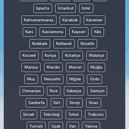
Isparta
İstanbul
İzmir
Kahramanmaraş
Karabük
Karaman
Kars
Kastamonu
Kayseri
Kilis
Kırıkkale
Kırklareli
Kırşehir
Kocaeli
Konya
Kütahya
Malatya
Manisa
Mardin
Mersin
Muğla
Muş
Nevşehir
Niğde
Ordu
Osmaniye
Rize
Sakarya
Samsun
Şanlıurfa
Siirt
Sinop
Sivas
Şırnak
Tekirdağ
Tokat
Trabzon
Tunceli
Uşak
Van
Yalova