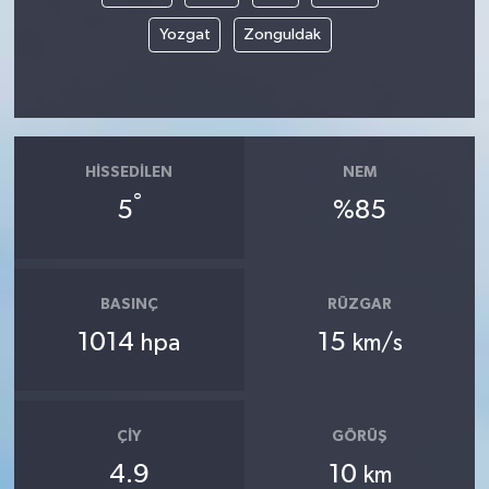
Yozgat
Zonguldak
HISSEDILEN
NEM
°
5
%85
BASINÇ
RÜZGAR
1014
15
hpa
km/s
ÇIY
GÖRÜŞ
4.9
10
km