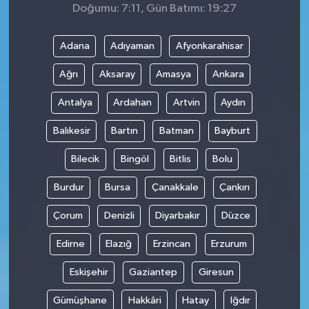
Doğumu: 7:11, Gün Batımı: 19:27
Adana
Adıyaman
Afyonkarahisar
Ağrı
Aksaray
Amasya
Ankara
Antalya
Ardahan
Artvin
Aydın
Balıkesir
Bartın
Batman
Bayburt
Bilecik
Bingöl
Bitlis
Bolu
Burdur
Bursa
Çanakkale
Çankırı
Çorum
Denizli
Diyarbakır
Düzce
Edirne
Elazığ
Erzincan
Erzurum
Eskişehir
Gaziantep
Giresun
Gümüşhane
Hakkâri
Hatay
Iğdır