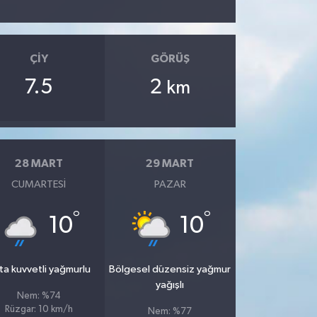
ÇIY
GÖRÜŞ
7.5
2
km
28 MART
29 MART
CUMARTESI
PAZAR
°
°
10
10
ta kuvvetli yağmurlu
Bölgesel düzensiz yağmur
yağışlı
Nem: %74
Rüzgar: 10 km/h
Nem: %77