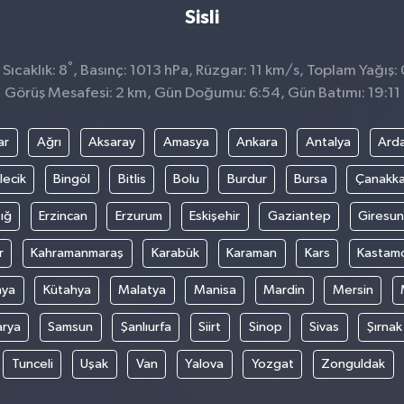
Sisli
°
Sıcaklık: 8
, Basınç: 1013 hPa, Rüzgar: 11 km/s, Toplam Yağış:
Görüş Mesafesi: 2 km, Gün Doğumu: 6:54, Gün Batımı: 19:11
ar
Ağrı
Aksaray
Amasya
Ankara
Antalya
Ard
lecik
Bingöl
Bitlis
Bolu
Burdur
Bursa
Çanakka
ığ
Erzincan
Erzurum
Eskişehir
Gaziantep
Giresun
r
Kahramanmaraş
Karabük
Karaman
Kars
Kastam
nya
Kütahya
Malatya
Manisa
Mardin
Mersin
arya
Samsun
Şanlıurfa
Siirt
Sinop
Sivas
Şırnak
Tunceli
Uşak
Van
Yalova
Yozgat
Zonguldak