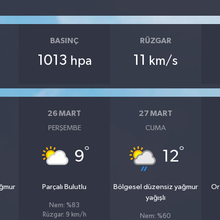
BASINÇ
RÜZGAR
1013
11
hpa
km/s
26 MART
27 MART
PERŞEMBE
CUMA
°
°
9
12
ağmur
Parçalı Bulutlu
Bölgesel düzensiz yağmur
Or
yağışlı
Nem: %83
Rüzgar: 9 km/h
Nem: %60