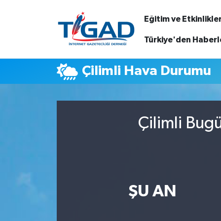
Eğitim ve Etkinlikle
Nöbetçi Eczaneler
Türkiye'den Haberl
Hava Durumu
Çilimli Hava Durumu
Namaz Vakitleri
Trafik Durumu
Çilimli Bug
Puan Durumu ve Fikstür
Tüm Manşetler
ŞU AN
Son Dakika Haberleri
Haber Arşivi