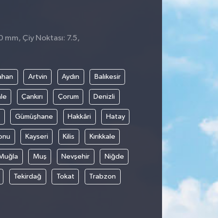
 0 mm, Çiy Noktası: 7.5,
ahan
Artvin
Aydın
Balıkesir
le
Çankırı
Çorum
Denizli
Gümüşhane
Hakkâri
Hatay
onu
Kayseri
Kilis
Kırıkkale
Muğla
Muş
Nevşehir
Niğde
Tekirdağ
Tokat
Trabzon