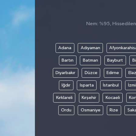
Nem: %95, Hissedilen 
Adana
Adıyaman
Afyonkarahis
Bartın
Batman
Bayburt
Bi
Diyarbakır
Düzce
Edirne
Elaz
Iğdır
Isparta
İstanbul
İzmi
Kırklareli
Kırşehir
Kocaeli
Ko
Ordu
Osmaniye
Rize
Sak