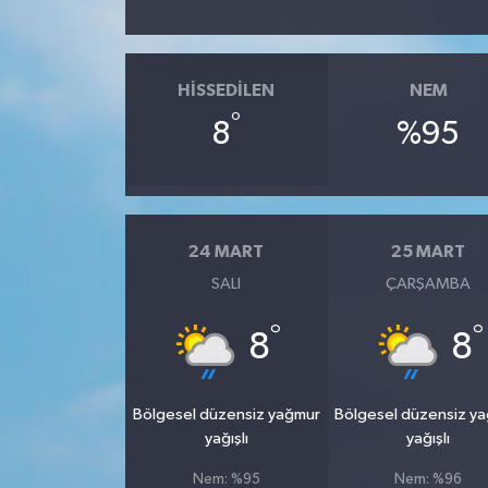
HISSEDILEN
NEM
°
8
%95
24 MART
25 MART
SALI
ÇARŞAMBA
°
°
8
8
Bölgesel düzensiz yağmur
Bölgesel düzensiz y
yağışlı
yağışlı
Nem: %95
Nem: %96