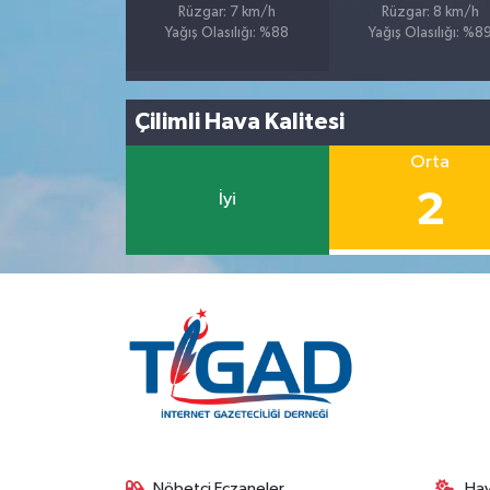
Rüzgar: 7 km/h
Rüzgar: 8 km/h
Yağış Olasılığı: %88
Yağış Olasılığı: %8
Çilimli Hava Kalitesi
Orta
2
İyi
Nöbetçi Eczaneler
Ha