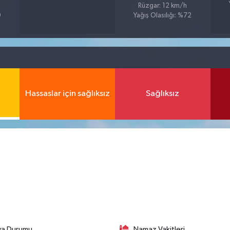
Rüzgar: 12 km/h
9
Yağış Olasılığı: %72
Hassaslar için sağlıksız
Sağlıksız
va Durumu
Namaz Vakitleri