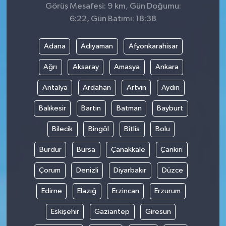
Görüş Mesafesi: 9 km, Gün Doğumu:
6:22, Gün Batımı: 18:38
Adana
Adıyaman
Afyonkarahisar
Ağrı
Aksaray
Amasya
Ankara
Antalya
Ardahan
Artvin
Aydın
Balıkesir
Bartın
Batman
Bayburt
Bilecik
Bingöl
Bitlis
Bolu
Burdur
Bursa
Çanakkale
Çankırı
Çorum
Denizli
Diyarbakır
Düzce
Edirne
Elazığ
Erzincan
Erzurum
Eskişehir
Gaziantep
Giresun