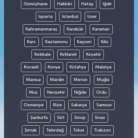
Gümüşhane
Hakkâri
Hatay
Iğdır
Isparta
İstanbul
İzmir
Kahramanmaraş
Karabük
Karaman
Kars
Kastamonu
Kayseri
Kilis
Kırıkkale
Kırklareli
Kırşehir
Kocaeli
Konya
Kütahya
Malatya
Manisa
Mardin
Mersin
Muğla
Muş
Nevşehir
Niğde
Ordu
Osmaniye
Rize
Sakarya
Samsun
Şanlıurfa
Siirt
Sinop
Sivas
Şırnak
Tekirdağ
Tokat
Trabzon