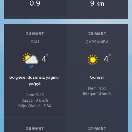
0.9
9
km
24 MART
25 MART
SALI
ÇARŞAMBA
°
°
4
4
Bölgesel düzensiz yağmur
Güneşli
yağışlı
Nem: %55
Rüzgar: 14 km/h
Nem: %72
Rüzgar: 8 km/h
Yağış Olasılığı: %84
26 MART
27 MART