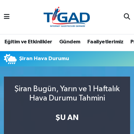
Nöbetçi Eczaneler
Hava Durumu
Eğitim ve Etkinlikler
Gündem
Faaliyetlerimiz
P
Namaz Vakitleri
Şiran Hava Durumu
Trafik Durumu
Puan Durumu ve Fikstür
Şiran Bugün, Yarın ve 1 Haftalık
Hava Durumu Tahmini
Tüm Manşetler
Son Dakika Haberleri
ŞU AN
Haber Arşivi