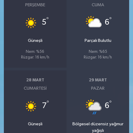
PERŞEMBE
CUMA
°
°
5
6
Güneşli
Parçalı Bulutlu
Nem: %56
Nem: %65
Rüzgar: 16 km/h
Rüzgar: 16 km/h
28 MART
29 MART
CUMARTESI
PAZAR
°
°
7
6
Güneşli
Bölgesel düzensiz yağmur
yağışlı