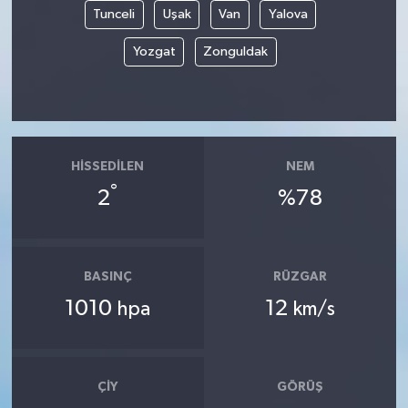
Tunceli
Uşak
Van
Yalova
Yozgat
Zonguldak
HISSEDILEN
NEM
°
2
%78
BASINÇ
RÜZGAR
1010
12
hpa
km/s
ÇIY
GÖRÜŞ