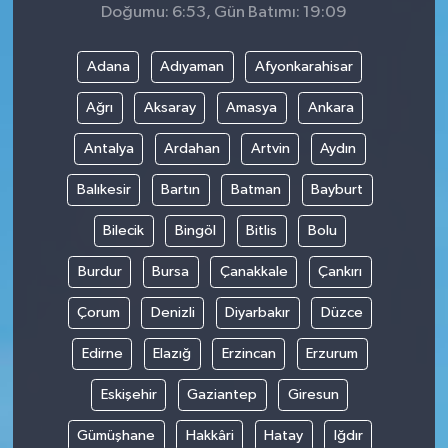
Doğumu: 6:53, Gün Batımı: 19:09
Adana
Adıyaman
Afyonkarahisar
Ağrı
Aksaray
Amasya
Ankara
Antalya
Ardahan
Artvin
Aydın
Balıkesir
Bartın
Batman
Bayburt
Bilecik
Bingöl
Bitlis
Bolu
Burdur
Bursa
Çanakkale
Çankırı
Çorum
Denizli
Diyarbakır
Düzce
Edirne
Elazığ
Erzincan
Erzurum
Eskişehir
Gaziantep
Giresun
Gümüşhane
Hakkâri
Hatay
Iğdır