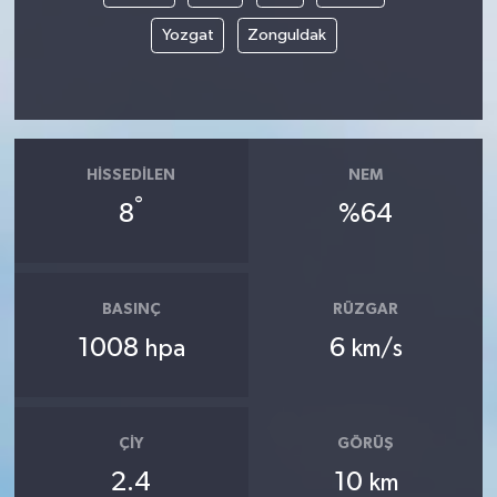
Yozgat
Zonguldak
HISSEDILEN
NEM
°
8
%64
BASINÇ
RÜZGAR
1008
6
hpa
km/s
ÇIY
GÖRÜŞ
2.4
10
km