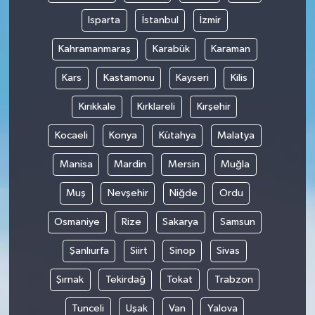
Isparta
İstanbul
İzmir
Kahramanmaraş
Karabük
Karaman
Kars
Kastamonu
Kayseri
Kilis
Kırıkkale
Kırklareli
Kırşehir
Kocaeli
Konya
Kütahya
Malatya
Manisa
Mardin
Mersin
Muğla
Muş
Nevşehir
Niğde
Ordu
Osmaniye
Rize
Sakarya
Samsun
Şanlıurfa
Siirt
Sinop
Sivas
Şırnak
Tekirdağ
Tokat
Trabzon
Tunceli
Uşak
Van
Yalova