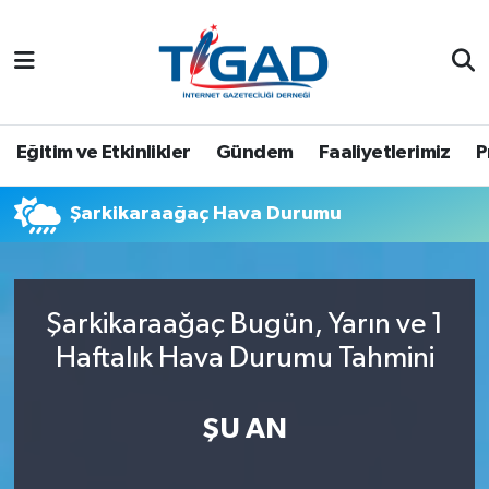
Nöbetçi Eczaneler
Hava Durumu
Eğitim ve Etkinlikler
Gündem
Faaliyetlerimiz
P
Namaz Vakitleri
Şarkikaraağaç Hava Durumu
Trafik Durumu
Puan Durumu ve Fikstür
Şarkikaraağaç Bugün, Yarın ve 1
Haftalık Hava Durumu Tahmini
Tüm Manşetler
Son Dakika Haberleri
ŞU AN
Haber Arşivi