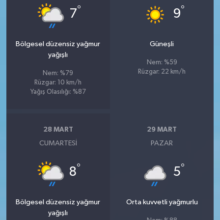
°
°
7
9
Bölgesel düzensiz yağmur
Güneşli
yağışlı
Nem: %59
Rüzgar: 22 km/h
Nem: %79
Rüzgar: 10 km/h
Yağış Olasılığı: %87
28 MART
29 MART
CUMARTESI
PAZAR
°
°
8
5
Bölgesel düzensiz yağmur
Orta kuvvetli yağmurlu
yağışlı