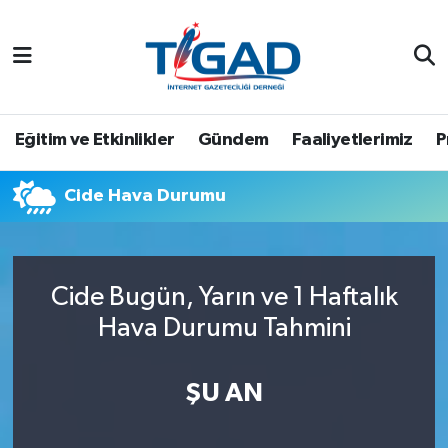
Nöbetçi Eczaneler
Hava Durumu
Eğitim ve Etkinlikler
Gündem
Faaliyetlerimiz
P
Namaz Vakitleri
Cide Hava Durumu
Trafik Durumu
Puan Durumu ve Fikstür
Cide Bugün, Yarın ve 1 Haftalık
Hava Durumu Tahmini
Tüm Manşetler
Son Dakika Haberleri
ŞU AN
Haber Arşivi