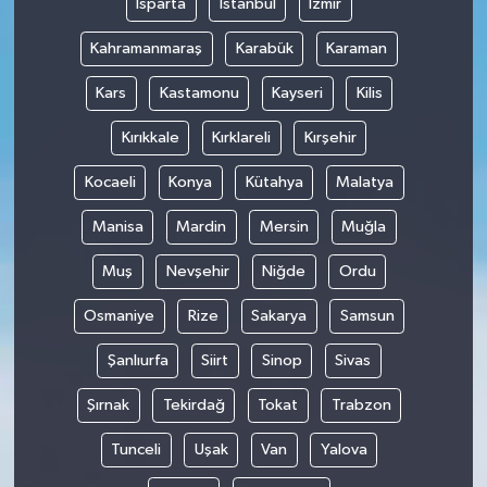
Isparta
İstanbul
İzmir
Kahramanmaraş
Karabük
Karaman
Kars
Kastamonu
Kayseri
Kilis
Kırıkkale
Kırklareli
Kırşehir
Kocaeli
Konya
Kütahya
Malatya
Manisa
Mardin
Mersin
Muğla
Muş
Nevşehir
Niğde
Ordu
Osmaniye
Rize
Sakarya
Samsun
Şanlıurfa
Siirt
Sinop
Sivas
Şırnak
Tekirdağ
Tokat
Trabzon
Tunceli
Uşak
Van
Yalova