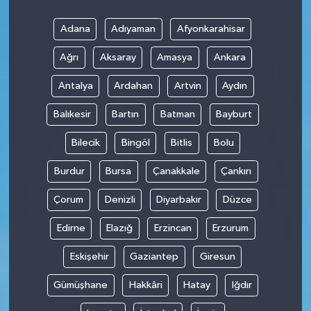
Adana
Adıyaman
Afyonkarahisar
Ağrı
Aksaray
Amasya
Ankara
Antalya
Ardahan
Artvin
Aydın
Balıkesir
Bartın
Batman
Bayburt
Bilecik
Bingöl
Bitlis
Bolu
Burdur
Bursa
Çanakkale
Çankırı
Çorum
Denizli
Diyarbakır
Düzce
Edirne
Elazığ
Erzincan
Erzurum
Eskişehir
Gaziantep
Giresun
Gümüşhane
Hakkâri
Hatay
Iğdır