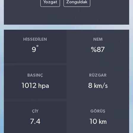
Yozgat
Zonguldak
HISSEDILEN
NEM
°
9
%87
BASINÇ
RÜZGAR
1012
8
hpa
km/s
ÇIY
GÖRÜŞ
7.4
10
km