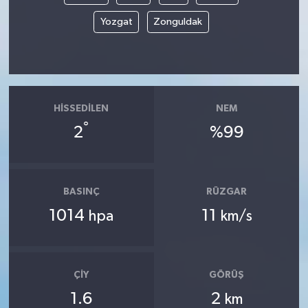
Yozgat
Zonguldak
HISSEDILEN
NEM
°
2
%99
BASINÇ
RÜZGAR
1014
11
hpa
km/s
ÇIY
GÖRÜŞ
1.6
2
km