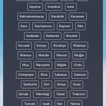
Isparta
İstanbul
İzmir
Kahramanmaraş
Karabük
Karaman
Kars
Kastamonu
Kayseri
Kilis
Kırıkkale
Kırklareli
Kırşehir
Kocaeli
Konya
Kütahya
Malatya
Manisa
Mardin
Mersin
Muğla
Muş
Nevşehir
Niğde
Ordu
Osmaniye
Rize
Sakarya
Samsun
Şanlıurfa
Siirt
Sinop
Sivas
Şırnak
Tekirdağ
Tokat
Trabzon
Tunceli
Uşak
Van
Yalova