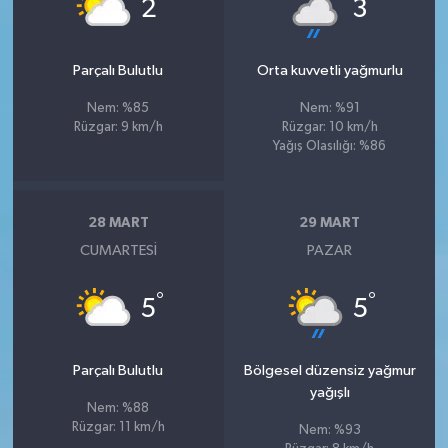
°
°
2
3
Parçalı Bulutlu
Orta kuvvetli yağmurlu
Nem: %85
Nem: %91
Rüzgar: 9 km/h
Rüzgar: 10 km/h
Yağış Olasılığı: %86
28 MART
29 MART
CUMARTESI
PAZAR
°
°
5
5
Parçalı Bulutlu
Bölgesel düzensiz yağmur
yağışlı
Nem: %88
Rüzgar: 11 km/h
Nem: %93