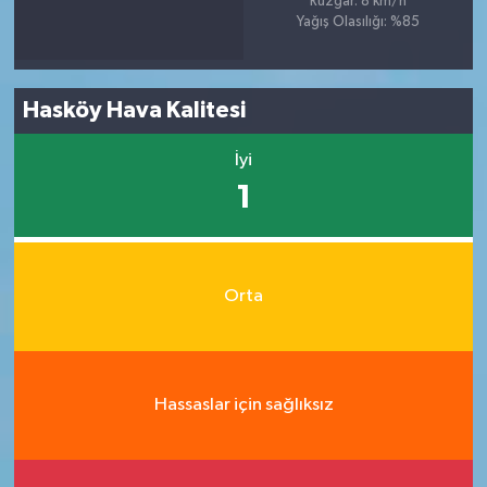
Rüzgar: 8 km/h
Yağış Olasılığı: %85
Hasköy Hava Kalitesi
İyi
1
Orta
Hassaslar için sağlıksız