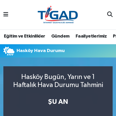
Nöbetçi Eczaneler
Hava Durumu
Eğitim ve Etkinlikler
Gündem
Faaliyetlerimiz
P
Namaz Vakitleri
Hasköy Hava Durumu
Trafik Durumu
Puan Durumu ve Fikstür
Hasköy Bugün, Yarın ve 1
Haftalık Hava Durumu Tahmini
Tüm Manşetler
Son Dakika Haberleri
ŞU AN
Haber Arşivi