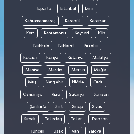
Isparta
İstanbul
İzmir
Kahramanmaraş
Karabük
Karaman
Kars
Kastamonu
Kayseri
Kilis
Kırıkkale
Kırklareli
Kırşehir
Kocaeli
Konya
Kütahya
Malatya
Manisa
Mardin
Mersin
Muğla
Muş
Nevşehir
Niğde
Ordu
Osmaniye
Rize
Sakarya
Samsun
Şanlıurfa
Siirt
Sinop
Sivas
Şırnak
Tekirdağ
Tokat
Trabzon
Tunceli
Uşak
Van
Yalova