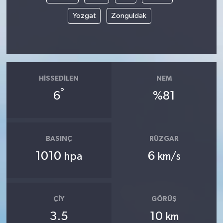
Yozgat
Zonguldak
HISSEDILEN
NEM
°
6
%81
BASINÇ
RÜZGAR
1010
6
hpa
km/s
ÇIY
GÖRÜŞ
3.5
10
km