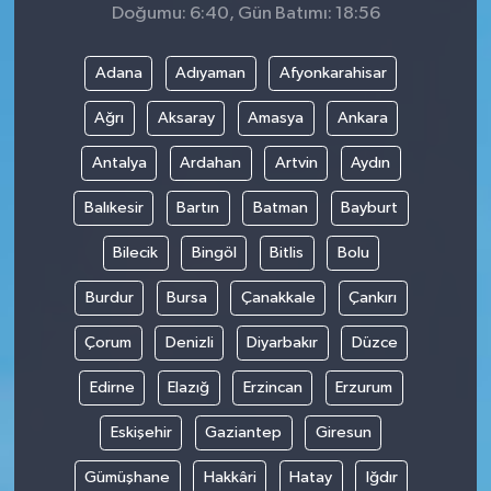
Doğumu: 6:40, Gün Batımı: 18:56
Adana
Adıyaman
Afyonkarahisar
Ağrı
Aksaray
Amasya
Ankara
Antalya
Ardahan
Artvin
Aydın
Balıkesir
Bartın
Batman
Bayburt
Bilecik
Bingöl
Bitlis
Bolu
Burdur
Bursa
Çanakkale
Çankırı
Çorum
Denizli
Diyarbakır
Düzce
Edirne
Elazığ
Erzincan
Erzurum
Eskişehir
Gaziantep
Giresun
Gümüşhane
Hakkâri
Hatay
Iğdır