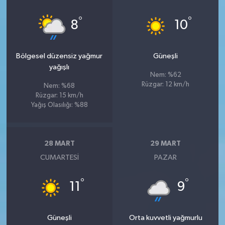
°
°
8
10
Bölgesel düzensiz yağmur
Güneşli
yağışlı
Nem: %62
Rüzgar: 12 km/h
Nem: %68
Rüzgar: 15 km/h
Yağış Olasılığı: %88
28 MART
29 MART
CUMARTESI
PAZAR
°
°
11
9
Güneşli
Orta kuvvetli yağmurlu