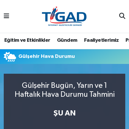
Nöbetçi Eczaneler
Hava Durumu
Eğitim ve Etkinlikler
Gündem
Faaliyetlerimiz
P
Namaz Vakitleri
Gülşehir Hava Durumu
Trafik Durumu
Puan Durumu ve Fikstür
Gülşehir Bugün, Yarın ve 1
Haftalık Hava Durumu Tahmini
Tüm Manşetler
Son Dakika Haberleri
ŞU AN
Haber Arşivi