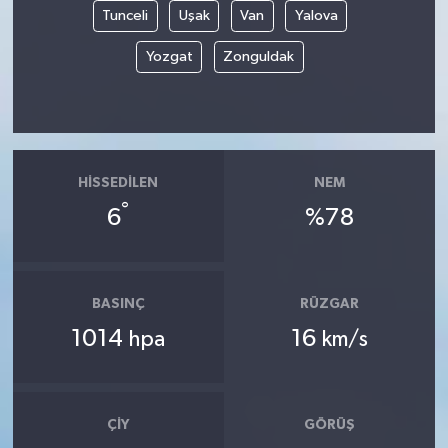
Tunceli
Uşak
Van
Yalova
Yozgat
Zonguldak
HISSEDILEN
NEM
°
6
%78
BASINÇ
RÜZGAR
1014
16
hpa
km/s
ÇIY
GÖRÜŞ