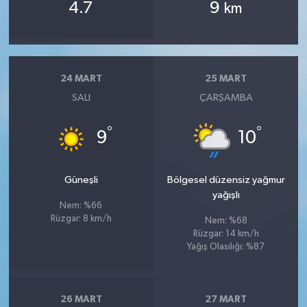
4.7
9
km
24 MART
25 MART
SALI
ÇARŞAMBA
°
°
9
10
Güneşli
Bölgesel düzensiz yağmur
yağışlı
Nem: %66
Rüzgar: 8 km/h
Nem: %68
Rüzgar: 14 km/h
Yağış Olasılığı: %87
26 MART
27 MART