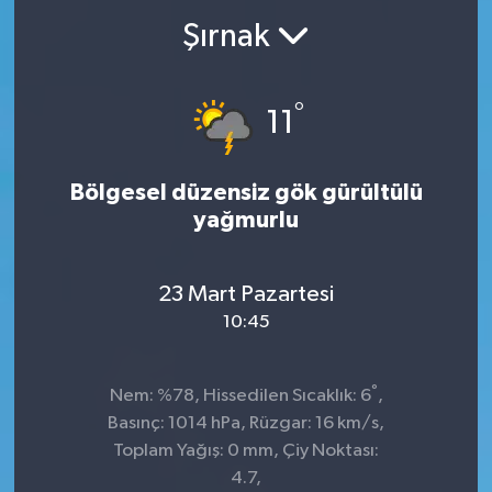
Şırnak
°
11
Bölgesel düzensiz gök gürültülü
yağmurlu
23 Mart Pazartesi
10:45
°
Nem: %78, Hissedilen Sıcaklık: 6
,
Basınç: 1014 hPa, Rüzgar: 16 km/s,
Toplam Yağış: 0 mm, Çiy Noktası:
4.7,