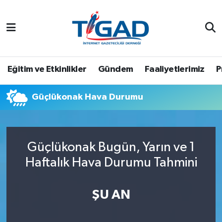
Nöbetçi Eczaneler
Hava Durumu
Eğitim ve Etkinlikler
Gündem
Faaliyetlerimiz
P
Namaz Vakitleri
Güçlükonak Hava Durumu
Trafik Durumu
Puan Durumu ve Fikstür
Güçlükonak Bugün, Yarın ve 1
Haftalık Hava Durumu Tahmini
Tüm Manşetler
Son Dakika Haberleri
ŞU AN
Haber Arşivi