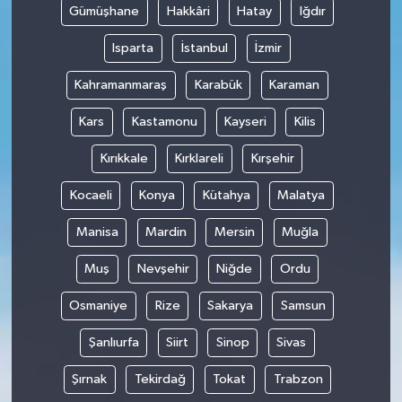
Gümüşhane
Hakkâri
Hatay
Iğdır
Isparta
İstanbul
İzmir
Kahramanmaraş
Karabük
Karaman
Kars
Kastamonu
Kayseri
Kilis
Kırıkkale
Kırklareli
Kırşehir
Kocaeli
Konya
Kütahya
Malatya
Manisa
Mardin
Mersin
Muğla
Muş
Nevşehir
Niğde
Ordu
Osmaniye
Rize
Sakarya
Samsun
Şanlıurfa
Siirt
Sinop
Sivas
Şırnak
Tekirdağ
Tokat
Trabzon