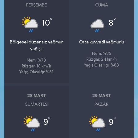
PERŞEMBE
CUMA
°
°
10
8
Bölgesel düzensiz yağmur
Orta kuvvetli yağmurlu
yağışlı
Nem: %85
Rüzgar: 24 km/h
Nem: %79
Yağış Olasılığı: %88
Rüzgar: 18 km/h
Yağış Olasılığı: %81
28 MART
29 MART
CUMARTESI
PAZAR
°
°
9
9