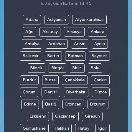
6:29, Gün Batımı: 18:45
Adana
Adıyaman
Afyonkarahisar
Ağrı
Aksaray
Amasya
Ankara
Antalya
Ardahan
Artvin
Aydın
Balıkesir
Bartın
Batman
Bayburt
Bilecik
Bingöl
Bitlis
Bolu
Burdur
Bursa
Çanakkale
Çankırı
Çorum
Denizli
Diyarbakır
Düzce
Edirne
Elazığ
Erzincan
Erzurum
Eskişehir
Gaziantep
Giresun
Gümüşhane
Hakkâri
Hatay
Iğdır