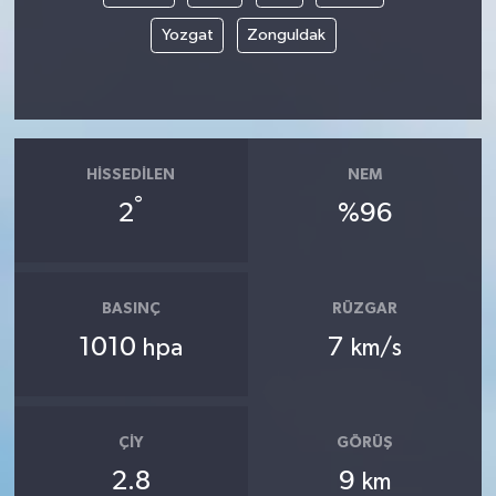
Yozgat
Zonguldak
HISSEDILEN
NEM
°
2
%96
BASINÇ
RÜZGAR
1010
7
hpa
km/s
ÇIY
GÖRÜŞ
2.8
9
km