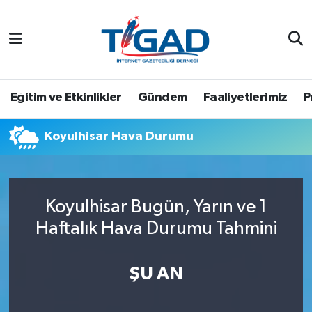
Nöbetçi Eczaneler
Hava Durumu
Eğitim ve Etkinlikler
Gündem
Faaliyetlerimiz
P
Namaz Vakitleri
Koyulhisar Hava Durumu
Trafik Durumu
Puan Durumu ve Fikstür
Koyulhisar Bugün, Yarın ve 1
Haftalık Hava Durumu Tahmini
Tüm Manşetler
Son Dakika Haberleri
ŞU AN
Haber Arşivi