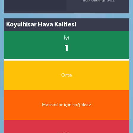
Yağış Olasılığı: %82
Koyulhisar Hava Kalitesi
İyi
1
Orta
Hassaslar için sağlıksız