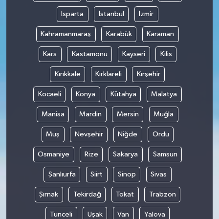
Isparta
İstanbul
İzmir
Kahramanmaraş
Karabük
Karaman
Kars
Kastamonu
Kayseri
Kilis
Kırıkkale
Kırklareli
Kırşehir
Kocaeli
Konya
Kütahya
Malatya
Manisa
Mardin
Mersin
Muğla
Muş
Nevşehir
Niğde
Ordu
Osmaniye
Rize
Sakarya
Samsun
Şanlıurfa
Siirt
Sinop
Sivas
Şırnak
Tekirdağ
Tokat
Trabzon
Tunceli
Uşak
Van
Yalova