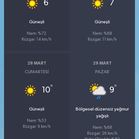
°
°
6
7
Güneşli
Güneşli
Nem: %72
Nem: %68
Rüzgar: 14 km/h
Rüzgar: 11 km/h
28 MART
29 MART
CUMARTESI
PAZAR
°
°
10
9
Güneşli
Bölgesel düzensiz yağmur
yağışlı
Nem: %53
Rüzgar: 9 km/h
Nem: %68
Rüzgar: 26 km/h